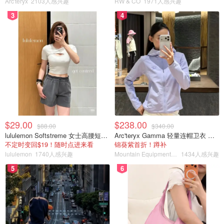
Arc'teryx
2103人感兴趣
RW & CO
1971人感兴趣
她的照片，指出某些细节与过去的形象不符。
3
4
$29.00
$238.00
$88.00
$340.00
lululemon Softstreme 女士高腰短裤 10cm
Arc'teryx Gamma 轻量连帽卫衣 女款
不定时变回$19！随时点进来看
锦葵紫首折！蹲补
lululemon
1740人感兴趣
Mountain Equipment Company
1434人感兴趣
与此同时，婚变传闻也未曾平息，一些网友猜测威廉王子是
5
6
否与王室圈内某位女性关系密切。