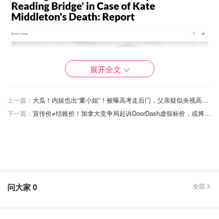
展开全文
上一篇：
大瓜！内娱也出“董小姐”！被曝高考走后门，父亲疑似央视高层！网友扒出一连串疑点！
下一篇：
宣传价≠结账价！加拿大竞争局起诉DoorDash虚假标价，或将赔偿消费者损失！
此外，ORB这一代号背后也藏有深意，它是伦敦塔最具象
问大家
0
全部
征意义的珍宝之一，顶部有十字架，象征着上帝统治的地
球，在君主加冕时会被放在左手上。对于王室而言，这不仅