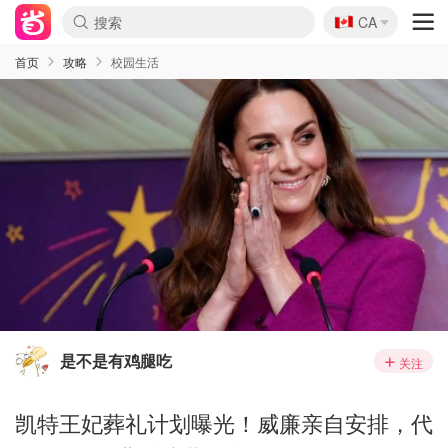
🇨🇦
CA
首页
攻略
校园生活
是不是有鸡腿吃
关注
凯特王妃葬礼计划曝光！威廉亲自安排，代