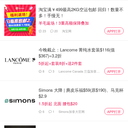
淘宝满￥499最高2KG空运包邮 回归！数量不
多！手慢无！
羊毛返场！3重高额保障叠加
23
20
淘宝网
APP打开
今晚截止：Lancome 菁纯水套装$116(值
$367)=3.2折
5折起+套装8折+送2件套
8
3
Lancome Canada 兰蔻加拿大官网
APP打开
早在二十年前，女王伊丽莎白二世就已经开始认真筹划她的
Simons 大降 | 麂皮乐福$59(原$190)、马克杯
$2.9
告别仪式，即所谓的“伦敦桥行动”。类似的规划还有“梅奈桥
1.5折起 北面 腰包$20
行动”——查尔斯国王的葬礼代号。
6
1
Simons加拿大官网
APP打开
而威廉王子的代号是“克莱尔桥行动”，因为克莱尔桥是剑桥
的一座著名桥梁，而威廉王子是剑桥公爵。这些名称不仅是