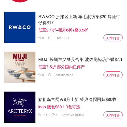
不必惊慌！王室葬礼安排属正常流程，并非病
RW&CO 折扣区上新 羊毛混纺裙$20 阔腿牛
情恶化
仔裤$17
低至2.1折+额外8折+叠8.5折
事实上，王室成员的葬礼计划通常都会提前制定，以确保一
0
RW & CO
APP打开
切井然有序。女王伊丽莎白二世的葬礼计划“伦敦桥行动”早
在她去世前几十年就已敲定，查尔斯国王的葬礼安排也早已
在王室内部备案。
MUJI 长期主义餐具合集 波佐见烧葫芦蝶$7.1
低至7.5折 部分国内已停产
因此，凯特的葬礼计划曝光，并不意味着她的健康状况急剧
恶化，而是王室的惯例安排。
0
dealmoon.ca
APP打开
正如
《HELLO!》
杂志的王室专家罗伯特·哈德曼（
Robert Hardman's）在其最新版传记《Charles III: New
始祖鸟官网🔥8月上新 经典冷帽回归$80收
King. New Court. The Inside Story》所描述的：“事实上，
logo 腰包$60！3色可选
任何涉及数千名士兵、大量警察和所有其他服务部门以及所
111
4
Arc'teryx 始祖鸟
APP打开
有广播公司和媒体的事情，都必须制定一些计划。”