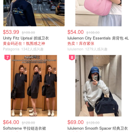
$53.99
$54.00
$109.00
$108.00
Unity Fitz Uprisal 抓绒卫衣
lululemon City Essentials 肩背包 4L
黄金码还在！氛围感之神
热卖！库存紧张
Patagonia
1342人感兴趣
lululemon
1279人感兴趣
7
8
有网友戏谑道：“凯特的每一次露面都像是王室的公关战，
替身传闻、婚变猜测、葬礼计划……这剧情比宫斗剧还精
$64.00
$69.00
$128.00
$128.00
彩。”
更夸张的是，社交媒体甚至出现了“凯特被捅”的谣言，
Softstreme 半拉链连衣裙
lululemon Smooth Spacer 经典卫衣