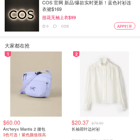
COS 官网 新品/爆款实时更新！蓝色衬衫连
王室传统的一部分，也确保了葬礼的庄重性和秩序。（
衣裙$169
the royal observer
）
扭花无袖上衣$99
0
COS
APP打开
大家都在抢
1
2
凯特葬礼计划流出后“婚变、被捅、替身论”再
次引发网友热议
$60.00
$20.37
尽管如此，凯特的健康状况仍然是外界关注的焦点。自她接
$79.90
Arc'teryx Mantis 2 腰包
长袖荷叶边衬衫
受癌症治疗以来，关于她的“替身”传闻便层出不穷。社交媒
3色可选！紫色颜值很高
体上流传着她在某些场合使用替身的消息，甚至有网友分析