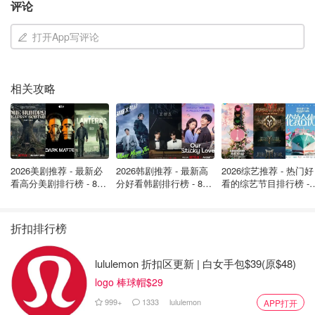
象征着君主的权力，也是一种皇室的传承。
有网友调侃道：
评论
“ORB象征王室权力，威廉选择这个代号，是不是暗示凯特
打开App写评论
的王室地位？”
相关攻略
2026美剧推荐 - 最新必
2026韩剧推荐 - 最新高
2026综艺推荐 - 热门好
看高分美剧排行榜 - 8月
分好看韩剧排行榜 - 8月
看的综艺节目排行榜 - 
最新: 《​​足球教练 》第
最新：丁海寅《我的荒
月最新:《​​伦敦合伙人
四季回归！
糖恋爱 》上线❣️
回归啦
折扣排行榜
lululemon 折扣区更新 | 白女手包$39(原$48)
logo 棒球帽$29
999+
1333
lululemon
APP打开
图片来源于@Royal Central，版权属于原作者