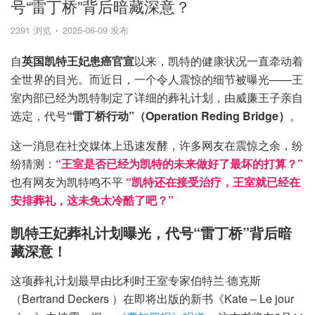
号“雷丁桥”背后暗藏深意？
2391 浏览
2025-06-09 发布
自
英国凯特王妃患癌官宣
以来，凯特的健康状况一直牵动着
全世界的目光。而近日，一个令人震惊的细节被曝光——王
室内部已经为凯特制定了详细的葬礼计划，由威廉王子亲自
选定，代号
“雷丁桥行动”（Operation Reding Bridge）
。
这一消息在社交媒体上迅速发酵，许多网友在震惊之余，纷
纷猜测：
“王室是否已经为凯特的未来做好了最坏的打算？”
也有网友为凯特鸣不平
“凯特还在接受治疗，王室就已经在
安排葬礼，这未免太冷酷了吧？”
凯特王妃葬礼计划曝光，代号“雷丁桥”背后暗
藏深意！
这项葬礼计划最早由比利时王室专家伯特兰·德克斯
（Bertrand Deckers ）在即将出版的新书《Kate – Le jour