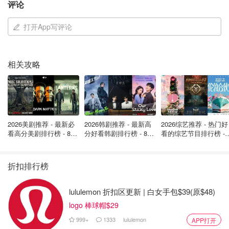
评论
打开App写评论
相关攻略
2026美剧推荐 - 最新必
2026韩剧推荐 - 最新高
2026综艺推荐 - 热门好
看高分美剧排行榜 - 8月
分好看韩剧排行榜 - 8月
看的综艺节目排行榜 - 
最新: 《​​足球教练 》第
最新：丁海寅《我的荒
月最新:《​​伦敦合伙人
四季回归！
糖恋爱 》上线❣️
回归啦
折扣排行榜
lululemon 折扣区更新 | 白女手包$39(原$48)
logo 棒球帽$29
999+
1333
lululemon
APP打开