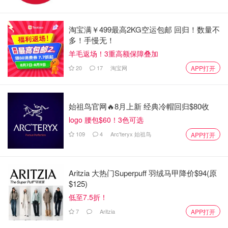
淘宝满￥499最高2KG空运包邮 回归！数量不
多！手慢无！
羊毛返场！3重高额保障叠加
20
17
淘宝网
APP打开
始祖鸟官网🔥8月上新 经典冷帽回归$80收
logo 腰包$60！3色可选
109
4
Arc'teryx 始祖鸟
APP打开
Aritzia 大热门Superpuff 羽绒马甲降价$94(原
$125)
低至7.5折！
7
Aritzia
APP打开