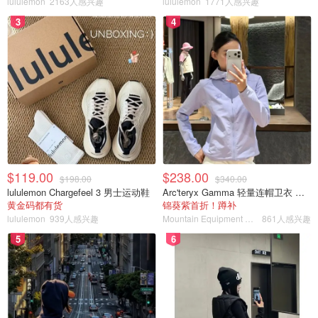
lululemon
2163人感兴趣
lululemon
1771人感兴趣
3
4
$119.00
$238.00
$198.00
$340.00
lululemon Chargefeel 3 男士运动鞋
Arc'teryx Gamma 轻量连帽卫衣 女款
黄金码都有货
锦葵紫首折！蹲补
lululemon
939人感兴趣
Mountain Equipment Company
861人感兴趣
5
6