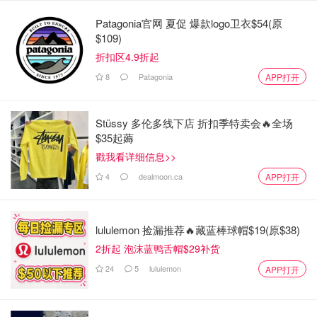
Patagonia官网 夏促 爆款logo卫衣$54(原
$109)
折扣区4.9折起
8
Patagonia
APP打开
Stüssy 多伦多线下店 折扣季特卖会🔥全场
$35起薅
戳我看详细信息>>
4
dealmoon.ca
APP打开
lululemon 捡漏推荐🔥藏蓝棒球帽$19(原$38)
2折起 泡沫蓝鸭舌帽$29补货
24
5
lululemon
APP打开