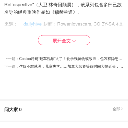
Retrospective”（大卫·林奇回顾展），该系列包含多部已故
名导的经典重映作品如《穆赫兰道》。
来源：
dailyhive
封面：Rowanlovescars, CC BY-SA 4.0,
via Wikimedia Commons
展开全文
呼叫方块迷《我的世界大电影》4月4
日加拿大上映！"海王"杰森·莫玛手搓
上一篇：
Costco烤鸡“翻车视频”火了！化学残留物或致癌，包装有隐患！评论区：谢谢更想买了！
TNT炸穿次元壁！
下一篇：
孕妇不敢就医，儿童失学……加拿大续签等待时间大幅延长，数千人陷非法状态！
是不是有鸡腿吃
2029
张艺兴《不说话的爱》4月18日加拿大
上映，挑战全片无台词！诠释听障者
的情感世界
问大家
0
全部
是不是有鸡腿吃
2320