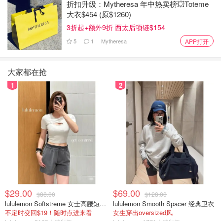
折扣升级：Mytheresa 年中热卖榜💥Toteme
大衣$454 (原$1260)
3折起+额外9折 西太后项链$154
5
1
Mytheresa
APP打开
大家都在抢
1
2
$29.00
$69.00
$88.00
$128.00
lululemon Softstreme 女士高腰短裤 10cm
lululemon Smooth Spacer 经典卫衣
不定时变回$19！随时点进来看
女生穿出oversized风