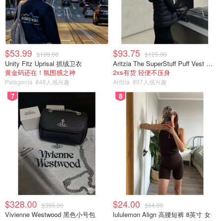
$53.99
$93.75
$109.00
$125.00
Unity Fitz Uprisal 抓绒卫衣
Aritzia The SuperStuff Puff Vest 轻盈亮面马甲
黄金码还在！氛围感之神
2xs有货 轻便不压身
Patagonia
848人感兴趣
Aritzia
807人感兴趣
7
8
$328.00
$24.00
$395.00
$64.00
Vivienne Westwood 黑色小号包
lululemon Align 高腰短裤 8英寸 女