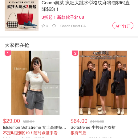
Coach奥莱 疯狂大跳水💥格纹麻将包$96(直
降$63)！
3折起！新款靴子$108
3
Coach Outlet CA
APP打开
大家都在抢
1
2
$29.00
$64.00
$88.00
$128.00
lululemon Softstreme 女士高腰短裤 10cm
Softstreme 半拉链连衣裙
不定时变回$19！随时点进来看
很有气质