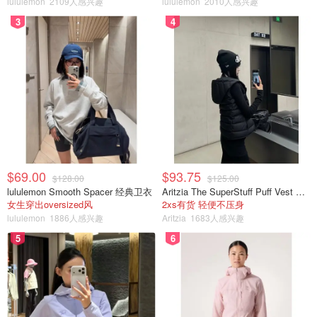
lululemon
2109人感兴趣
lululemon
2010人感兴趣
3月24日，白宫承认此事属实，并表示正在调查为何一个“无
3
4
意间添加的号码”出现在群里。
而被曝光的群聊记录里，提到了此次行动的打击顺序，所用
武器等关键细节，许多专家认为这已严重威胁驻中东美军与
情报人员的安全。
除了信息内容，讨论风格也引发争议，副总统Vance在群里
比较犹豫，担心公众不了解胡塞武装为何成为目标。但国防
部长说，将行动包装成“拜登失败、伊朗支持”的叙事。
$69.00
$93.75
$128.00
$125.00
目前，国会多个委员会已介入调查，CIA和国家情报总监办
lululemon Smooth Spacer 经典卫衣
Aritzia The SuperStuff Puff Vest 轻盈亮面马甲
女生穿出oversized风
2xs有货 轻便不压身
公室则保持沉默。
lululemon
1886人感兴趣
Aritzia
1683人感兴趣
但不管政府有多焦头烂额，网友们已经纷纷下场开始做表情
5
6
包了。
比如不在群里的老马和老川：