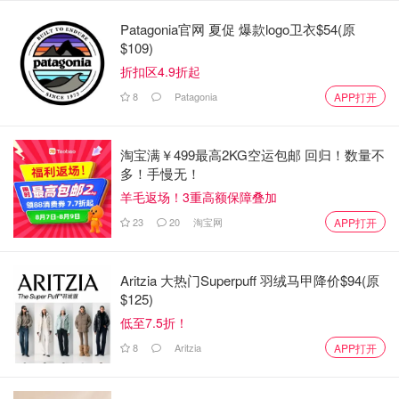
Patagonia官网 夏促 爆款logo卫衣$54(原
$109)
折扣区4.9折起
8
Patagonia
APP打开
淘宝满￥499最高2KG空运包邮 回归！数量不
多！手慢无！
羊毛返场！3重高额保障叠加
23
20
淘宝网
APP打开
面对外界猛烈的批评，群组里的人纷纷跳出来自辩，
国防部长Hegseth更忍不住怒骂Jeffery造谣博眼球，同时否
Aritzia 大热门Superpuff 羽绒马甲降价$94(原
认群聊里根本没有在谈作战计划。
$125)
低至7.5折！
8
Aritzia
APP打开