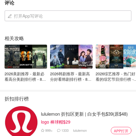
评论
虽然不知道Waltz邀请拉人的时候是不是群发点错了，但都
打开App写评论
已经无法挽回。
而对于这波“天降流量”，身为记者的Jeffrey自然是尽心尽力
相关攻略
把这次乌龙事件的每一个时间点都写清楚了（但具体细节需
要订阅杂志付费才能观看）
2026美剧推荐 - 最新必
2026韩剧推荐 - 最新高
2026综艺推荐 - 热门好
看高分美剧排行榜 - 8月
分好看韩剧排行榜 - 8月
看的综艺节目排行榜 - 
最新: 《​​足球教练 》第
最新：丁海寅《我的荒
月最新:《​​伦敦合伙人
四季回归！
糖恋爱 》上线❣️
回归啦
折扣排行榜
lululemon 折扣区更新 | 白女手包$39(原$48)
logo 棒球帽$29
999+
1333
lululemon
APP打开