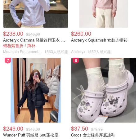
$238.00
$260.00
$340.00
Arc'teryx Gamma 轻量连帽卫衣 女款
Arc'teryx Squamish 女款连帽衫
锦葵紫首折！蹲补
Mountain Equipment Company
1563人感兴趣
Arc'teryx
1552人感兴趣
7
8
$249.00
$37.50
$348.00
$79.99
Wunder Puff 羽绒服 600蓬松度
Crocs 女士经典厚底凉鞋