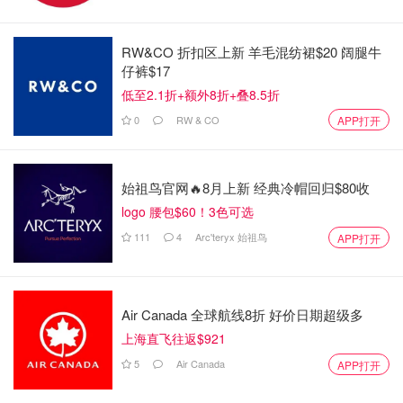
RW&CO 折扣区上新 羊毛混纺裙$20 阔腿牛
仔裤$17
低至2.1折+额外8折+叠8.5折
0
RW & CO
APP打开
而如此重大的国家军事机密被泄露，即便是在一个加密聊天
始祖鸟官网🔥8月上新 经典冷帽回归$80收
软件端，也足以引起国会的震怒，民主党人纷纷下场谴责，
logo 腰包$60！3色可选
什么“国安级的灾难”，“是初级军官早就被送上军事法庭”，
111
4
Arc'teryx 始祖鸟
APP打开
等等。
曾经被邮件门丑闻缠身的希拉里也忍不住蹦出来：
Air Canada 全球航线8折 好价日期超级多
上海直飞往返$921
5
Air Canada
APP打开