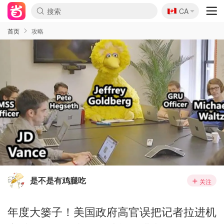
🇨🇦
CA
首页
攻略
是不是有鸡腿吃
关注
年度大篓子！美国政府高官误把记者拉进机