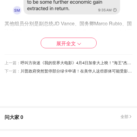
其他组员分别是副总统JD Vance、国务卿Marco Rubio、国
防部长Pete Hegseth、国家情报总监Tulsi Gabbard、CIA局
长John Ratcliffe等等。
展开全文
Signal是一个加密聊天软件，类似于超强加密版微信。
上一篇：
呼叫方块迷《我的世界大电影》4月4日加拿大上映！"海王"杰森·莫玛手搓TNT炸穿次元壁！
下一篇：
川普政府突然暂停部分绿卡申请！在美华人这些群体可能受影响！
问大家
0
全部
图片来自于@ CNN，版权属于原作者