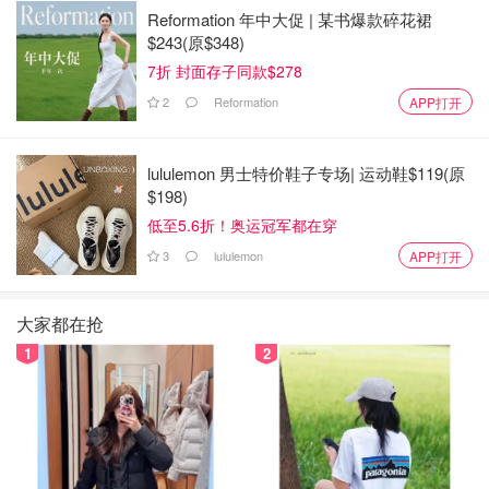
Reformation 年中大促 | 某书爆款碎花裙
$243(原$348)
7折 封面存子同款$278
2
Reformation
APP打开
lululemon 男士特价鞋子专场| 运动鞋$119(原
$198)
低至5.6折！奥运冠军都在穿
3
lululemon
APP打开
大家都在抢
1
2