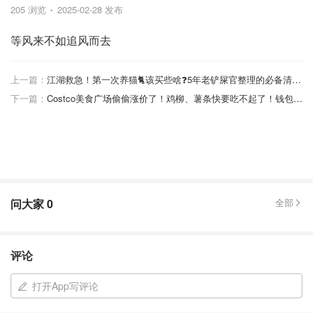
205 浏览
2025-02-28 发布
等风来不如追风而去
上一篇：
江湖救急！第一次养猫🐈该买些啥❓5年老铲屎官整理的必备清单➕养猪咪心得！
下一篇：
Costco美食广场偷偷涨价了！鸡柳、薯条快要吃不起了！钱包表示：亚历山大！
问大家
0
全部
评论
打开App写评论