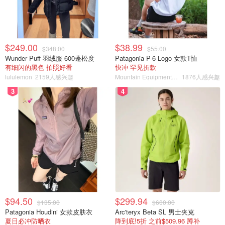
$249.00
$38.99
$348.00
$55.00
Wunder Puff 羽绒服 600蓬松度
Patagonia P-6 Logo 女款T恤
有细闪的黑色 拍照好看
快冲 罕见折款
lululemon
2159人感兴趣
Mountain Equipment Company
1876人感兴趣
3
4
$94.50
$299.94
$135.00
$600.00
Patagonia Houdini 女款皮肤衣
Arc'teryx Beta SL 男士夹克
夏日必冲防晒衣
降到底!5折 之前$509.96 蹲补