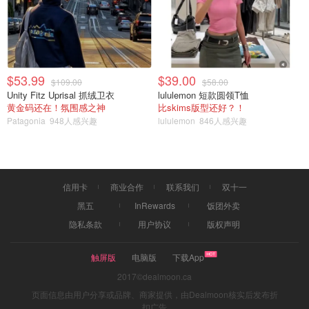
$53.99
$39.00
$109.00
$58.00
Unity Fitz Uprisal 抓绒卫衣
lululemon 短款圆领T恤
黄金码还在！氛围感之神
比skims版型还好？！
Patagonia
948人感兴趣
lululemon
846人感兴趣
信用卡
商业合作
联系我们
双十一
黑五
InRewards
饭团外卖
隐私条款
用户协议
版权声明
触屏版
电脑版
下载App
2017©dealmoon.ca
页面信息由用户分享或品牌、商家提供，由Dealmoon核实后发布折
扣广告