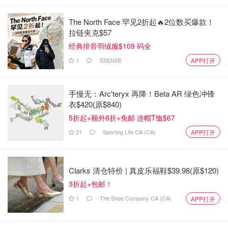
The North Face 罕见2折起🔥2位数买爆款！
拉链夹克$57
经典排骨羽绒服$109 码全
1
SSENSE
APP打开
手慢无：Arc'teryx 再降！Beta AR 绿色冲锋
衣$420(原$840)
5折起+额外8折+免邮 连帽T恤$67
21
Sporting Life CA (CA)
APP打开
Clarks 清仓特价 | 真皮乐福鞋$39.98(原$120)
3折起+包邮！
1
The Shoe Company CA (CA)
APP打开