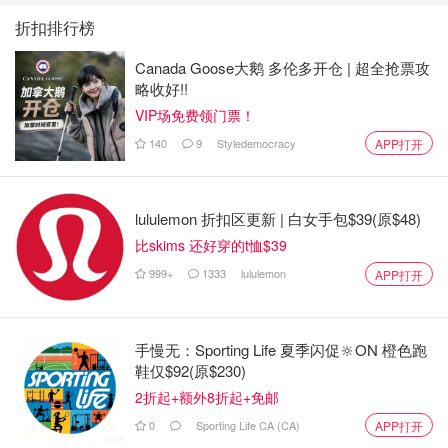
折扣排行榜
Canada Goose大鹅 多伦多开仓 | 超全抢票攻
略收好!!
VIP场免费领门票！
140
9
Styledemocracy
APP打开
lululemon 折扣区更新 | 白女手包$39(原$48)
比skims 还好穿的t恤$39
999+
1333
lululemon
APP打开
手慢无：Sporting Life 夏季闪促🔆ON 橙色跑
鞋仅$92(原$230)
2折起+额外8折起+免邮
0
Sporting Life CA (CA)
APP打开