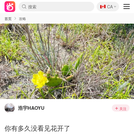
🇨🇦
CA
首页
攻略
浩宇HAOYU
关注
你有多久没看见花开了