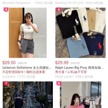
Mountain Equipment Company
1246人感兴趣
Sporting Life CA (CA)
1233人感兴趣
5
6
$29.00
$29.99
$88.00
$49.50
lululemon Softstreme 女士高腰短裤 10cm
Ralph Lauren Big Pony 棉质短袖T恤
不定时变回$19！随时点进来看
男大童！L/XL妹子可穿
lululemon
1172人感兴趣
Ralph Lauren
1068人感兴趣
7
8