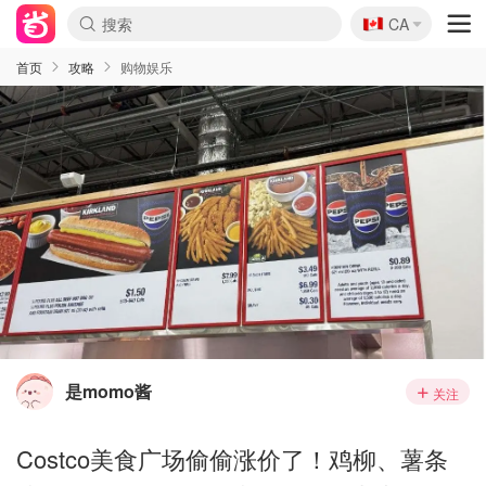
🇨🇦
CA
首页
攻略
购物娱乐
是momo酱
关注
Costco美食广场偷偷涨价了！鸡柳、薯条