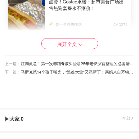
点赞！Costco承诺：超市美食广场出
售热狗套餐永不涨价！
是不是有鸡腿吃
3374
近几年，全球通胀严重，食材、人工、物流成本都在上涨，
展开全文
Costco 美食广场的“平价神话”早已被多次挑战。从 2022 年
开始，饮料、小鸡翅、沙拉等产品陆续调整价格，如今轮到
上一篇：
江湖救急！第一次养猫🐈该买些啥❓5年老铲屎官整理的必备清单➕养猪咪心得！
鸡柳和薯条，让不少 Costco 粉丝直呼“心碎”。
下一篇：
马斯克第14个孩子曝光，"造娃大业"又添新丁！亲妈来自万锦的学霸高管！
但话又说回来，就算涨价，Costco 的美食广场还是比很多
快餐店便宜不少，毕竟 $6.99 的Poutine对比其它开餐店的
价格，大家细品……这就叫“虽然贵了，但好像还是有点
香？”
问大家
0
全部