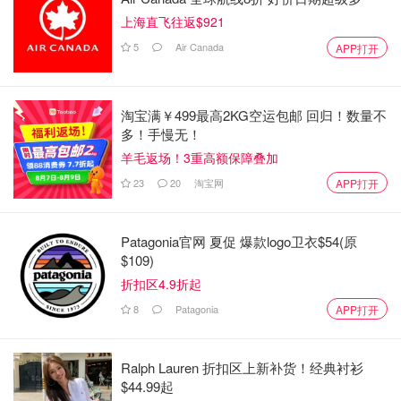
上海直飞往返$921
5
Air Canada
APP打开
淘宝满￥499最高2KG空运包邮 回归！数量不
多！手慢无！
羊毛返场！3重高额保障叠加
23
20
淘宝网
APP打开
Patagonia官网 夏促 爆款logo卫衣$54(原
$109)
折扣区4.9折起
8
Patagonia
APP打开
Ralph Lauren 折扣区上新补货！经典衬衫
$44.99起