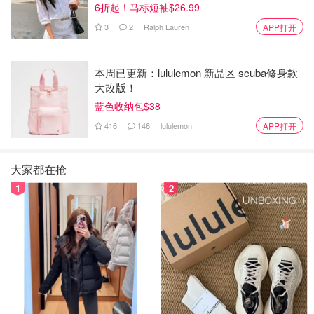
6折起！马标短袖$26.99
3
2
Ralph Lauren
APP打开
本周已更新：lululemon 新品区 scuba修身款
大改版！
蓝色收纳包$38
416
146
lululemon
APP打开
大家都在抢
1
2