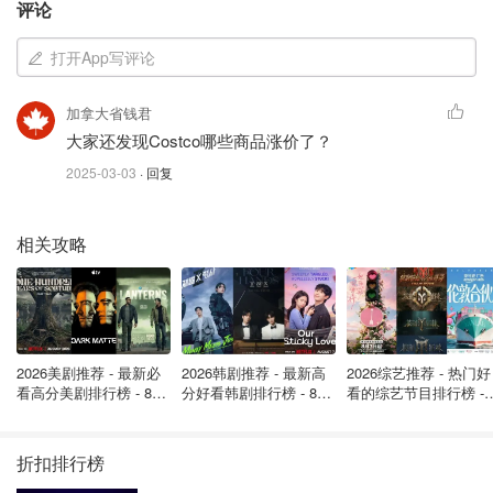
评论
打开App写评论
加拿大省钱君
大家还发现Costco哪些商品涨价了？
2025-03-03
· 回复
图片来自KFC官网截图，版权属原作者
所以问题来了：你还会继续冲 Costco 美食广场吗？
相关攻略
网友对比加拿大和美国Costco，居然
这些东西都不一样！
2026美剧推荐 - 最新必
2026韩剧推荐 - 最新高
2026综艺推荐 - 热门好
是不是有鸡腿吃
5029
看高分美剧排行榜 - 8月
分好看韩剧排行榜 - 8月
看的综艺节目排行榜 - 
最新: 《​​足球教练 》第
最新：丁海寅《我的荒
月最新:《​​伦敦合伙人
四季回归！
糖恋爱 》上线❣️
回归啦
Costco暗暗实行新政策，开始对美食
折扣排行榜
广场设限，这些人不能进入！