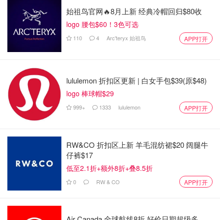
始祖鸟官网🔥8月上新 经典冷帽回归$80收
是momo酱
5677
3
logo 腰包$60！3色可选
110
4
Arc'teryx 始祖鸟
APP打开
加拿大Costco每天竟有免费“3菜1汤”?
妹子揭秘, 百万网友刷屏！
lululemon 折扣区更新 | 白女手包$39(原$48)
省钱君
4291
1
logo 棒球帽$29
999+
1333
lululemon
APP打开
RW&CO 折扣区上新 羊毛混纺裙$20 阔腿牛
仔裤$17
低至2.1折+额外8折+叠8.5折
0
RW & CO
APP打开
Air Canada 全球航线8折 好价日期超级多