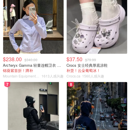
$238.00
$37.50
$340.00
$79.99
Arc'teryx Gamma 轻量连帽卫衣 女款
Crocs 女士经典厚底凉鞋
锦葵紫首折！蹲补
补货！云朵葡萄冰！
Mountain Equipment Company
1613人感兴趣
Crocs.ca
1560人感兴趣
7
8