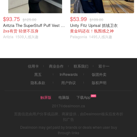
$93.75
$53.99
$125.00
$109.00
Aritzia The SuperStuff Puff Vest 轻盈亮面马甲
Unity Fitz Uprisal 抓绒卫衣
2xs有货 轻便不压身
黄金码还在！氛围感之神
Aritzia
1509人感兴趣
Patagonia
1495人感兴趣
信用卡
商业合作
联系我们
双十一
黑五
InRewards
饭团外卖
隐私条款
用户协议
版权声明
触屏版
电脑版
下载App
2017©dealmoon.ca
页面信息由用户分享或品牌、商家提供，由Dealmoon核实后发布折
扣广告
Dealmoon may get paid by brands or deals when user buy
through links