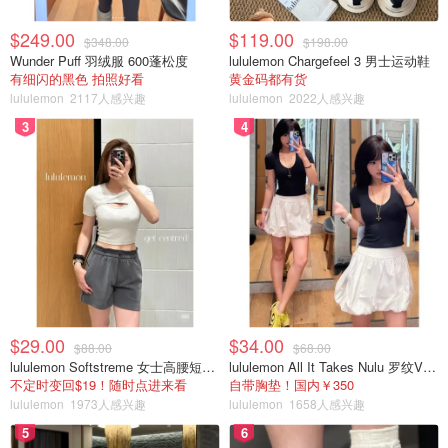
$249.00
$119.00
$348.00
$198.00
Wunder Puff 羽绒服 600蓬松度
lululemon Chargefeel 3 男士运动鞋
有细闪的黑色 拍照好看
黄金码都有货
lululemon
2117人感兴趣
lululemon
2022人感兴趣
3
4
$29.00
$34.00
$88.00
$68.00
lululemon Softstreme 女士高腰短裤 10cm
lululemon All It Takes Nulu 罗纹V领短袖T恤
不定时变回$19！随时点进来看
自带胸垫！国内￥350
lululemon
1973人感兴趣
lululemon
1658人感兴趣
5
6