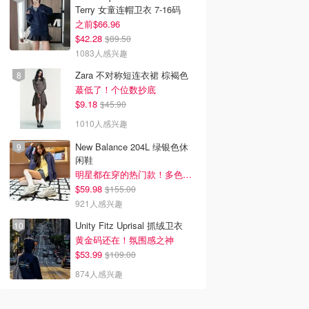
Terry 女童连帽卫衣 7-16码
之前$66.96
$42.28
$89.50
1083人感兴趣
Zara 不对称短连衣裙 棕褐色
蕞低了！个位数抄底
$9.18
$45.90
1010人感兴趣
New Balance 204L 绿银色休
闲鞋
明星都在穿的热门款！多色可选 3.8折
$59.98
$155.00
921人感兴趣
Unity Fitz Uprisal 抓绒卫衣
黄金码还在！氛围感之神
$53.99
$109.00
874人感兴趣