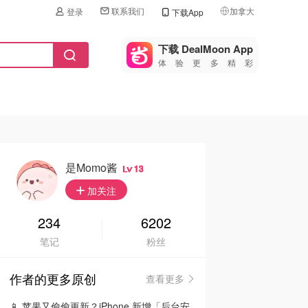
联系我们
加拿大
登录
下载App
🇺🇸
美国
下载 DealMoon App
体验更多精彩
🇨🇳
中国
🇨🇦
加拿大
🇬🇧
英国
🇩🇪
德国
是momo酱
13
🇫🇷
加关注
法国
🇮🇹
234
6202
意大利
笔记
粉丝
🇦🇺
澳洲
作者的更多原创
查看更多
🇳🇿
新西兰
📱 苹果又偷偷更新？iPhone 新增「后台安