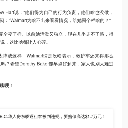
bow Hart说：“他们得为自己的行为负责，他们啥也没做，
纳闷：“Walmart为啥不出来看看情况，给她围个栏啥的？”
跤后完全变了样。以前她活泼又独立，现在几乎走不了路，得
人说，这比啥都让人心碎。
摔成这样，Walmart愣是没啥表示，救护车还来得那么
希望Dorothy Baker能早点好起来，家人也别太难过
聊聊呗！
.C.华人房东驱逐租客被判违规，要赔偿高达$1.7万元！