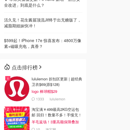
全改进」到底是什么？
活久见！花生酱届顶流Jif终于出无糖版了，
减脂期姐妹快冲！
$599起！iPhone 17e 惊喜发布：4800万像
素+磁吸充电，真香？
点击排行榜
lululemon 折扣区更新 | 超经典
卫衣$69(原$128)
logo 棒球帽$29
1333
lululemon
淘宝满￥499最高2KG空运包
邮 回归！数量不多！手慢无！
羊毛返场！3重高额保障叠加
10
淘宝网