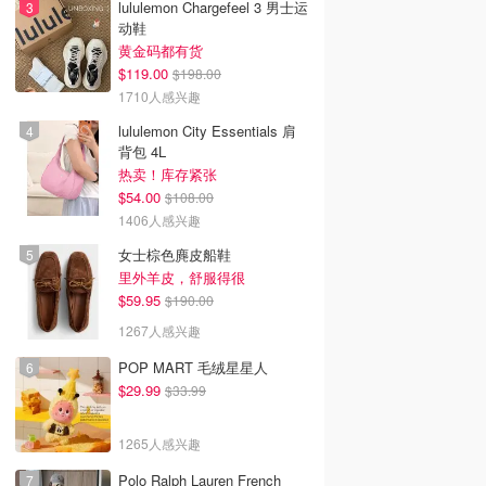
lululemon Chargefeel 3 男士运
动鞋
黄金码都有货
$119.00
$198.00
1710人感兴趣
lululemon City Essentials 肩
背包 4L
热卖！库存紧张
$54.00
$108.00
1406人感兴趣
女士棕色麂皮船鞋
里外羊皮，舒服得很
$59.95
$190.00
1267人感兴趣
POP MART 毛绒星星人
$29.99
$33.99
1265人感兴趣
Polo Ralph Lauren French