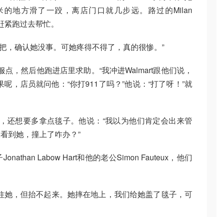
的地方滑了一跤，离店门口就几步远。路过的Milan
幕赶紧跑过去帮忙。
她一把，确认她没事。可她疼得不得了，真的很惨。”
服点，然后他跑进店里求助。“我冲进Walmart跟他们说，
呢，店员就问他：“你打911了吗？”他说：“打了呀！”就
求援，还想要多拿点毯子。他说：“我以为他们肯定会出来管
看到她，撞上了咋办？”
athan Labow Hart和他的老公Simon Fauteux，他们
，尽力稳住她，但抬不起来。她摔在地上，我们给她盖了毯子，可