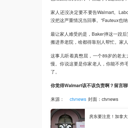
家人还没决定要不要告Walmart。La
没把这严重情况当回事。”Fauteux也
最让家人难受的是，Baker摔这一
搬进养老院，啥都得靠别人帮忙。家
这事儿听着真憋屈，一个89岁的老太太
慢。你说这要是你家老人，你能不炸毛吗？
了。
你觉得Walmart该不该负责啊？留言
来源：
ctvnews
封面：ctvnews
房东要注意！加拿大B