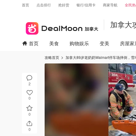
首页
点击排行
抢好货
银行/信用卡
商家导航
全民热
加拿大
首页
美食
购物娱乐
变美
房屋家
攻略首页
加拿大89岁老奶奶Walmart停车场摔倒
2
0
0
0