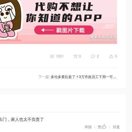
1261
0
2
0
下一篇:
多伦多要乱套了？3万市政员工下周一可能罢工！幼儿园、春假营恐都将停摆！
人出门，家人也太不负责了
举报
赞
回复
|
|