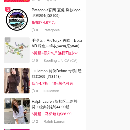
Patagonia官网 夏促 爆款logo
卫衣$54(原$109)
折扣区4.9折起
0
Patagonia
手慢无：Arc'teryx 再降！Beta
AR 绿色冲锋衣$420(原$840)
5折起+额外9折 连帽T恤$67
0
Sporting Life CA (CA)
lululemon 特价Define 专场| 经
典款$69 (原$148)
低至4.7折！10+颜色可选
0
lululemon
Ralph Lauren 折扣区上新补
货！经典衬衫$44.99起
6折起！马标短袖$26.99
2
Ralph Lauren