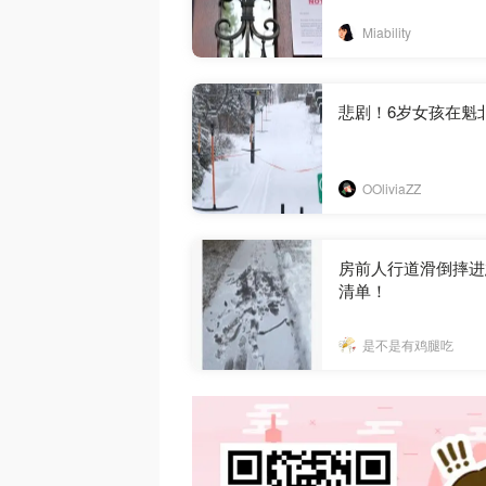
Miability
悲剧！6岁女孩在魁
OOliviaZZ
房前人行道滑倒摔进
清单！
是不是有鸡腿吃