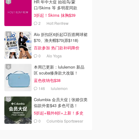
HR 年中大促 始祖鸟/蒙
口/Skims 等 多明星同款
3折起！Skims 抹胸$39
2
Holt Renfrew
Alo 折扣区6折起💥百搭网球裙
$70、渔夫帽$70(原$118)
百款参加 热门款补码降价
0
Alo Yoga
本周已更新：lululemon 新品
区 scuba修身款大改版！
蓝色收纳包$38
146
lululemon
Columbia 会员大促 | 张婧仪类
似款外套$43 多色可选！
5折起+额外8折+上新！多史
低！
0
Columbia Sportswear
Canada