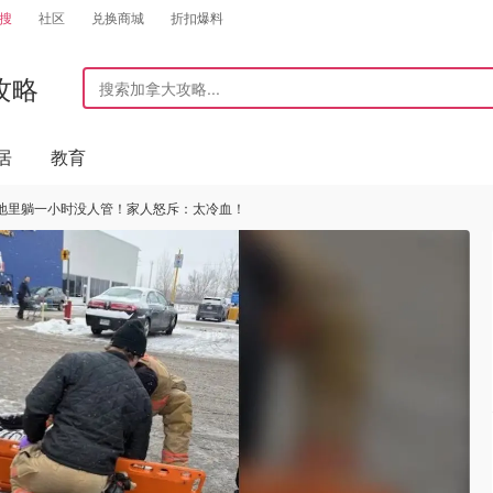
搜
社区
兑换商城
折扣爆料
攻略
居
教育
，雪地里躺一小时没人管！家人怒斥：太冷血！