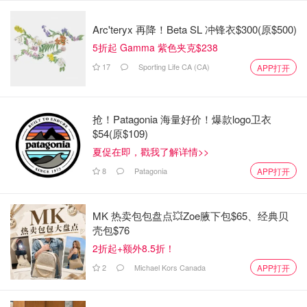
Arc'teryx 再降！Beta SL 冲锋衣$300(原$500)
5折起 Gamma 紫色夹克$238
17
Sporting Life CA (CA)
APP打开
图片来自@Toronto Zoo，版权属原作者
与加拿大野生动物健康合作组织（CWHC）合作，监测并
抢！Patagonia 海量好价！爆款logo卫衣
解剖任何在园区发现的病死野生鸟类，以确保早期发现禽流
$54(原$109)
感感染病例。
夏促在即，戳我了解详情>>
Masters 强调，目前禽流感对人类的直接威胁极低，但这种
8
Patagonia
APP打开
病毒具有流行病甚至大流行（潜力，因此每个病例都需要严
肃对待。
MK 热卖包包盘点💥Zoe腋下包$65、经典贝
壳包$76
虽然目前禽流感对人类的直接威胁较低，但专家提醒，病毒
2折起+额外8.5折！
的变异和传播速度无法预测。对于普通民众来说，最好的防
护措施就是远离病死动物，保护自己和宠物的安全！
2
Michael Kors Canada
APP打开
你对这次禽流感疫情有何看法？是否在公园里见过病鸟？欢