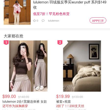
lululemon 羽绒服反季买wunder puff 系列$149
迎在评论区分享你的经历！
收
来源：
CP24
低至7折！罕见粉色有货
0
lululemon
APP打开
恐怖！约克区Fairy Lake惊现大批死鹅
浮尸！死亡原因疑为禽流感！
大家都在抢
1
2
Miability
3392
警告！这类食品被禽流感污染致，已
流入加拿大！病毒现关键突变，增加
人类感染风险！
是momo酱
2577
$99.00
$19.99
首例！加拿大一青少年感染禽流感，
$148.00
$130.00
情况危急！病毒传染性极强，可通过
lululemon 2合1宽腿连体裤 女款
被套+枕套
还可作为抹胸裤穿
2折了！! 230支天丝
飞沫气溶胶传播！