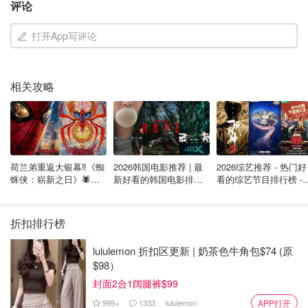
评论
鸟，再摸眼睛或嘴巴，就有可能被感染。”
打开App写评论
传染病专家 Dr. Isaac Bogoch 提醒公众，“遇到病死动物
时，请务必保持常识，
不要靠近或触摸。
”
Bogoch 强调，一般民众感染禽流感的风险极低，但禽流感
相关攻略
病毒对农业和食品供应链的影响极大，例如：
禽流感已导致 北美许多养禽场大规模扑杀家禽。
在 美国，甚至有奶牛群受禽流感影响，进一步加剧了
荷兰弟重返大银幕‼️《蜘
2026韩国电影推荐 | 最
2026综艺推荐 - 热门好
食品安全问题。
蛛侠：崭新之日》🕷️北
新好看的韩国电影排行
看的综艺节目排行榜 - 
美热映中❣️阵容豪华✨🤩
榜，必看盘点！8月最
月最新:《​​披荆斩棘
新！(持续更新）
2026》回归啦
“虽然加拿大目前没有大范围暴发禽流感，但病毒确实存
折扣排行榜
在，而且政府会快速采取措施遏制疫情。” Bogoch 说道。
lululemon 折扣区更新 | 奶茶色牛角包$74 (原
多伦多动物园已启动禽流感应对计划
$98）
多伦多动物园早已对禽流感做好防范措施。
封面2合1阔腿裤$99
999+
1333
lululemon
APP打开