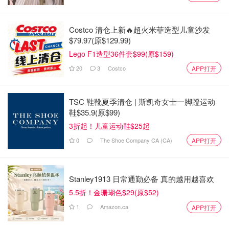
动物园表示，他们早在一年前就已将禽流感列为潜在威胁，
并采取了多项预防措施：
Costco 清仓上新🔥超火米菲造型儿童沙发
工作人员穿戴专门工作服和防护设备，严格执行高标准
$79.97(原$129.99)
卫生措施。
Lego F1造型36件套$99(原$159)
20
3
Costco
APP打开
游客与动物之间设立网状屏障，减少直接接触机会。
营养科学团队确保动物饲料安全，杜绝受感染食物进入
食物链。
TSC 鞋靴夏季清仓 | 斯凯奇女士一脚蹬运动
鞋$35.9(原$99)
加强园区管理，防止野生鸟类进入动物园动物的活动区
3折起！儿童运动鞋$25起
域。
0
The Shoe Company CA (CA)
APP打开
Stanley1913 日常通勤必备 真的越用越喜欢
5.5折！金珊瑚色$29(原$52)
1
Amazon.ca
APP打开