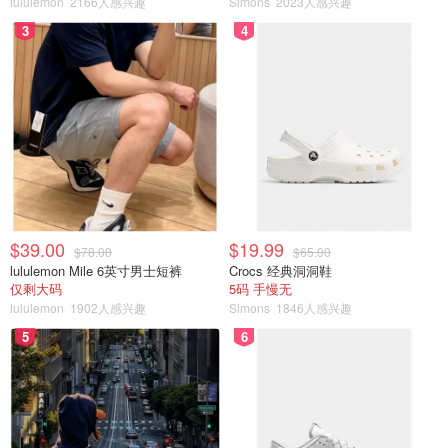
lululemon
2166人感兴趣
Simons
2023人感兴趣
是momo酱
1532
3
4
$39.00
$19.99
$78.00
$65.00
lululemon Mile 6英寸男士短裤
Crocs 经典洞洞鞋
仅剩大码
5码 手慢无
lululemon
1902人感兴趣
Simons
1846人感兴趣
5
6