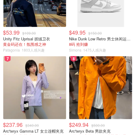
$53.99
$49.95
$109.00
$150.00
Unity Fitz Uprisal 抓绒卫衣
Nike Dunk Low Retro 男士休闲运动鞋
黄金码还在！氛围感之神
8码 抢到赚
Patagonia
1803人感兴趣
Simons
1475人感兴趣
7
8
$237.96
$249.94
$340.00
$500.00
Arc'teryx Gamma LT 女士连帽夹克
Arc'teryx Beta 男款夹克