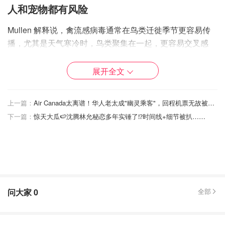
人和宠物都有风险
Mullen 解释说，禽流感病毒通常在鸟类迁徙季节更容易传
播，尤其是天气寒冷时，鸟类聚集在一起，更容易交叉感
染。
展开全文
值得注意的是，禽流感不仅限于鸟类，
其他动物，甚至人
类，在特定条件下也有感染风险
。
上一篇：
Air Canada太离谱！华人老太成"幽灵乘客"，回程机票无故被取消！自掏$2500回家路费！
Mullen 还特别提醒带宠物前往 Rouge 公园的游客，务必牵
下一篇：
惊天大瓜🍉沈腾林允秘恋多年实锤了⁉️时间线+细节被扒……
好狗绳，远离病死动物，因为去年 Oshawa 就曾有一只狗
因啃食一只死鹅后感染禽流感并死亡。
“大多数人可能不知道禽流感不仅仅影响鸟类，哺乳动物
（包括人类）也可能感染。” Mullen 说道，“它是一种人畜共
患病，也会在野生动物群体间传播。”
问大家
0
全部
禽流感病毒的存活时间也相当长，Mullen 解释说，在适宜
的环境下，病毒可以存活数月之久。“如果你徒手接触病