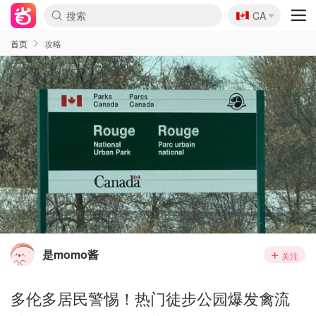
🇨🇦
CA
首页
攻略
是momo酱
关注
多伦多居民警惕！热门徒步公园爆发禽流