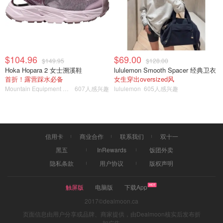
$104.96
$69.00
$149.95
$128.00
Hoka Hopara 2 女士溯溪鞋
lululemon Smooth Spacer 经典卫衣
首折！露营踩水必备
女生穿出oversized风
Mountain Equipment Company
607人感兴趣
lululemon
605人感兴趣
信用卡
商业合作
联系我们
双十一
黑五
InRewards
饭团外卖
隐私条款
用户协议
版权声明
触屏版
电脑版
下载App
2017©dealmoon.ca
页面信息由用户分享或品牌、商家提供，由Dealmoon核实后发布折
扣广告