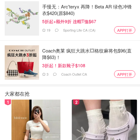
手慢无：Arc'teryx 再降！Beta AR 绿色冲锋
衣$420(原$840)
5折起+额外9折 连帽T恤$67
19
Sporting Life CA (CA)
APP打开
Coach奥莱 疯狂大跳水💥格纹麻将包$96(直
降$63)！
3折起！新款靴子$108
3
Coach Outlet CA
APP打开
大家都在抢
1
2