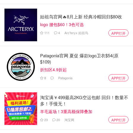
始祖鸟官网🔥8月上新 经典冷帽回归$80收
logo 腰包$60！3色可选
111
4
Arc'teryx 始祖鸟
APP打开
Patagonia官网 夏促 爆款logo卫衣$54(原
$109)
折扣区4.9折起
8
Patagonia
APP打开
淘宝满￥499最高2KG空运包邮 回归！数量不
多！手慢无！
羊毛返场！3重高额保障叠加
23
20
淘宝网
APP打开