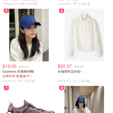
Patagonia
1486人感兴趣
lululemon
997人感兴趣
5
6
$19.00
$20.37
$38.00
$79.90
lululemon 经典棒球帽
长袖荷叶边衬衫
仅剩S/M 捡漏速冲！
lululemon
818人感兴趣
RW & CO
781人感兴趣
7
8