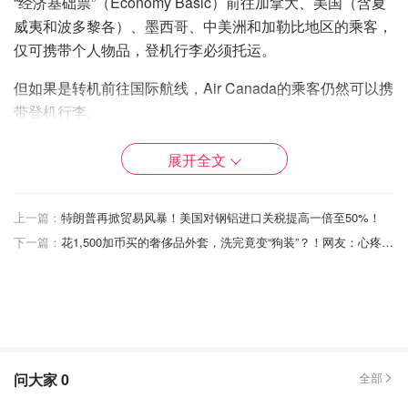
“经济基础票”（Economy Basic）前往加拿大、美国（含夏
威夷和波多黎各）、墨西哥、中美洲和加勒比地区的乘客，
仅可携带个人物品，登机行李必须托运。
但如果是转机前往国际航线，Air Canada的乘客仍然可以携
带登机行李。
这波“削减登机行李”的操作早已引起轩然大波，加拿大航空
展开全文
公司高管上个月甚至被国会议员“拷问”，要求解释这一变
化。
上一篇：
特朗普再掀贸易风暴！美国对钢铝进口关税提高一倍至50%！
航空公司高管们回应称，如果政府想让机票更便宜，就应该
下一篇：
花1,500加币买的奢侈品外套，洗完竟变“狗装”？！网友：心疼但忍不住笑！
改革加拿大的航空系统，而不是只盯着行李收费。
你怎么看越来越多航空公司取消低价票的免费登机行李？你
愿意为更低的票价放弃带登机箱的权利吗？欢迎在评论区讨
论
！
问大家
0
全部
来源：
globalnews
封面：Air Transat官网