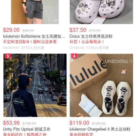
$29.00
$37.50
$88.00
$79.99
lululemon Softstreme 女士高腰短裤 10cm
Crocs 女士经典厚底凉鞋
不定时变回$19！随时点进来看
补货！云朵葡萄冰！
lululemon
2072人感兴趣
Crocs.ca
1749人感兴趣
3
4
$53.99
$119.00
$109.00
$198.00
Unity Fitz Uprisal 抓绒卫衣
lululemon Chargefeel 3 男士运动鞋
黄金码还在！氛围感之神
黄金码都有货