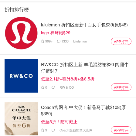
四季回归！
糖恋爱 》上线❣️
回归啦
折扣排行榜
lululemon 折扣区更新 | 白女手包$39(原$48)
logo 棒球帽$29
999+
1333
lululemon
APP打开
RW&CO 折扣区上新 羊毛混纺裙$20 阔腿牛
仔裤$17
低至2.1折+额外8折+叠8.5折
0
RW & CO
APP打开
Coach官网 年中大促！新品马丁靴$108(原
$360)
低至5折！随时截止
9
Coach蔻驰加拿大官网
APP打开