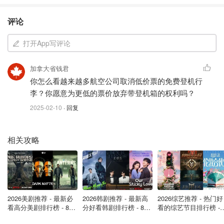
抠搜加拿大航空又宣布新规，换座位
评论
也必须加钱！随身和托运行李也都要
收费了！
打开App写评论
OOliviaZZ
1.0w
13
加拿大省钱君
你怎么看越来越多航空公司取消低价票的免费登机行
华人女子分享经济舱免费托运行李窍
李？你愿意为更低的票价放弃带登机箱的权利吗？
门，赶快学起来！
2025-02-10
· 回复
是不是有鸡腿吃
4240
1
相关攻略
羊毛难薅！机票价格下降，加拿大各
航空公司却上涨这些费用！
OOliviaZZ
1346
2026美剧推荐 - 最新必
2026韩剧推荐 - 最新高
2026综艺推荐 - 热门好
看高分美剧排行榜 - 8月
分好看韩剧排行榜 - 8月
看的综艺节目排行榜 - 
最新: 《​​足球教练 》第
最新：丁海寅《我的荒
月最新:《​​伦敦合伙人