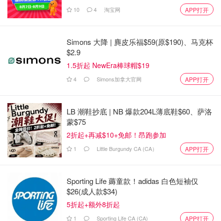
10
4
淘宝网
APP打开
“房子设计巧妙，光线充足，空间利用也非常聪明。”
而且，如果有一天他们觉得房子不够用了，完全可以出售自
Simons 大降 | 麂皮乐福$59(原$190)、马克杯
己的房子，换更大的居所，因为当初他们在设计时就确保了
$2.9
每套房子都有独立产权。
1.5折起 NewEra棒球帽$19
4
Simons加拿大官网
APP打开
LB 潮鞋抄底 | NB 爆款204L薄底鞋$60、萨洛
蒙$75
2折起+再减$10+免邮！昂跑参加
1
Little Burgundy CA (CA）
APP打开
Sporting Life 薅童款！adidas 白色短袖仅
专家：这是未来住房趋势
$26(成人款$34)
5折起+额外8折起
对于这种模式，加拿大不列颠哥伦比亚大学（UBC）城市
1
Sporting Life CA (CA)
规划教授 Patrick Condon 给予了高度认可，他表示：
APP打开