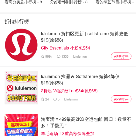
看高分美剧排行榜 - 8月
分好看韩剧排行榜 - 8月
看的综艺节目排行榜 - 
最新: 《​​足球教练 》第
最新：丁海寅《我的荒
月最新:《​​伦敦合伙人
四季回归！
糖恋爱 》上线❣️
回归啦
折扣排行榜
lululemon 折扣区更新 | softstreme 短裤史低
$19(原$88)
City Essentials 小粉包$54
999+
1333
lululemon
APP打开
lululemon 捡漏🔥 Softstreme 短裤4降仅
$19(原$88)
2折起 V领罗纹Tee$34(原$68)
Dirksen 评价道：
24
5
lululemon
APP打开
“这不仅是一个经济上的好选择，更是一种全新的生活方
式。”
淘宝满￥499最高2KG空运包邮 回归！数量不
“家人住得近，但每家都有独立空间，既能照顾孩子，也不
多！手慢无！
会感觉拥挤。”
羊毛返场！3重高额保障叠加