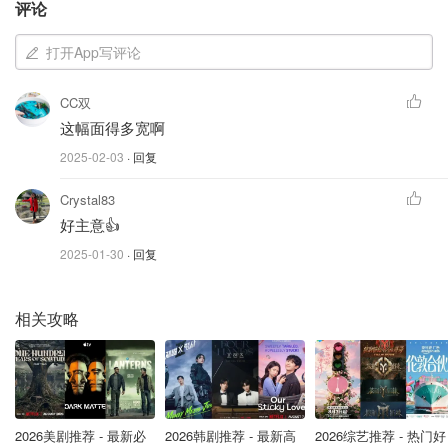
评论
打开App写评论
CC双
“我们不想搬离熟悉的社区，也不希望孩子们住在高楼里，
这幅面得多宽啊
每个月还得交昂贵的管理费。” Kathleen 说道。
2025-02-03
· 回复
走红 YouTube，百万网友围观
Crystal83
好主意👍
他们的故事被 来自旧金山的住房专家 Kirsten Dirksen 关
注，并拍摄成视频放上 YouTube。短短几天，播放量就突
2025-01-30
· 回复
破 90 万次！
相关攻略
2026美剧推荐 - 最新必
2026韩剧推荐 - 最新高
2026综艺推荐 - 热门好