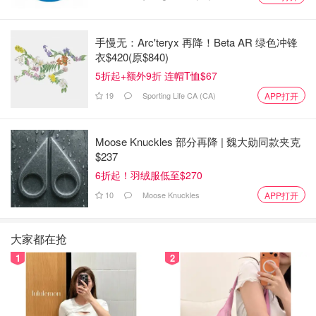
“温哥华最大的问题就是房屋密度不足，政府总想着靠建高
手慢无：Arc'teryx 再降！Beta AR 绿色冲锋
楼来增加住房供应，但其实错过了很多小型土地开发的机
衣$420(原$840)
会。”
5折起+额外9折 连帽T恤$67
“比起建摩天大楼，这种分割大地块的方式更合理，也更符
19
Sporting Life CA (CA)
APP打开
合社区环境。”
Moose Knuckles 部分再降 | 魏大勋同款夹克
事实上，加拿大政府已经在 2023 年宣布了 “小型多户住宅
$237
计划”，新的城市规划法规允许更多单户住宅区改建为多户
6折起！羽绒服低至$270
住宅，这意味着 未来可能会出现更多像 Higgins 家这样的
10
Moose Knuckles
社区！
APP打开
政府甚至推出了一套“标准化住房设计方案”，让想要建造类
大家都在抢
似住宅的人可以更容易获得审批并降低建造成本。
1
2
这个案例在网上引起了热烈讨论，很多人认为比起拥挤的公
寓楼，这种社区式住宅更加理想：