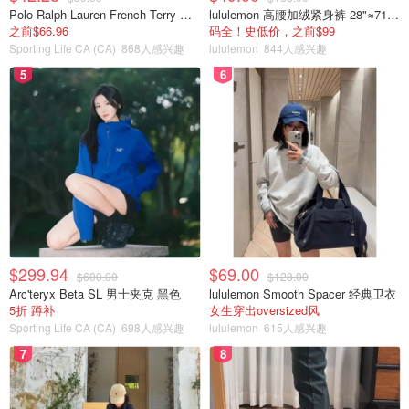
巷道式艺术工坊、开放式后院工作
Polo Ralph Lauren French Terry 女童连帽卫衣 7-16码
lululemon 高腰加绒紧身裤 28"≈71cm 5个口袋
室、后院健身室...多伦多后院房竟然还
之前$66.96
码全！史低价，之前$99
能这样改！
Sporting Life CA (CA)
868人感兴趣
lululemon
844人感兴趣
Miability
874
5
6
7月5日起，多伦多可以在后院合法建
造花园套房（garden suites）！能自住
能出租，房子又能升值了！
省钱君
7723
$299.94
$69.00
$600.00
$128.00
Arc'teryx Beta SL 男士夹克 黑色
lululemon Smooth Spacer 经典卫衣
5折 蹲补
女生穿出oversized风
Sporting Life CA (CA)
698人感兴趣
lululemon
615人感兴趣
7
8