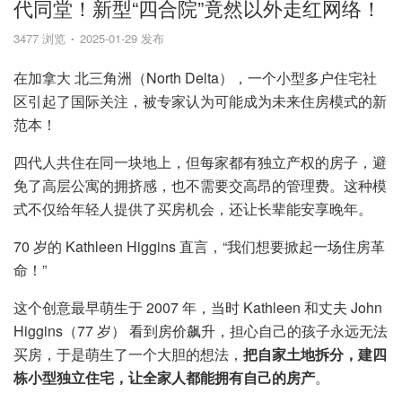
代同堂！新型“四合院”竟然以外走红网络！
3477 浏览
2025-01-29 发布
在加拿大 北三角洲（North Delta），一个小型多户住宅社
区引起了国际关注，被专家认为可能成为未来住房模式的新
范本！
四代人共住在同一块地上，但每家都有独立产权的房子，避
免了高层公寓的拥挤感，也不需要交高昂的管理费。这种模
式不仅给年轻人提供了买房机会，还让长辈能安享晚年。
70 岁的 Kathleen Higgins 直言，“我们想要掀起一场住房革
命！”
这个创意最早萌生于 2007 年，当时 Kathleen 和丈夫 John
Higgins（77 岁） 看到房价飙升，担心自己的孩子永远无法
买房，于是萌生了一个大胆的想法，
把自家土地拆分，建四
栋小型独立住宅，让全家人都能拥有自己的房产
。