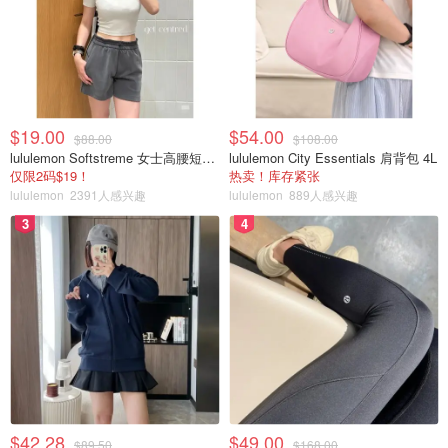
“这比住在高楼里舒服多了，既有隐私，也能互相照应。”
“如果政府能提供补贴支持这种模式，应该会有很多人愿意
尝试。”
“最适合有孩子的家庭，爷爷奶奶还能帮忙带娃！”
$19.00
$54.00
$88.00
$108.00
lululemon Softstreme 女士高腰短裤 10cm
lululemon City Essentials 肩背包 4L
如果可以选择，你愿意和家人一起住在这样的小型社区里，
仅限2码$19！
热卖！库存紧张
还是更喜欢住在单独的房子或公寓？欢迎在评论区聊聊你的
lululemon
2391人感兴趣
lululemon
889人感兴趣
看法！
3
4
来源：
vancouversun
封面：youtube截图
多图预警！多伦多豪宅自降160万加元
出售，后院拥有全尺寸篮球场！黑五
之后有闲钱的可以冲😂
是不是有鸡腿吃
4652
$42.28
$49.00
$89.50
$168.00