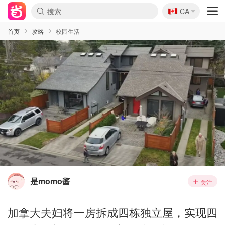
🇨🇦
CA
首页
攻略
校园生活
是momo酱
关注
加拿大夫妇将一房拆成四栋独立屋，实现四