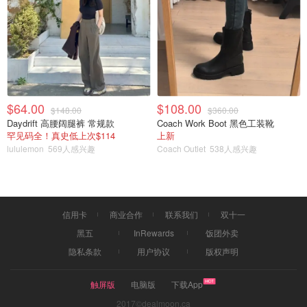
$64.00
$108.00
$148.00
$360.00
Daydrift 高腰阔腿裤 常规款
Coach Work Boot 黑色工装靴
罕见码全！真史低上次$114
上新
lululemon
569人感兴趣
Coach Outlet
538人感兴趣
信用卡
商业合作
联系我们
双十一
黑五
InRewards
饭团外卖
隐私条款
用户协议
版权声明
触屏版
电脑版
下载App
2017©dealmoon.ca