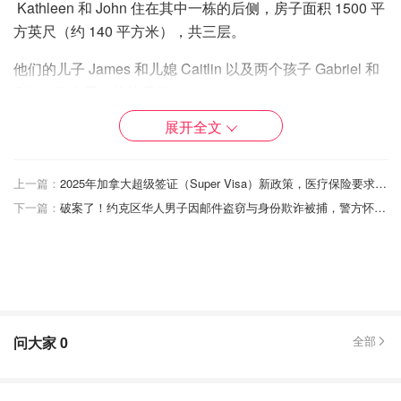
Kathleen 和 John 住在其中一栋的后侧，房子面积 1500 平
方英尺（约 140 平方米），共三层。
他们的儿子 James 和儿媳 Caitlin 以及两个孩子 Gabriel 和
Oliver 住在另一栋的后侧。
展开全文
另一个儿子 Patrick，音乐人兼摄影师，住在前侧的房子
里，虽然曾经担心和家人住得太近，但相比于之前租住在温
哥华地下室 6 年，现在能拥有自己的房子让他感到值得。
上一篇：
2025年加拿大超级签证（Super Visa）新政策，医疗保险要求重大更新！
下一篇：
破案了！约克区华人男子因邮件盗窃与身份欺诈被捕，警方怀疑还有更多受害者！
他们的女儿拥有第四栋房子，但目前是 94 岁的外婆
Kathleen Toth 住在这里，家人随时可以照顾她的日常生
活。
问大家
0
全部