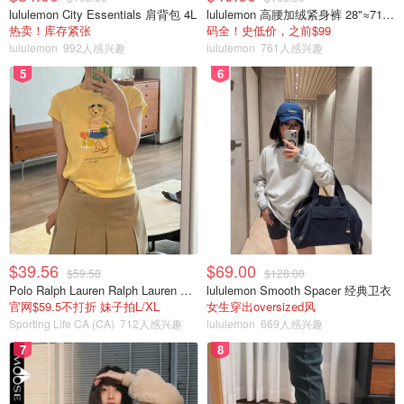
lululemon City Essentials 肩背包 4L
lululemon 高腰加绒紧身裤 28"≈71cm 5个口袋
热卖！库存紧张
码全！史低价，之前$99
lululemon
992人感兴趣
lululemon
761人感兴趣
免责声明：本文内容仅为一般性的介绍，不构成任何法律、
5
6
公司税务上的意见或建议，不得作为意见或建议以任何形式
被依赖。我们对文中内容不负担任何形式的责任。我们强烈
建议您在有需要时向您的法律和会计顾问咨询。
Disclaimer: This material has been prepared for
informational purposes only, and is not intended to provide,
and should not be relied on for, tax, legal or accounting
advice. We assume no liability for anything herein. You
$39.56
$69.00
should consult your own tax, legal and accounting advisors
$59.50
$128.00
Polo Ralph Lauren Ralph Lauren Polo Bear 女童棉T恤 染色 1件
lululemon Smooth Spacer 经典卫衣
if needed.
官网$59.5不打折 妹子拍L/XL
女生穿出oversized风
Sporting Life CA (CA)
712人感兴趣
lululemon
669人感兴趣
7
8
报税季退税
报税季