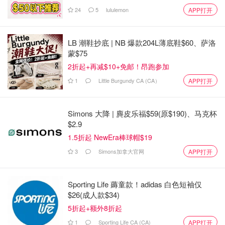
24
5
lululemon
APP打开
2025年资本利得新规（canada.ca）：
合作社转换股份出售：可申请资本利得扣除（2024
LB 潮鞋抄底 | NB 爆款204L薄底鞋$60、萨洛
起）。
蒙$75
2折起+再减$10+免邮！昂跑参加
小企业股份展期：2024年12月31日后出售，替换股份
1
Little Burgundy CA (CA）
APP打开
窗口延长。
小企业公司股份定义扩展，更多展期机会。
Simons 大降 | 麂皮乐福$59(原$190)、马克杯
$2.9
矿业税信用扩展：CMETC新增12种矿物
1.5折起 NewEra棒球帽$19
关键矿产勘探税信用（CMETC）2025年新增12种矿物
3
Simons加拿大官网
APP打开
（锡、钨、铌、锰等）（canada.ca）：
适用：2025年11月4日–2027年4月1日签署协议。
Sporting Life 薅童款！adidas 白色短袖仅
$26(成人款$34)
METC延长至2027年4月1日。
5折起+额外8折起
1
Sporting Life CA (CA)
APP打开