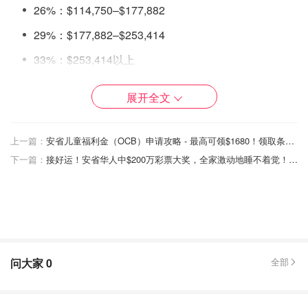
26%：$114,750–$177,882
29%：$177,882–$253,414
33%：$253,414以上
BPA（基本个人免税额）：
展开全文
收入≤$177,882：$16,129
上一篇：
安省儿童福利金（OCB）申请攻略 - 最高可领$1680！领取条件、金额和发放时间解析！
收入≥$253,414：$14,538
下一篇：
接好运！安省华人中$200万彩票大奖，全家激动地睡不着觉！计划帮父母还清房贷！
中间渐进调整
7月1日起：最低税率从15%降至14%，全年混合14.5%。
新顶补税信用额：保护高收入扣除
为配合最低税率下调，CRA新增顶补税信用额
问大家
0
全部
（canada.ca）：