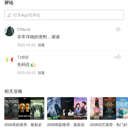
适用：收入>$57,375且申报非退税税信用额。
评论
作用：保持15%税率，避免税率降导致信用额减少。
打开App写评论
阿尔伯塔类似：新8%税阶后，收入>$60,000补2%信
用额。
CYliu14
非常详细的资料，谢谢
CRA服务升级：My Account更便捷
2025-03-23
· 回复
2025年CRA My Account优化（canada.ca）：
T2都督
1
先码住
忘记密码/锁账号：在线自助重置，无需致电。
2025-03-23
· 回复
授权代表：7月15日起用Represent a Client门户，确认
即生效。
相关攻略
替代访问：无5天延迟，代表立即获权（需6个月前
NOA）。
残疾支持扣除扩展：新增12项费用
2026美剧推荐 - 最新必
2026韩剧推荐 - 最新高
2026综艺推荐 - 热门好
残疾支持扣除（Disability Supports Deduction）2025年新