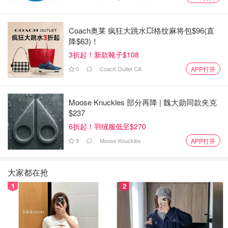
燃料收费退还信用终结：农民福利结束
2025年4月1日起联邦燃料收费取消，Return of Fuel
Coach奥莱 疯狂大跳水💥格纹麻将包$96(直
Charge Proceeds to Farmers Tax Credit 2024–2025为最后
降$63)！
一年（canada.ca）。
3折起！新款靴子$108
Haida Gwaii税区重分类：北区扣除提升
0
Coach Outlet CA
APP打开
2025年起Haida Gwaii从中间区升为北区（canada.ca），
Moose Knuckles 部分再降 | 魏大勋同款夹克
居民可获更高北部居民扣除（居住+旅行）。
$237
6折起！羽绒服低至$270
闲置住房税（UHT）取消：2025年起免缴
9
Moose Knuckles
APP打开
2025年11月4日宣布，UHT从2025年起取消，无需申报
（canada.ca）。2022–2024年仍需补报。
大家都在抢
2026报税季税阶上调、BPA增加、新信用额护航，华人提
1
2
前规划退税最大化！立即登录CRA My Account查历史，加
入“多伦多华人报税”微信群交流。最关心哪项变化？欢迎留
言你的报税计划！