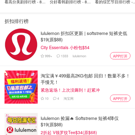
看高分美剧排行榜 - 8月
分好看韩剧排行榜 - 8月
看的综艺节目排行榜 - 
增合格支出（canada.ca）：
最新: 《​​足球教练 》第
最新：丁海寅《我的荒
月最新:《​​伦敦合伙人
四季回归！
糖恋爱 》上线❣️
回归啦
替代输入设备
折扣排行榜
护理服务
lululemon 折扣区更新 | softstreme 短裤史低
$19(原$88)
床位定位装置
City Essentials 小粉包$54
数字笔
999+
1333
lululemon
APP打开
人体工学工作椅
记忆/组织辅助
淘宝满￥499最高2KG包邮 回归！数量不多！
手慢无！
移动电脑车
紧急返场！上次没薅到！赶紧冲
导航设备
10
4
淘宝网
APP打开
服务动物
lululemon 捡漏🔥 Softstreme 短裤4降仅
需医生处方或认证
，仅残疾人可申报。
$19(原$88)
资本利得更新：小企业主与合作社利好
2折起 V领罗纹Tee$34(原$68)