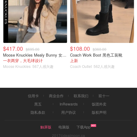
$417.00
$108.00
$695.00
$360.00
Moose Knuckles Mealy Bunny 女士双面穿连帽外套
Coach Work Boot 黑色工装靴
一衣两穿，大毛球设计
上新
Moose Knuckles
567人感兴趣
Coach Outlet
562人感兴趣
信用卡
商业合作
联系我们
双十一
黑五
InRewards
饭团外卖
隐私条款
用户协议
版权声明
触屏版
电脑版
下载App
2017©dealmoon.ca