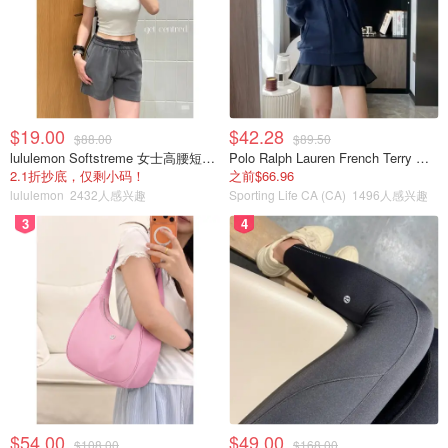
来源：
narcity.com
加拿大SimpleFile免费报税服务攻略 -
申报时间，3种报税方式详解！
$19.00
$42.28
$88.00
$89.50
lululemon Softstreme 女士高腰短裤 10cm
Polo Ralph Lauren French Terry 女童连帽卫衣 7-16码
Miability
4617
2.1折抄底，仅剩小码！
之前$66.96
lululemon
2432人感兴趣
Sporting Life CA (CA)
1496人感兴趣
3
4
加拿大8大免费报税软件盘点 - 哪个软
件功能好、操作简单？哪个更适合你
看这一篇就够！
Miability
3.2w
1
$54.00
$49.00
$108.00
$168.00