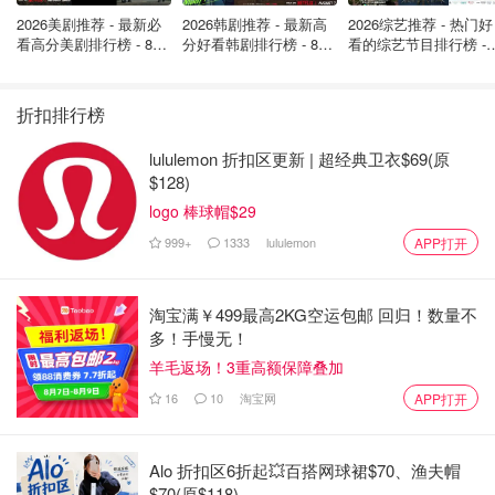
报。
2026美剧推荐 - 最新必
2026韩剧推荐 - 最新高
2026综艺推荐 - 热门好
看高分美剧排行榜 - 8月
分好看韩剧排行榜 - 8月
看的综艺节目排行榜 - 
* 有3种语言版本
最新: 《​​足球教练 》第
最新：丁海寅《我的荒
月最新:《​​伦敦合伙人
四季回归！
糖恋爱 》上线❣️
回归啦
* 在短短10分钟
* 非常重的
更多详
内完成申报工作
折扣排行榜
文字外观
情请
给不会英文
AdvTax
* 集成的税收计
的人使用
* 缺少定制
点击
lululemon 折扣区更新 | 超经典卫衣$69(原
算器
选项
官网
$128)
* 集成的税务检
logo 棒球帽$29
查表
999+
1333
lululemon
APP打开
* 对territories的
* 必须付费
居民免费
才能打印
给住在加拿
更多详
淘宝满￥499最高2KG空运包邮 回归！数量不
* 支持自营职业
大
* 不能导入
情请
多！手慢无！
和租金收入
StudioTax
以前在其
territories的
点击
羊毛返场！3重高额保障叠加
* 快速NOA
他税务程
人
官网
序中创建
16
10
淘宝网
APP打开
* 在线或离线提
的报表
交
Alo 折扣区6折起💥百搭网球裙$70、渔夫帽
1. Wealthsimple Tax
$70(原$118)