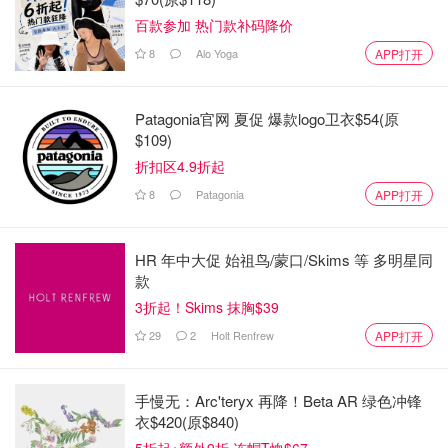
百款参加 热门款补码降价
首先，Wealthsimple Tax是一个完全免费的税务软件产品。
8
Alo Yoga
APP打开
他们不要求付款，有捐款选择，所以你支付多少完全取决于
你。由于该软件可以处理广泛的税收情况（甚至计算你的加
密货币税收！），在整个过程中逐步指导你，你可能只是想
Patagonia官网 夏促 爆款logo卫衣$54(原
给他们送几元以示感谢。
$109)
折扣区4.9折起
现在，客户支持是这个财务软件可以使用一些改进的地方。
8
Patagonia
APP打开
用户可以使用Wealthsimple的聊天机器人助手，而且你可以
在白天通过聊天与Wealthsimple税务团队联系，但如果你正
在寻找具体的税务帮助，通过电子邮件联系他们。
HR 年中大促 始祖鸟/蒙口/Skims 等 多明星同
款
Wealthsimple Tax的优缺点：
3折起！Skims 抹胸$39
29
2
Holt Renfrew
APP打开
虽然Wealthsimple Tax有很多值得喜欢的地方，但没有什么
是完美的。因此，这里总结了我们认为他们做得最好的地
方，以及我们认为可以改进的地方。
手慢无：Arc'teryx 再降！Beta AR 绿色冲锋
衣$420(原$840)
优点：
5折起+额外9折 连帽T恤$67