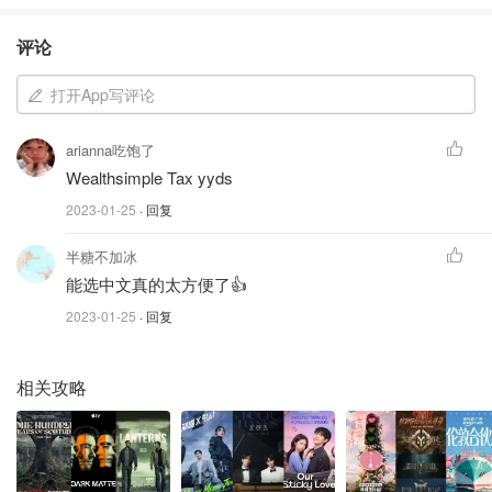
或浏览器访问
情请
获得无限的
用。
CloudTax
免费支持
* 详细的解释视
点击
评论
* 不支持自
频
官网
营职业或
打开App写评论
*优秀的客户服务
租金收入
* 三重保证
arianna吃饱了
* 对广泛的用户
* 没有电话
更多详
Wealthsimple Tax yyds
免费
支持
情请
适合学生或
UFile
2023-01-25
· 回复
首次申报者
* 免费的在线支
* 不是完全
点击
持
的免费
官网
半糖不加冰
* 自动填写功能
能选中文真的太方便了👍
2023-01-25
· 回复
*电子邮件
客服的反
*一次最多提交20
应很慢
份申报
更多详
相关攻略
*不支持
情请
*完成2003年和
GenuTax
完全免费
T1134表
2023年之间任何
点击
或任何魁
一年的申报
官网
北克省的
* 快速NOA
所得税申