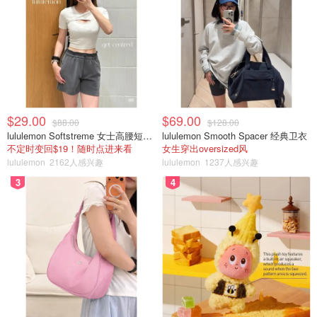
下，对于那些想自己报税的人，有5个选项，如果你想让报
税专家帮你报税，还有几个选项。
该公司的准确性保证很多，令人印象深刻--他们总共提供了
6项保证：
100%准确计算的保证
$29.00
$69.00
$88.00
$128.00
最大省税保证--否则退钱
lululemon Softstreme 女士高腰短裤 10cm
lululemon Smooth Spacer 经典卫衣
不定时变回$19！随时点进来看
女生穿出oversized风
100%准确，专家认可的保证
lululemon
2162人感兴趣
lululemon
1237人感兴趣
全面服务保证
3
4
审计支持保证
满意度保证
然而，就不完善之处而言，TurboTax确实有几个值得考虑的
地方。免费版不能识别省税机会，也没有审计支持，等等，
这是个遗憾。而且，免费版还明显缺乏客户支持选项--不
过，付费客户可以通过多种沟通渠道无限次地与税务专家联