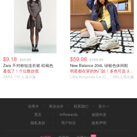
不太适合复杂的税务情况
3. H&R Block
H&R Block于20世纪40年代在密苏里州堪萨斯城成立，在
加拿大已经经营了55年，现在他们在全国有1000多个办公
地点为加拿大人服务。对于H&R Block的税务软件，用户有
$9.18
$59.98
三种选择。
$45.90
$155.00
Zara 不对称短连衣裙 棕褐色
New Balance 204L 绿银色休闲鞋
蕞低了！个位数抄底
明星都在穿的热门款！多色可选 3.8折
豪华套餐，售价19.99元。
ZARA
791人感兴趣
Little Burgundy CA (CA）
685人感兴趣
34.99元的高级套餐，或
免费套餐，这是为简单报税设计的。
信用卡
商业合作
联系我们
双十一
当然，任何25岁以下的人--包括学生--无论选择哪种套餐都
黑五
InRewards
饭团外卖
可以免费申报，不需要任何额外的附加功能。没有任何收入
隐私条款
用户协议
版权声明
限制，你可以很容易地导入税单和RRSP信息，还有一个方
便的计算器，可以自动跟踪你的回报总额。