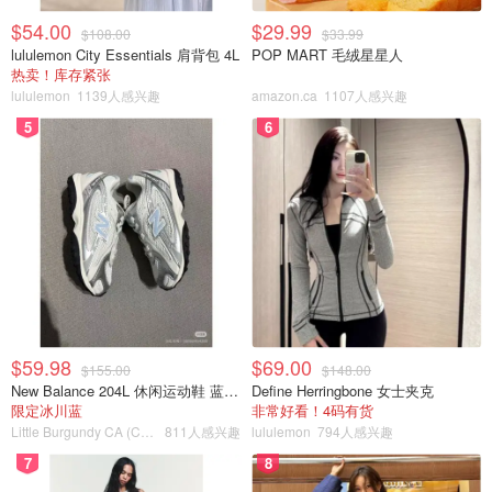
系。
$54.00
$29.99
$108.00
$33.99
lululemon City Essentials 肩背包 4L
POP MART 毛绒星星人
TurboTax的优缺点
热卖！库存紧张
lululemon
1139人感兴趣
amazon.ca
1107人感兴趣
TurboTax有很多值得喜爱的地方，但也有一些令人沮丧的细
5
6
节。以下是我们对免费TurboTax税务软件最喜欢和最不喜欢
的地方的概述。
优点：
多种准确性和满意度保证
易于使用，循序渐进的过程
为你搜索400多项扣除和抵免项目
$59.98
$69.00
$155.00
$148.00
提供自动税收计算
New Balance 204L 休闲运动鞋 蓝银色
Define Herringbone 女士夹克
限定冰川蓝
非常好看！4码有货
Little Burgundy CA (CA）
811人感兴趣
lululemon
794人感兴趣
缺点：
7
8
有限的客户服务支持选项