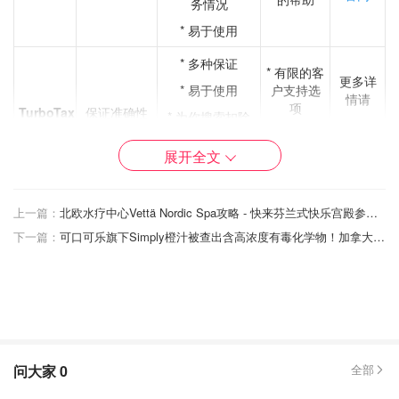
务情况
* 易于使用
* 多种保证
* 有限的客
更多详
* 易于使用
户支持选
情请
项
TurboTax
保证准确性
* 为你搜索扣除
点击
和抵免
* 不适合复
官网
杂的情况
展开全文
* 自动计算税收
* 可靠的行业公
司
上一篇：
北欧水疗中心Vettä Nordic Spa攻略 - 快来芬兰式快乐宫殿参观！有哪些服务以及费用？
* 免费版本
更多详
下一篇：
可口可乐旗下Simply橙汁被查出含高浓度有毒化学物！加拿大各超市均有销售！
* 25个以下的申
的客户支
想要一个有
情请
H&R
报是免费的
持有限
信誉的公司
Block
点击
的人们
* 有额外的附加
* 不适合复
官网
功能
杂的情况
* 没有收入限制
* 自动填写功能
* 在YT、
问大家
0
全部
NWT、NU
* 通过移动设备
更多详
或QC不适