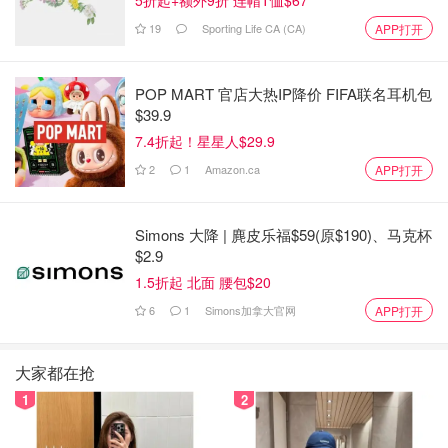
完全免费，但如果你愿意，可以捐款
19
Sporting Life CA (CA)
APP打开
100％的准确性保证 - 如果你用其他软件选择重新申
报，并得到更好的退税，Wealthsimple Tax将把你支付
POP MART 官店大热IP降价 FIFA联名耳机包
$39.9
的申报费用返还给你，最高可达50元
7.4折起！星星人$29.9
适用于各种税务情况/复杂程度
2
1
Amazon.ca
APP打开
对新手来说容易使用，对有经验的用户来说很舒服
缺点：
Simons 大降 | 麂皮乐福$59(原$190)、马克杯
$2.9
有限的客户支持选项
1.5折起 北面 腰包$20
没有选择让税务专家来审查你的报税单
6
1
Simons加拿大官网
APP打开
2. TurboTax
大家都在抢
TurboTax有多种级别的服务可供选择。如果你想免费做，只
1
2
有一个选择，但还有很多其他的付费选项--我们统计了一