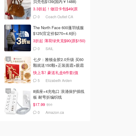
贝壳包$139(国内￥1488)
3.3折起！做旧卡包$49(原
$150)
0
Coach Outlet CA
The North Face 600蓬羽绒服
$125(官定价$270=4.6折)
3折起 薄荷绿夹克$90(原$150)
0
SAIL
七夕：雅顿金胶2.0升级 买60
颗就送150颗+正装面霜+眼霜
快上车! 豪送礼盒6件套(值
$596)
5
Elizabeth Arden
8插座+4充电口 浪涌保护插线
板 耐弯折编织线
$17.99
$50
0
Amazon.ca