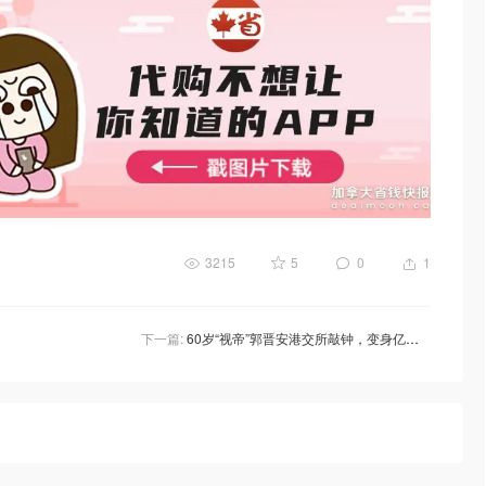
3215
5
0
1
下一篇:
60岁“视帝”郭晋安港交所敲钟，变身亿万富豪！宣布淡出娱乐圈，背后故事大起底！