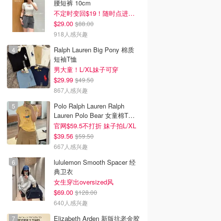
腰短裤 10cm
不定时变回$19！随时点进来看
$29.00
$88.00
918人感兴趣
Ralph Lauren Big Pony 棉质
短袖T恤
男大童！L/XL妹子可穿
$29.99
$49.50
867人感兴趣
Polo Ralph Lauren Ralph
Lauren Polo Bear 女童棉T恤
染色 1件
官网$59.5不打折 妹子拍L/XL
$39.56
$59.50
667人感兴趣
lululemon Smooth Spacer 经
典卫衣
女生穿出oversized风
$69.00
$128.00
640人感兴趣
Elizabeth Arden 新版抗老金胶