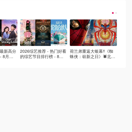
- 最新高分
2026综艺推荐 - 热门好看
荷兰弟重返大银幕‼️《蜘
2026
- 8月最
的综艺节目排行榜 - 8月
蛛侠：崭新之日》🕷️北美
好看的
的荒糖恋
最新:《​​伦敦合伙人》回归
热映中❣️阵容豪华✨🤩
必看盘
啦
续更新