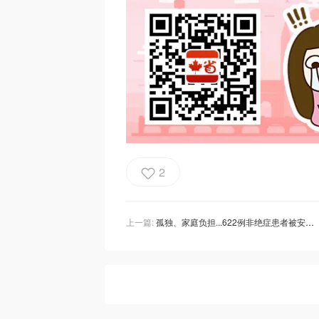
2
上一篇:
孤独、家庭负担...622例非绝症患者被安乐死！“自杀”被医疗化，加拿大制度引争议！