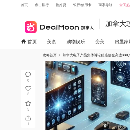
首页
点击排行
抢好货
银行/信用卡
商家导航
全民热
加拿大
首页
美食
购物娱乐
变美
房屋家
攻略首页
加拿大电子产品集体诉讼赔赔偿金高达33
0
2
5
1