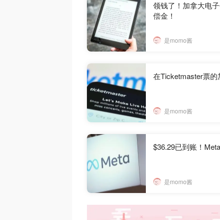
领钱了！加拿大电子
偿金！
是momo酱
在Ticketmast
是momo酱
$36.29已到账！
是momo酱