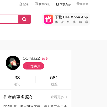
联系我们
加拿大
登录
下载App
🇺🇸
美国
下载 DealMoon App
体验更多精彩
🇨🇳
中国
🇨🇦
加拿大
🇬🇧
英国
🇩🇪
德国
OOliviaZZ
9
🇫🇷
加关注
法国
🇮🇹
33
581
意大利
笔记
粉丝
🇦🇺
澳洲
作者的更多原创
查看更多
🇳🇿
新西兰
🦸‍♂️AI时代，熊出没不落伍！熊大熊二火力全