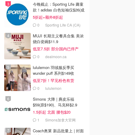
今晚截止：Sporting Life 薅童
款！adidas 白色短袖仅$26(成
人款$34)
5折起+额外8折起
0
Sporting Life CA (CA)
MUJI 长期主义餐具合集 美浓
烧白瓷碗$11.9
低至7.5折 部分国内已停产
0
dealmoon.ca
lululemon 羽绒服反季买
wunder puff 系列$149收
低至7折！罕见粉色有货
0
lululemon
Simons 大降 | 麂皮乐福
$59(原$190)、马克杯$2.9
1.5折起 北面 腰包$20
1
Simons加拿大官网
Coach奥莱 新品批量上 | 封面