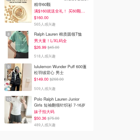
精华60颗
满$160就送全礼！ 买60颗刚好
$160.00
565人感兴趣
Ralph Lauren 棉质圆领T恤
男大童！L/XL码全
$26.99
$45.00
韩国电影推荐 | 最新
2026美国即将上映电影推
Netflix新剧推荐2026 - 
518人感兴趣
韩国电影排行榜，
荐 - 万众期待的热门大片
新好看网飞Netflix新剧大
点！8月最新！(持
- 8月最新: 《末世行者》
片 - 8月最新：《​​百年孤
lululemon Wunder Puff 600蓬
）
独2》
松羽绒背心 男士
$149.00
$268.00
509人感兴趣
Polo Ralph Lauren Junior
Girls 短袖翻领针织衫 7-16岁
妹子拍大码
$50.36
$75.00
489人感兴趣