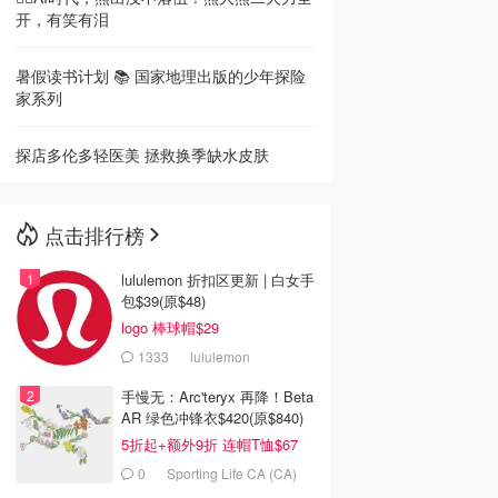
开，有笑有泪
暑假读书计划 📚 国家地理出版的少年探险
家系列
探店多伦多轻医美 拯救换季缺水皮肤
点击排行榜
lululemon 折扣区更新 | 白女手
包$39(原$48)
logo 棒球帽$29
1333
lululemon
手慢无：Arc'teryx 再降！Beta
AR 绿色冲锋衣$420(原$840)
5折起+额外9折 连帽T恤$67
0
Sporting Life CA (CA)