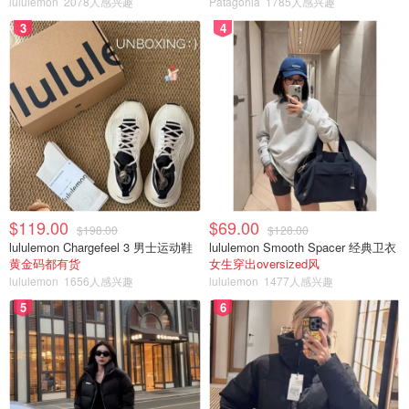
lululemon
2078人感兴趣
Patagonia
1785人感兴趣
3
4
$119.00
$69.00
$198.00
$128.00
lululemon Chargefeel 3 男士运动鞋
lululemon Smooth Spacer 经典卫衣
黄金码都有货
女生穿出oversized风
lululemon
1656人感兴趣
lululemon
1477人感兴趣
5
6