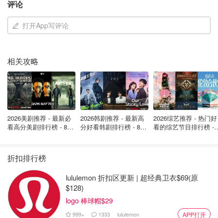
评论
到周日早晨，气温将升至2摄氏度。周日最高气温将升至6摄
氏度。
打开App写评论
本周剩余时间将是多云天气，气温在冰点附近徘徊。
相关攻略
下周，多伦多可能会出现冻雨和飘雪。
来源：
weather
2025温哥华天气预报 - 本周气温将降
2026美剧推荐 - 最新必
2026韩剧推荐 - 最新高
2026综艺推荐 - 热门好
至冰点以下！地区甚至预报有雪！
看高分美剧排行榜 - 8月
分好看韩剧排行榜 - 8月
看的综艺节目排行榜 - 
最新: 《​​足球教练 》第
最新：丁海寅《我的荒
月最新:《​​伦敦合伙人
四季回归！
糖恋爱 》上线❣️
回归啦
省钱君
4.1w
2
折扣排行榜
lululemon 折扣区更新 | 超经典卫衣$69(原
$128)
logo 棒球帽$29
999+
1333
lululemon
APP打开