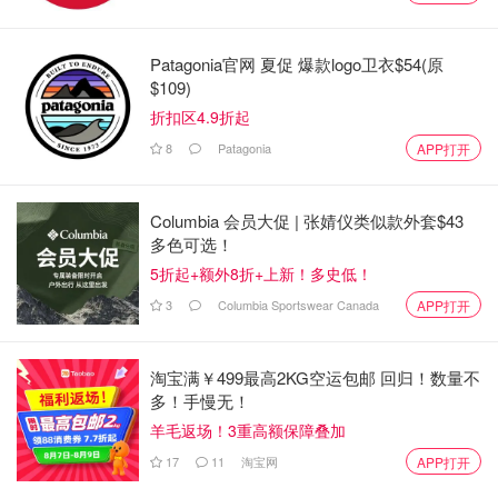
Patagonia官网 夏促 爆款logo卫衣$54(原
$109)
折扣区4.9折起
8
Patagonia
APP打开
Columbia 会员大促 | 张婧仪类似款外套$43
多色可选！
5折起+额外8折+上新！多史低！
3
Columbia Sportswear Canada
APP打开
淘宝满￥499最高2KG空运包邮 回归！数量不
多！手慢无！
羊毛返场！3重高额保障叠加
17
11
淘宝网
APP打开