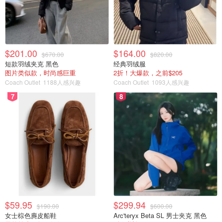
$201.00
$164.00
$670.00
$820.00
短款羽绒夹克 黑色
经典羽绒服
图片类似款，时尚感巨重
2折！大爆款，之前$205
Coach Outlet
1188人感兴趣
Coach Outlet
1093人感兴趣
7
8
$59.95
$299.94
$190.00
$600.00
女士棕色麂皮船鞋
Arc'teryx Beta SL 男士夹克 黑色