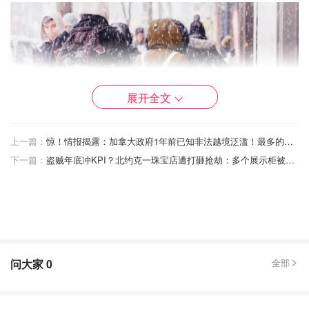
展开全文
上一篇：
惊！情报揭露：加拿大政府1年前已知非法越境泛滥！最多的却不是印度人？
下一篇：
盗贼年底冲KPI？北约克一珠宝店遭打砸抢劫：多个展示柜被砸！
本周末天气
除降雪外，周六还可能有冻雨，阵风时速约为30公里至50
公里。周六的最高气温为1摄氏度，风寒时体感温度为-8摄
问大家
0
全部
氏度。夜间，风速将达到每小时30公里，阵风将达到每小时
60公里。