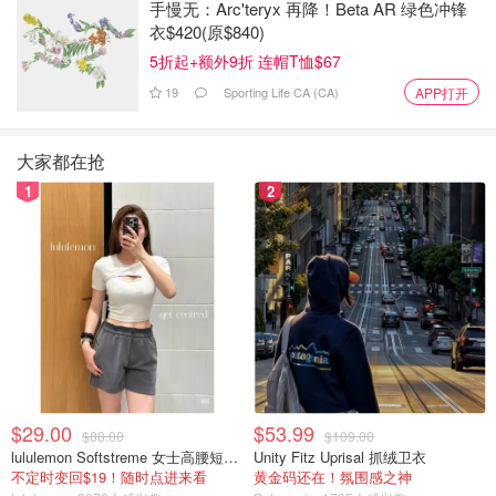
手慢无：Arc'teryx 再降！Beta AR 绿色冲锋
衣$420(原$840)
5折起+额外9折 连帽T恤$67
19
Sporting Life CA (CA)
APP打开
大家都在抢
1
2
$29.00
$53.99
$88.00
$109.00
lululemon Softstreme 女士高腰短裤 10cm
Unity Fitz Uprisal 抓绒卫衣
不定时变回$19！随时点进来看
黄金码还在！氛围感之神