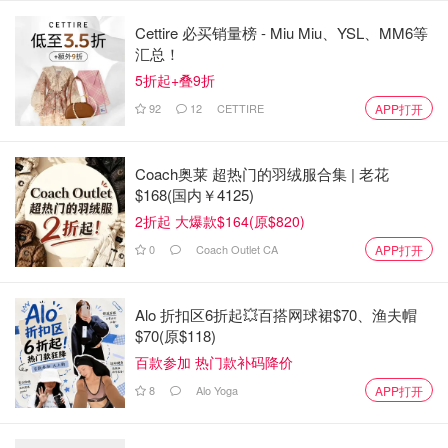
Cettire 必买销量榜 - Miu Miu、YSL、MM6等
汇总！
5折起+叠9折
92
12
CETTIRE
APP打开
Coach奥莱 超热门的羽绒服合集 | 老花
$168(国内￥4125)
2折起 大爆款$164(原$820)
0
Coach Outlet CA
APP打开
Alo 折扣区6折起💥百搭网球裙$70、渔夫帽
$70(原$118)
百款参加 热门款补码降价
8
Alo Yoga
APP打开