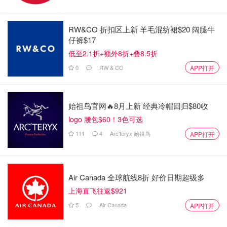
RW&CO 折扣区上新 羊毛混纺裙$20 阔腿牛
仔裤$17
低至2.1折+额外8折+叠8.5折
0
RW & CO
APP打开
始祖鸟官网🔥8月上新 经典冷帽回归$80收
logo 腰包$60！3色可选
111
4
Arc'teryx 始祖鸟
APP打开
Source: Musings of a Muse
Air Canada 全球航线8折 好价日期超级多
美国皮肤科医生最推荐的三大温和品牌之一，常常被敏感皮
上海直飞往返$921
和痘皮盆友用来和丝塔芙比较；近两年CeraVe风头更胜一
5
Air Canada
APP打开
筹。其中明星单品之一就是这个口碑很好的
PM霜
。