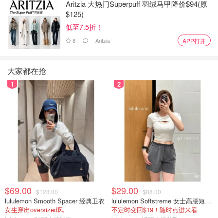
Aritzia 大热门Superpuff 羽绒马甲降价$94(原
Source: Onlylady
$125)
低至7.5折！
Fresh家的产品已经过了前两年那种爆红的风潮，各种明星
8
Aritzia
产品也褒贬不一，口碑出现两边倒的情况。Miss咕也用过它
APP打开
家很多产品，其中最爱的三个就是红茶水洗面膜，修女Soft
Cream，和莲花霜。
大家都在抢
1
2
质地细腻，气味清新，用后皮肤特别柔软，
适合偏油敏感
肌
，给你一种安心的水润感。
Space NK
Fresh 莲花面膜 100ML
$73.95
$92.00
购买
痘皮
$69.00
$29.00
$128.00
$88.00
lululemon Smooth Spacer 经典卫衣
lululemon Softstreme 女士高腰短裤 10cm
1. Kate Somerville ExfoliKate Glow Moisturizer 亮白保湿
女生穿出oversized风
不定时变回$19！随时点进来看
面霜