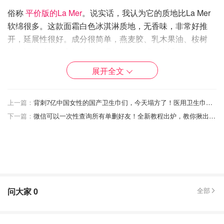
俗称
平价版的La Mer
。说实话，我认为它的质地比La Mer
软绵很多。这款面霜白色冰淇淋质地，无香味，非常好推
开，延展性很好。成分很简单，燕麦胶、乳木果油、桉树
油、神经酰胺。主打功能保湿修复。敏感皮也适合。
展开全文
Sephora
First Aid Beauty 修复面霜170g
上一篇：
背刺7亿中国女性的国产卫生巾们，今天塌方了！医用卫生巾被抢购！
$40.00
$50.00
购买
下一篇：
微信可以一次性查询所有单删好友！全新教程出炉，教你揪出“僵尸好友”！
2.Curel 珂润润浸保湿霜
问大家
0
全部