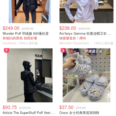
又温和的去除角质，能有效平滑肌肤，改善肌肤纹路。
成分不含：Parabens 防腐剂，硫酸盐表面活性剂，邻苯二
甲酸盐。
$249.00
$238.00
$348.00
$340.00
Wunder Puff 羽绒服 600蓬松度
Arc'teryx Gamma 轻量连帽卫衣 女款
有细闪的黑色 拍照好看
锦葵紫首折！蹲补
lululemon
1540人感兴趣
Mountain Equipment Company
1494人感兴趣
7
8
$93.75
$37.50
面霜颜色是可爱的淡绿色，面霜质地很轻薄, 有一点点流动
$125.00
$79.99
Aritzia The SuperStuff Puff Vest 轻盈亮面马甲
Crocs 女士经典厚底洞洞鞋
性，但是比乳液要浓稠的。味道有股小清新的果香。超级酥