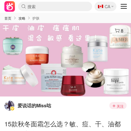
🇨🇦
CA
首页
攻略
护肤
8
爱说话的Miss咕
关注
15款秋冬面霜怎么选？敏、痘、干、油都