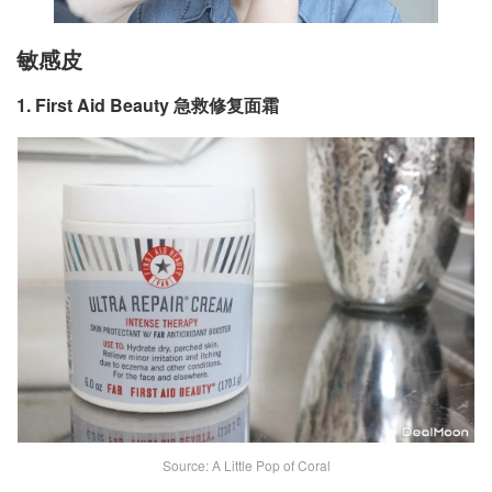
敏感皮
1. First Aid Beauty 急救修复面霜
Source: A Little Pop of Coral