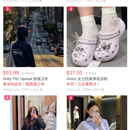
lululemon
2107人感兴趣
lululemon
1785人感兴趣
3
4
$53.99
$37.50
$109.00
$79.99
Unity Fitz Uprisal 抓绒卫衣
Crocs 女士经典厚底凉鞋
黄金码还在！氛围感之神
补货！云朵葡萄冰！
Patagonia
1639人感兴趣
Crocs.ca
1608人感兴趣
当家花旦ExfoliKate系列的洁面和面部磨砂太太太可爱了，
5
6
看到同系列面霜出了，马上被圈粉。再来看看丝芙兰上面用
户评价！上百个review，有接近满分的评价。
有效成分含：菠萝，南瓜和木瓜萃取的天然果酸AHA，安全