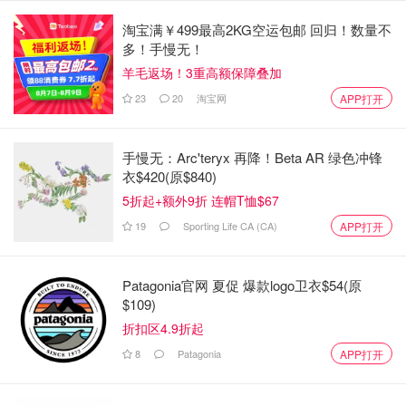
Shoppers Drug Mart
淘宝满￥499最高2KG空运包邮 回归！数量不
Cerave面部保湿晚霜
多！手慢无！
羊毛返场！3重高额保障叠加
$19.99
$24.99
购买
23
20
淘宝网
APP打开
4. Fresh 莲花面霜
手慢无：Arc'teryx 再降！Beta AR 绿色冲锋
衣$420(原$840)
5折起+额外9折 连帽T恤$67
19
Sporting Life CA (CA)
APP打开
Patagonia官网 夏促 爆款logo卫衣$54(原
$109)
折扣区4.9折起
8
Patagonia
APP打开