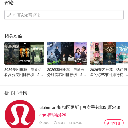
评论
打开App写评论
相关攻略
Source: New Monday
珂润一定是
干敏皮的福音
。肯定换季容易干得龟裂，泛红
干痒的盆友都指着它用。价格也很感人。这罐保湿霜就是开
架品的典范。
2026美剧推荐 - 最新必
2026韩剧推荐 - 最新高
2026综艺推荐 - 热门好
看高分美剧排行榜 - 8月
分好看韩剧排行榜 - 8月
看的综艺节目排行榜 - 
Amazon.ca
最新: 《​​足球教练 》第
最新：丁海寅《我的荒
月最新:《​​伦敦合伙人
四季回归！
糖恋爱 》上线❣️
回归啦
Kao Curel |珂润面霜 40g
折扣排行榜
$36.99
购买
lululemon 折扣区更新 | 白女手包$39(原$48)
3. CeraVe 夜间修复面霜
logo 棒球帽$29
999+
1333
lululemon
APP打开