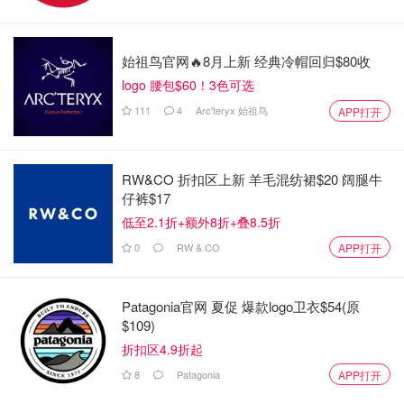
2018 年，美国农业部对 Alpha Genesis 处以 $12,600 的罚
款，原因是官员称 2014 年有 26 只灵长类动物从耶马西设
施逃脱，2016 年又有 19 只逃脱。
始祖鸟官网🔥8月上新 经典冷帽回归$80收
logo 腰包$60！3色可选
据美国农业部报告称，该公司被罚款的原因还包括个别猴子
111
4
Arc'teryx 始祖鸟
APP打开
逃跑，以及将一只猴子放入错误的社会群体中后被其他猴子
杀死。
“立即停止动物剥削”组织周四致信美国农业部，要求该机构
RW&CO 折扣区上新 羊毛混纺裙$20 阔腿牛
仔裤$17
立即派遣一名检查员前往 Alpha Genesis 工厂，进行彻底调
低至2.1折+额外8折+叠8.5折
查，并将其视为屡次违规者。该组织参与了 2018 年对该公
司的罚款。
0
RW & CO
APP打开
该组织执行董事迈克尔·巴德基写道：“明显的疏忽导致这 40
Patagonia官网 夏促 爆款logo卫衣$54(原
只猴子逃脱，不仅危及动物的安全，也使南卡罗来纳州的居
$109)
民处于危险之中。”
折扣区4.9折起
美国农业部自 2020 年以来已对该大院进行了 10 次检查，
8
Patagonia
APP打开
但并未立即回复这封信。