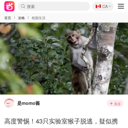
🇨🇦
CA
首页
攻略
校园生活
是momo酱
关注
高度警惕！43只实验室猴子脱逃，疑似携