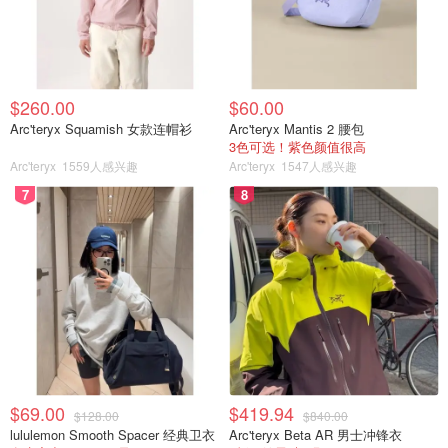
$260.00
$60.00
Arc'teryx Squamish 女款连帽衫
Arc'teryx Mantis 2 腰包
3色可选！紫色颜值很高
Arc'teryx
1559人感兴趣
Arc'teryx
1547人感兴趣
7
8
$69.00
$419.94
$128.00
$840.00
lululemon Smooth Spacer 经典卫衣
Arc'teryx Beta AR 男士冲锋衣