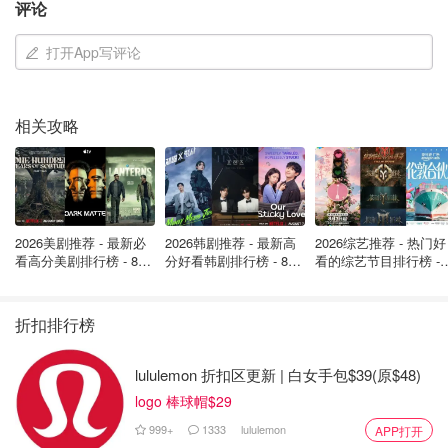
东北约 50 英里（80 公里）的基地为世界各地的研究提供灵
评论
长类动物。
打开App写评论
当地人称它为“猴子农场”。耶马西镇位于 95 号州际公路
旁，人口约 1,100 人，距离奥尔德布拉斯种植园约 2 英里，
相关攻略
这里的欢乐多于恐慌。
钟表修理店 Lowcountry Horology 的老板William McCoy
说，以前也发生过猴子逃跑的情况，但是猴子并没有造成麻
烦。
2026美剧推荐 - 最新必
2026韩剧推荐 - 最新高
2026综艺推荐 - 热门好
他说：“它们通常会回家，因为那里有食物。”
看高分美剧排行榜 - 8月
分好看韩剧排行榜 - 8月
看的综艺节目排行榜 - 
最新: 《​​足球教练 》第
最新：丁海寅《我的荒
月最新:《​​伦敦合伙人
四季回归！
糖恋爱 》上线❣️
回归啦
McCoy在耶马西住了大约两年，虽然他计划远离猴子，但他
折扣排行榜
也有自己的轻松计划来让猴子回来。
“我正在储存香蕉，也许它们会出现，”McCoy说。
lululemon 折扣区更新 | 白女手包$39(原$48)
logo 棒球帽$29
联邦官员定期检查 Alpha Genesis 大院。
999+
1333
lululemon
APP打开