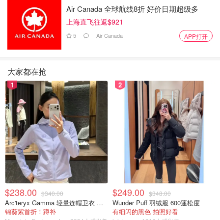
物与人类相似，它们对于挽救生命的医学进步（如研制针对
Air Canada 全球航线8折 好价日期超级多
新冠肺炎的疫苗）至关重要。保持灵长类动物的国内供应对
上海直飞往返$921
于防止美国研究人员的短缺至关重要。
5
Air Canada
APP打开
自 19 世纪末以来，人类就开始利用恒河猴进行科学研究。
科学家认为，恒河猴和人类大约在 2500 万年前从共同祖先
大家都在抢
中分离出来，并且拥有大约 93% 的相同 DNA。
1
2
这些猴子曾被 V2 火箭发射到太空，用于艾滋病研究，它们
的基因组被绘制出来，并成为真人秀节目的明星。21 世纪
初期，它们的需求量非常大，以至于由于供应不足，科学家
们不得不为每只猴子支付高达 1 万美元的费用。
芝加哥大学行为科学家达里奥·梅斯特里皮耶里 (Dario
Maestripieri) 表示，除了大鼠和小鼠之外，恒河猴是地球上
研究最多的动物之一，他在 2007 年出版了《马卡基雅维利
$238.00
$249.00
式的智慧：恒河猴和人类如何征服世界》一书。
$340.00
$348.00
Arc'teryx Gamma 轻量连帽卫衣 女款
Wunder Puff 羽绒服 600蓬松度
锦葵紫首折！蹲补
有细闪的黑色 拍照好看
这些动物非常注重家庭，当发生争斗时，它们会站在亲戚一