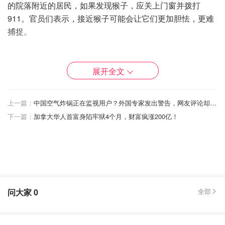
的院落附近的​​居民，如果发现猴子，应关上门窗并拨打
911。官员们表示，接近猴子可能会让它们更加胆怯，更难
捕捉。
科罗拉多大学博尔德分校研究恒河猴的生物学教授Eve
Cooper表示，
这些动物具有潜在的危险，并敦促人们保持
展开全文
距离。
恒河猴可能具有攻击性。Cooper说，
有些恒河猴携带疱疹
上一篇：
中国空气炸锅正在监视用户？外国专家发出警告，网友评论却能把人笑死
B 病毒，这种病毒对人类来说可能是致命的
。
下一篇：
加拿大华人首富身陷牢狱4个月，财富疯涨200亿！
然而，Alpha Genesis 在其网站上表示，它专门研究无病原
体的灵长类动物。Cooper指出，有经过隔离和检测的无病
原体恒河猴种群。
“我会避开它们，”Cooper说。“它们是难以预测的动物。当
问大家
0
全部
它们害怕时，它们会表现得相当有攻击性。”
据Alpha Genesis网站介绍，该公司在位于佐治亚州萨凡纳