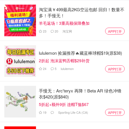
该设施最近一次联邦检查是在 5 月份，检查结果显示场内有
淘宝满￥499最高2KG空运包邮 回归！数量不
多！手慢无！
大约 6,700 只灵长类动物，没有任何问题。
羊毛返场！3重高额保障叠加
在 2022 年的一次审查中，联邦兽医报告称，两只动物因手
23
20
淘宝网
APP打开
指被卡在建筑物中并暴露在恶劣天气中而死亡。他们还发现
笼子不够牢固。检查人员表示，如果问题得不到解决，可能
会受到刑事指控、民事处罚或其他制裁。
lululemon 捡漏推荐🔥藏蓝棒球帽$19(原$38)
2折起 泡沫蓝鸭舌帽$29补货
自那时起，Alpha Genesis 已经历了六次检查，仅报告过一
24
5
lululemon
APP打开
次小问题。
2023 年 1 月，美国农业部表示，该院内部分猴笼的温度超
出了 45 至 85 华氏度（7.2 至 29.5 摄氏度）的要求范围。
手慢无：Arc'teryx 再降！Beta AR 绿色冲锋
衣$420(原$840)
检查发现，一个垃圾箱里的食物发霉，大门上的锋利边缘可
5折起+额外9折 连帽T恤$67
能会割伤动物，院内还有污泥、食物垃圾、使用过的医疗用
品、机械设备和一般建筑垃圾。
19
Sporting Life CA (CA)
APP打开
支持非人类灵长类动物医学研究的人士表示，由于灵长类动