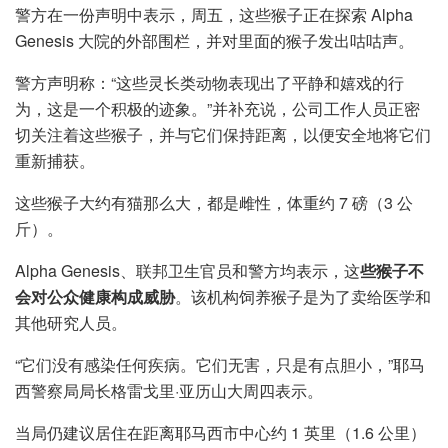
警方在一份声明中表示，周五，这些猴子正在探索 Alpha
Genesis 大院的外部围栏，并对里面的猴子发出咕咕声。
警方声明称：“这些灵长类动物表现出了平静和嬉戏的行
为，这是一个积极的迹象。”并补充说，公司工作人员正密
切关注着这些猴子，并与它们保持距离，以便安全地将它们
重新捕获。
这些猴子大约有猫那么大，都是雌性，体重约 7 磅（3 公
斤）。
Alpha Genesis、联邦卫生官员和警方均表示，这
些猴子不
会对公众健康构成威胁
。该机构饲养猴子是为了卖给医学和
其他研究人员。
“它们没有感染任何疾病。它们无害，只是有点胆小，”耶马
西警察局局长格雷戈里·亚历山大周四表示。
当局仍建议居住在距离耶马西市中心约 1 英里（1.6 公里）