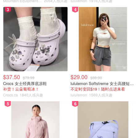
Mountain Equipment Company
2054人感兴趣
lululemon
1916人感兴趣
边。面对来自其他猴子的威胁，它们善于建立政治联盟。但
3
4
看着它们会让人感到痛苦。马埃斯特里皮耶里说，等级较低
的猴子一直生活在恐惧和恐吓之中。
“从某种程度上来说，它们代表了人性中最糟糕的一面，”马
埃斯特里皮耶里说。
来源：
citynews
封面：AP Photo/John Raoux, File
提高警惕！科学家警告：另一种猴病
$37.50
$29.00
$79.99
$88.00
毒可能很快会感染人类！导致内部出
Crocs 女士经典厚底凉鞋
lululemon Softstreme 女士高腰短裤 10cm
血和发热，症状似埃博拉病毒！
补货！云朵葡萄冰！
不定时变回$19！随时点进来看
Crocs.ca
1840人感兴趣
lululemon
1569人感兴趣
麦宝
4033
1
5
6