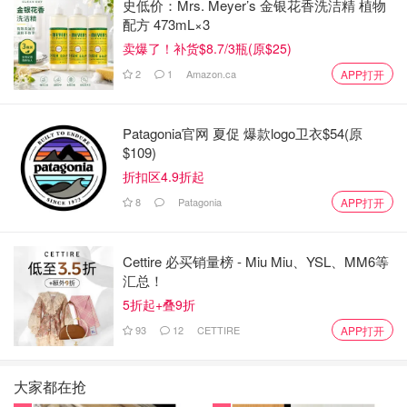
史低价：Mrs. Meyer’s 金银花香洗洁精 植物
配方 473mL×3
卖爆了！补货$8.7/3瓶(原$25)
2
1
Amazon.ca
APP打开
Patagonia官网 夏促 爆款logo卫衣$54(原
$109)
ins@ canada goose
折扣区4.9折起
8
Patagonia
APP打开
海淘君也有见过国内的小伙伴在
官网海淘+转运回国
成功
的，不过首先需要找到一家有加拿大仓库的转运公司，还要
弄清楚各个省之间收取的不同比例的税率。
Cettire 必买销量榜 - Miu Miu、YSL、MM6等
汇总！
如果真的不清楚加拿大海淘流程的同学，可以接着往下翻，
5折起+叠9折
还有很多电商有好价呢！
93
12
CETTIRE
APP打开
SSENSE
大家都在抢
系列：
Expedition Parka