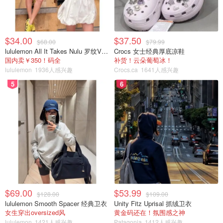
同是加拿大的网站，SSENSE就比较高调，特别是每一年
到了年底，各电商大促血拼季，SSENSE总是最亮眼的那
$34.00
$37.50
一个之一，参加的品牌多款式全，对剁手党很真诚的样子。
$68.00
$79.99
lululemon All It Takes Nulu 罗纹V领短袖T恤
Crocs 女士经典厚底凉鞋
都知道SSENSE大促期间折扣很给力，比如去年Moncler最
国内卖￥350！码全
补货！云朵葡萄冰！
lululemon
1936人感兴趣
Crocs.ca
1641人感兴趣
低都有
5.5折左右
的价格，还有脏脏鞋、Kenzo之类的品牌
5
6
都有好价。今年虽然不知道加鹅会怎么参加大促，但是同样
值得搓着小爪子期待鸭！
除此之外还有其他各种类型的羽绒服，选择还是很多的！
Shopbop
系列：
Expedition Parka
价格
：CA$2,211.98
$69.00
$53.99
$128.00
$109.00
lululemon Smooth Spacer 经典卫衣
Unity Fitz Uprisal 抓绒卫衣
到手方式
：直邮/转运
女生穿出oversized风
黄金码还在！氛围感之神
lululemon
1421人感兴趣
Patagonia
1412人感兴趣