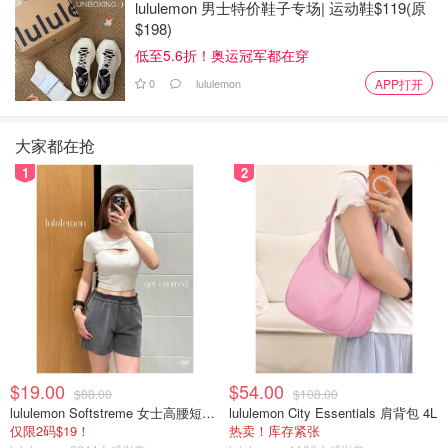
lululemon 男士特价鞋子专场| 运动鞋$119(原
$198)
低至5.6折！奥运冠军都在穿
0
lululemon
APP打开
大家都在抢
1
2
$19.00
$54.00
$88.00
$108.00
lululemon Softstreme 女士高腰短裤 10cm
lululemon City Essentials 肩背包 4L
仅限2码$19！
热卖！库存紧张