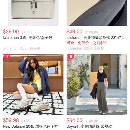
$39.00
$49.00
$48.00
$168.00
lululemon 3.5L 洗漱包/盒子包
lululemon 高腰加绒紧身裤 28"≈71cm 5个口袋
码全！史低价，之前$99
lululemon
855人感兴趣
lululemon
835人感兴趣
7
8
$59.98
$64.00
$155.00
$148.00
New Balance 204L 绿银色休闲鞋
Daydrift 高腰阔腿裤 常规款