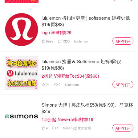
图片来自于@bbc ，版权属于原作者
lululemon 折扣区更新 | softstreme 短裤史低
$19(原$88)
logo 棒球帽$29
999+
1333
lululemon
APP打开
lululemon 捡漏🔥 Softstreme 短裤4降仅
$19(原$88)
2折起 V领罗纹Tee$34(原$68)
24
5
lululemon
APP打开
图片来自于@bbc ，版权属于原作者
Simons 大降 | 麂皮乐福$59(原$190)、马克杯
$2.9
🕯️🕯️🕯️
1.5折起 NewEra棒球帽$19
4
1
Simons加拿大官网
APP打开
来源：bbc 封面：bbc