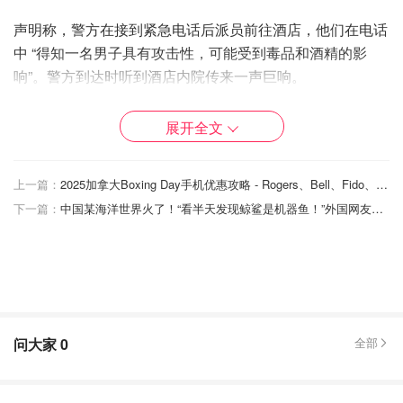
声明称，警方在接到紧急电话后派员前往酒店，他们在电话
中 “得知一名男子具有攻击性，可能受到毒品和酒精的影
响”。警方到达时听到酒店内院传来一声巨响。
展开全文
上一篇：
2025加拿大Boxing Day手机优惠攻略 - Rogers、Bell、Fido、Freedom特价盘点！
下一篇：
中国某海洋世界火了！“看半天发现鲸鲨是机器鱼！”外国网友却一片叫好
问大家
0
全部
图片来自于@bbc ，版权属于原作者