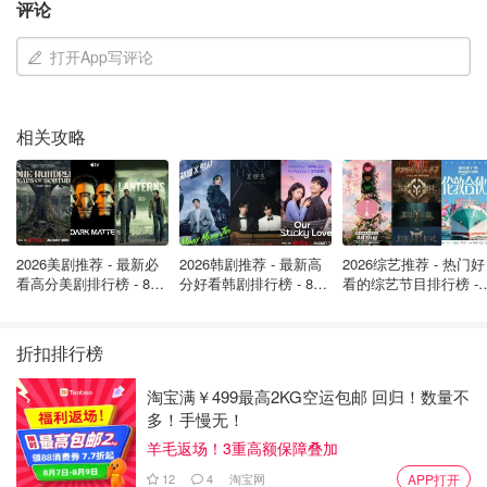
评论
此前，Payne还与粉丝分享了自己与抑郁、焦虑作斗争的经
历，并公开谈论自己的心理健康状况。
打开App写评论
2010年Liam Payne参加英国偶像选秀 (The X Factor)试镜，
并与其他四名成员组成 One Direction出道，成员包括Niall
相关攻略
Horan、Harry Styles、Louis Tomlinson和Zayn Malik。之
后便成为了当时最受欢迎的男子组合之一。
2026美剧推荐 - 最新必
2026韩剧推荐 - 最新高
2026综艺推荐 - 热门好
看高分美剧排行榜 - 8月
分好看韩剧排行榜 - 8月
看的综艺节目排行榜 - 
最新: 《​​足球教练 》第
最新：丁海寅《我的荒
月最新:《​​伦敦合伙人
四季回归！
糖恋爱 》上线❣️
回归啦
折扣排行榜
淘宝满￥499最高2KG空运包邮 回归！数量不
多！手慢无！
羊毛返场！3重高额保障叠加
12
4
淘宝网
APP打开