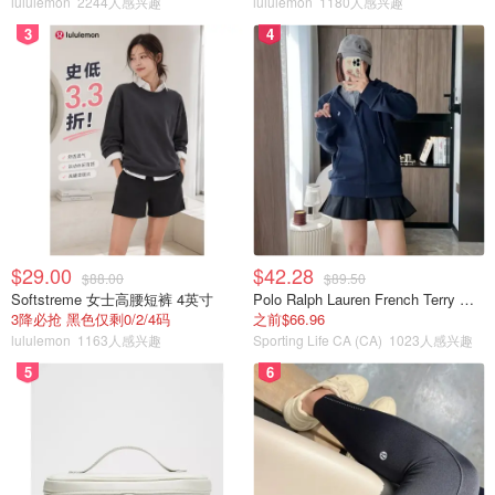
lululemon
2244人感兴趣
lululemon
1180人感兴趣
3
4
$29.00
$42.28
$88.00
$89.50
Softstreme 女士高腰短裤 4英寸
Polo Ralph Lauren French Terry 女童连帽卫衣 7-16码
3降必抢 黑色仅剩0/2/4码
之前$66.96
lululemon
1163人感兴趣
Sporting Life CA (CA)
1023人感兴趣
5
6