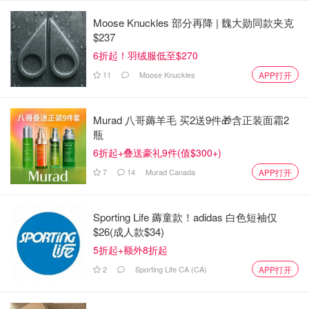
「该长文章来自@省钱君-北美省钱快报，版权归原作者所
Moose Knuckles 部分再降 | 魏大勋同款夹克
有」
$237
6折起！羽绒服低至$270
11
Moose Knuckles
APP打开
Murad 八哥薅羊毛 买2送9件🎁含正装面霜2
瓶
6折起+叠送豪礼9件(值$300+)
7
14
Murad Canada
APP打开
Sporting Life 薅童款！adidas 白色短袖仅
$26(成人款$34)
5折起+额外8折起
2
Sporting Life CA (CA)
APP打开