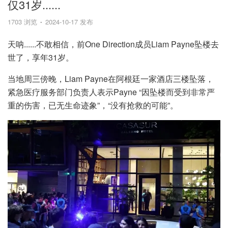
仅31岁......
1703 浏览
2024-10-17 发布
天呐......不敢相信，前One Direction成员Liam Payne坠楼去
世了，享年31岁。
当地周三傍晚，Liam Payne在阿根廷一家酒店三楼坠落，
紧急医疗服务部门负责人表示Payne “因坠楼而受到非常严
重的伤害，已无生命迹象”，“没有抢救的可能”。