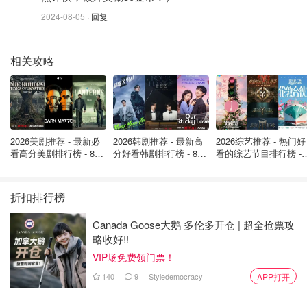
筑公司 Lanescape。我们问他们能否以 55 万元的价格为我
2024-08-05
· 回复
们建造一栋四居室的巷道式住宅。他们回复说，
预算必须是
68 万元
。我们想，这还是比那些待售的独立屋实惠得多。
相关攻略
我们决定在 2023 年继续推进。克莉丝汀和我对建筑并不精
通，但我们还是参与了设计方案的选择。我们告诉他们，我
们想要一个开放式的起居区，有一个宽敞的厨房和一个大
岛，因为我们喜欢烹饪和烘焙。我们还想要四间卧室--楼上
两间，楼下两间--主卧有一个步入式衣橱，另外还有三间带
2026美剧推荐 - 最新必
2026韩剧推荐 - 最新高
2026综艺推荐 - 热门好
看高分美剧排行榜 - 8月
分好看韩剧排行榜 - 8月
看的综艺节目排行榜 - 
淋浴的浴室，但没有浴缸。我们选择了金色、黑色和棕色为
最新: 《​​足球教练 》第
最新：丁海寅《我的荒
月最新:《​​伦敦合伙人
主色调，搭配白色墙壁和硬木地板。
四季回归！
糖恋爱 》上线❣️
回归啦
折扣排行榜
Canada Goose大鹅 多伦多开仓 | 超全抢票攻
略收好!!
VIP场免费领门票！
140
9
Styledemocracy
APP打开