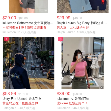
$29.00
$29.99
$88.00
$49.50
lululemon Softstreme 女士高腰短裤 10cm
Ralph Lauren Big Pony 棉质短袖T恤
不定时变回$19！随时点进来看
男大童！L/XL妹子可穿
lululemon
1172人感兴趣
Ralph Lauren
1068人感兴趣
7
8
$53.99
$39.00
$109.00
$58.00
Unity Fitz Uprisal 抓绒卫衣
lululemon 短款圆领T恤
黄金码还在！氛围感之神
比skims版型还好？！
Patagonia
948人感兴趣
lululemon
846人感兴趣