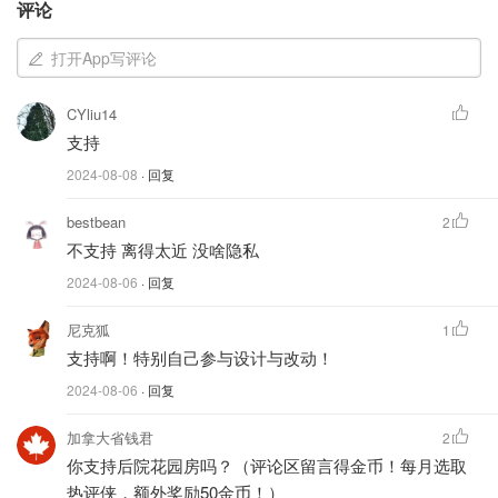
评论
子，但这意味着我们很难见到他们。他们和我们一样对巷道
式住宅的想法感到兴奋，尤其是因为这样他们就能有更多的
打开App写评论
时间和我们以及我们日益壮大的家庭在一起--那时，我们已
经怀上了第二个孩子。
CYliu14
支持
2024-08-08
· 回复
bestbean
2
不支持 离得太近 没啥隐私
2024-08-06
· 回复
尼克狐
1
支持啊！特别自己参与设计与改动！
2024-08-06
· 回复
加拿大省钱君
2
你支持后院花园房吗？（评论区留言得金币！每月选取
于是，克里斯蒂娜和我联系了一家专门设计巷道式住宅的建
热评侠，额外奖励50金币！）