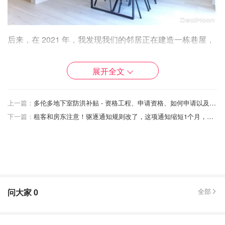
后来，在 2021 年，我发现我们的邻居正在建造一栋巷屋，
他们称其为后院的单身公寓。我感到很受启发，于是开始做
一些研究。克里斯蒂娜和我开始思考，在我父母的后院建造
展开全文
一个巷屋，是否是我们在多伦多生活的唯一方式，同时还能
住在一个独立的家庭住宅里。
上一篇：
多伦多地下室防洪补贴 - 资格工程、申请资格、如何申请以及防洪小贴士！
下一篇：
租客和房东注意！驱逐通知规则改了，这项通知缩短1个月，拖欠租金处理时间更快了！
7月5日起，多伦多可以在后院合法建
造花园套房（garden suites）！能自住
能出租，房子又能升值了！
省钱君
7723
我们询问了我父母对我们住在他们的地皮上并加入他们的抵
问大家
0
全部
押贷款的前景有何看法。有些人可能不喜欢住得离家人这么
近，但对我们来说，这感觉就像锦上添花。他们能想到的唯
一替代方案就是让他们在菲律宾退休，我们住进他们的房