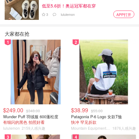
过，我们的第三个孩子将在 11 月出生，所以玩具室很快就
低至5.6折！奥运冠军都在穿
会被改成婴儿室。
3
lululemon
APP打开
感觉我们找到了多伦多住房市场的一个漏洞。不管怎么看，
这对我们来说都是最好的选择。我们的钱花得值，而且花得
大家都在抢
更多。我看到我们的家庭在这所房子里成长，我无法想象我
1
2
们会离开它，至少在孩子们高中毕业之前。我们拥有所需的
一切。
$249.00
$38.99
$348.00
$55.00
Wunder Puff 羽绒服 600蓬松度
Patagonia P-6 Logo 女款T恤
有细闪的黑色 拍照好看
快冲 罕见折款
lululemon
2159人感兴趣
Mountain Equipment Company
1876人感兴趣
3
4