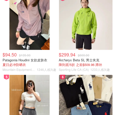
$94.50
$299.94
$135.00
$600.00
Patagonia Houdini 女款皮肤衣
Arc'teryx Beta SL 男士夹克
夏日必冲防晒衣
降到底!5折 之前$509.96 蹲补
Mountain Equipment Company
1246人感兴趣
Sporting Life CA (CA)
1233人感兴趣
5
6