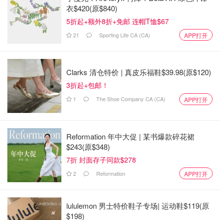
近，在我们熟悉的社区里，靠近高速公路、公交线路、地铁
衣$420(原$840)
线路、购物中心、餐馆和好学校。
5折起+额外8折+免邮 连帽T恤$67
21
Sporting Life CA (CA)
APP打开
Clarks 清仓特价 | 真皮乐福鞋$39.98(原$120)
3折起+包邮！
1
The Shoe Company CA (CA)
APP打开
Reformation 年中大促 | 某书爆款碎花裙
$243(原$348)
7折 封面存子同款$278
2
Reformation
APP打开
最主要的好处是，我们的室内外空间都很大。我们有充足的
空间做饭，有安全的后院供孩子们跑来跑去，有足够长的前
lululemon 男士特价鞋子专场| 运动鞋$119(原
院停放家庭用车，甚至还有一整间专门放玩具的房间。不
$198)