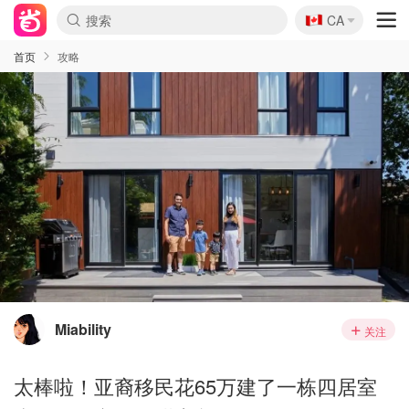
🇨🇦
CA
首页
攻略
Miability
关注
太棒啦！亚裔移民花65万建了一栋四居室