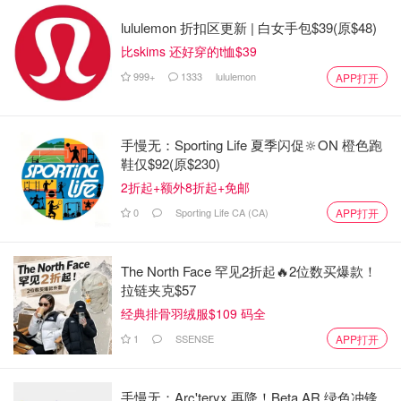
lululemon 折扣区更新 | 白女手包$39(原$48)
比skims 还好穿的t恤$39
999+
1333
lululemon
APP打开
建筑工程于八月开工。我们每周都会去看看，看看我们的愿
手慢无：Sporting Life 夏季闪促🔆ON 橙色跑
景在稳步实现。所有工程在短短九个月内完成，最终产品超
鞋仅$92(原$230)
出了我们最狂野的梦想：在东约克区建造了一座占地 1700
2折起+额外8折起+免邮
平方英尺、拥有四间卧室的定制家庭住宅。最终，
我们花费
0
Sporting Life CA (CA)
APP打开
了大约 65 万元，比预算少了 3 万元
。我们用多余的钱为家
里买了一辆越野车，甚至还剩下一些现金来美化院子。
The North Face 罕见2折起🔥2位数买爆款！
拉链夹克$57
今年 5 月，我们搬进了新家，从那时起，我就一直为自己捏
经典排骨羽绒服$109 码全
把汗。当我们的朋友来访时，他们都不敢相信我们能买得起
这样的房子，而不需要砸锅卖铁。同时，与我们在地下室的
1
SSENSE
APP打开
日子相比，孩子们觉得他们生活得很充实--他们被高高的白
墙迷住了。克里斯蒂娜和我也很喜欢这里：我们离家人很
手慢无：Arc'teryx 再降！Beta AR 绿色冲锋