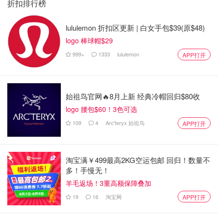
折扣排行榜
September 25, 2024
lululemon 折扣区更新 | 白女手包$39(原$48)
October 29, 2024
logo 棒球帽$29
November 27, 2024
999+
1333
lululemon
APP打开
December 20, 2024
查询 “OAS 支付系统 ”的步骤
始祖鸟官网🔥8月上新 经典冷帽回归$80收
logo 腰包$60！3色可选
为确保你如期收到养老金（OAS），你可以按照以下步骤查
看你的付款状态：
109
4
Arc'teryx 始祖鸟
APP打开
通过 “我的加拿大服务账户 ”在线查询
淘宝满￥499最高2KG空运包邮 回归！数量不
访问 CRA 网站，使用你的用户名和密码登录你的 My
多！手慢无！
Service Canada Account（我的加拿大服务账户）。
羊毛返场！3重高额保障叠加
登录后，进入 “福利”（Benefits）部分，选择 “老年保
19
16
淘宝网
APP打开
障”（Old Age Security），查看你的付款状态和详情。