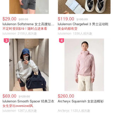
$29.00
$119.00
$88.00
$198.00
lululemon Softstreme 女士高腰短裤 10cm
lululemon Chargefeel 3 男士运动鞋
不定时变回$19！随时点进来看
黄金码都有货
lululemon
2159人感兴趣
lululemon
1336人感兴趣
3
4
$69.00
$260.00
$128.00
lululemon Smooth Spacer 经典卫衣
Arc'teryx Squamish 女款连帽衫
女生穿出oversized风
lululemon
1267人感兴趣
Arc'teryx
1120人感兴趣