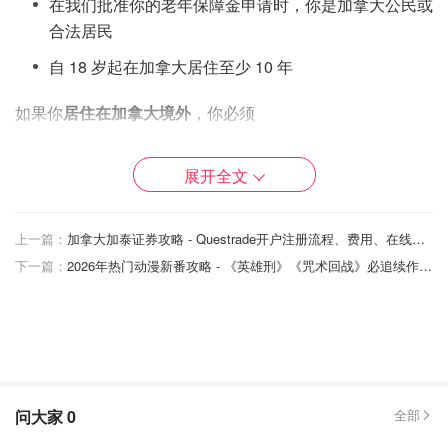
在我们批准你的老年保障金申请时，你是加拿大公民或
合法居民
自 18 岁起在加拿大居住至少 10 年
如果你
居住在加拿大境外
，你必须
年满 65 岁或以上
展开全文
在离开加拿大前一天是加拿大公民或加拿大合法居民
自 18 岁起在加拿大居住至少 20 年
上一篇：
加拿大加泰证券攻略 - Questrade开户注册流程、费用、在线交易方法，中文客服电话！
下一篇：
2026年热门动漫新番攻略 - 《英雄刑》《咒术回战》必追续作、新作盘点，黑马预测！
养老金计算方法
最高支付额和收入门槛
老年保障 (OAS) 养老金金额 - 2024 年 7 月至 9 月，请查看
以下表格：
问大家
0
全部