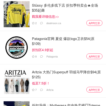
查看你最近的付款记录，以确认付款是否按时发放。该
Stüssy 多伦多线下店 折扣季特卖会🔥全场
部分还将显示即将到来的付款日期。
$35起薅
戳我看详细信息>>
来源：
加拿大政府官网
2
dealmoon.ca
APP打开
加拿大老人金申请攻略｜享受退休生
活的好帮手！
Patagonia官网 夏促 爆款logo卫衣$54(原
$109)
折扣区4.9折起
Lilyliangca
2.7w
1
8
Patagonia
APP打开
加拿大养老金新规定 - OAS、CPP和
RRSP退休金计划、申请、计算方法
Aritzia 大热门Superpuff 羽绒马甲降价$94(原
$125)
低至7.5折！
名字加载中
20.4w
3
7
Aritzia
APP打开
折扣升级：Mytheresa 年中热卖榜💥Toteme