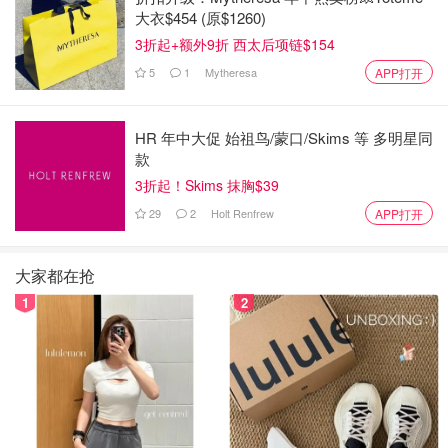
大衣$454 (原$1260)
3折起+额外9折 西太后项链$154
5
1
Mytheresa
APP打开
HR 年中大促 始祖鸟/蒙口/Skims 等 多明星同
款
3折起！Skims 抹胸$39
29
2
Holt Renfrew
APP打开
大家都在抢
1
2