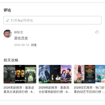
评论
打开App写评论
了解有关老年保障金 (OAS) 支付金额的更多信息。
林耿玄
居住历史
老年保障养老金在一月、四月、七月和十月进行审核，以反
2025-06-19
· 回复
映根据消费者物价指数衡量的生活费用的增长情况。如果生
活费用下降，你的月付款额也不会减少。
相关攻略
2024年养老金支付时间表
2024 年的养老金（OAS）计划在全年的特定日期发放。这
些款项对老年人至关重要，可为他们提供经济支持，帮助他
们支付生活费用。以下是 2024 年的养老金支付时间表：
2026美剧推荐 - 最新必
2026韩剧推荐 - 最新高
2026综艺推荐 - 热门好
看高分美剧排行榜 - 8月
分好看韩剧排行榜 - 8月
看的综艺节目排行榜 - 
July 29, 2024
最新: 《​​足球教练 》第
最新：丁海寅《我的荒
月最新:《​​伦敦合伙人
四季回归！
糖恋爱 》上线❣️
回归啦
August 28, 2024