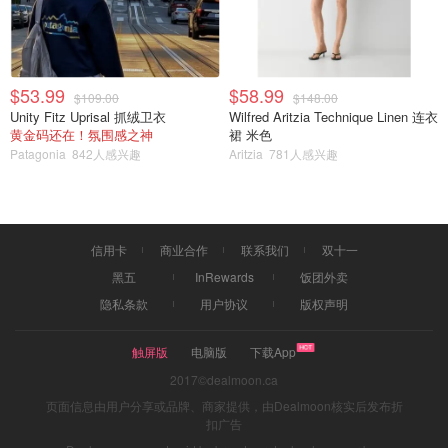
$53.99
$58.99
$109.00
$148.00
Unity Fitz Uprisal 抓绒卫衣
Wilfred Aritzia Technique Linen 连衣
黄金码还在！氛围感之神
裙 米色
Patagonia
842人感兴趣
Aritzia
781人感兴趣
信用卡
商业合作
联系我们
双十一
黑五
InRewards
饭团外卖
隐私条款
用户协议
版权声明
触屏版
电脑版
下载App
2017©dealmoon.ca
页面信息由用户分享或品牌、商家提供，由Dealmoon核实后发布折
扣广告