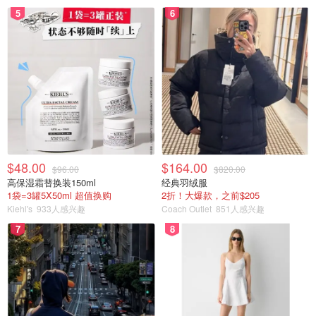
5
6
$48.00
$164.00
$96.00
$820.00
高保湿霜替换装150ml
经典羽绒服
1袋=3罐5X50ml 超值换购
2折！大爆款，之前$205
Kiehl's
933人感兴趣
Coach Outlet
851人感兴趣
7
8