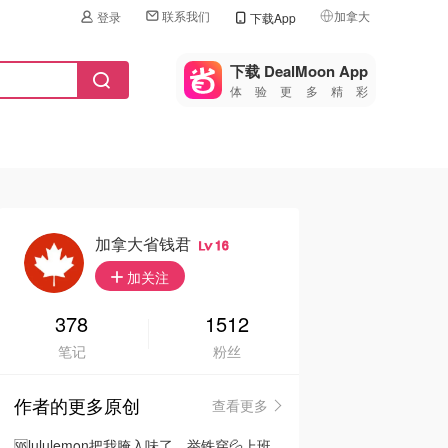
联系我们
加拿大
登录
下载App
🇺🇸
美国
下载 DealMoon App
体验更多精彩
🇨🇳
中国
🇨🇦
加拿大
🇬🇧
英国
🇩🇪
德国
加拿大省钱君
16
🇫🇷
加关注
法国
🇮🇹
378
1512
意大利
笔记
粉丝
🇦🇺
澳洲
作者的更多原创
查看更多
🇳🇿
新西兰
🆘lululemon把我腌入味了…举铁穿💦上班