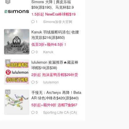
Simons 大降 | 麂皮乐福
$59(原$190)、马克杯$2.9
1.5折起 NewEra棒球帽$19
1
Simons加拿大官网
Kanuk 羽绒服断码清仓| 收腰
泡芙款$216(原$850)
低至3折+额外8.5折！
0
Kanuk
lululemon 捡漏推荐🔥藏蓝棒
球帽$19(原$38)
2折起 泡沫蓝鸭舌帽$29补货
5
lululemon
手慢无：Arc'teryx 再降！Beta
AR 绿色冲锋衣$420(原$840)
5折起+额外9折 连帽T恤$67
0
Sporting Life CA (CA)