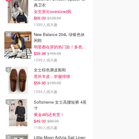
典卫衣
女生穿出oversized风
$69.00
$128.00
1399人感兴趣
New Balance 204L 绿银色休
闲鞋
明星都在穿的热门款！多色可选 3.8折
$59.98
$155.00
1299人感兴趣
女士棕色麂皮船鞋
里外羊皮，舒服得很
$59.95
$190.00
1294人感兴趣
Softstreme 女士高腰短裤 4英
寸
黄金4码还有货！
$49.00
$88.00
1190人感兴趣
Little Moon Aritzia Sail Linen