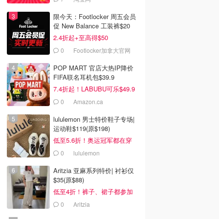
限今天：Footlocker 周五会员
促 New Balance 工装裤$20
2.4折起+至高得$50
0
Footlocker加拿大官网
POP MART 官店大热IP降价
FIFA联名耳机包$39.9
7.4折起！LABUBU可乐$49.9
0
Amazon.ca
lululemon 男士特价鞋子专场|
运动鞋$119(原$198)
低至5.6折！奥运冠军都在穿
0
lululemon
Aritzia 亚麻系列特价| 衬衫仅
$35(原$88)
低至4折！裤子、裙子都参加
0
Aritzia