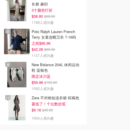
长裤 麻织
3个颜色打折
$58.80
$98.00
1188人感兴趣
Polo Ralph Lauren French
Terry 女童连帽卫衣 7-16码
之前$66.96
$42.28
$89.50
1137人感兴趣
New Balance 204L 休闲运动
鞋 蓝银色
限定冰川蓝
$59.98
$155.00
1062人感兴趣
Zara 不对称短连衣裙 棕褐色
蕞低了！个位数抄底
$9.18
$45.90
1004人感兴趣