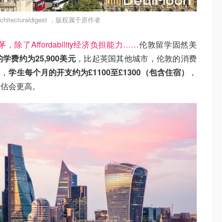
itecturaldigest ，版权属于原作者
Affordability经济负担能力……
伦敦留学固然美
学费约为25,900美元
，比起英国其他城市，伦敦的消费
议，
学生每个月的开支约为£1100至£1300（包含住宿）
，
预估会更高。