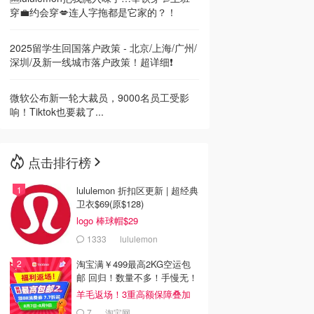
穿💼约会穿💋连人字拖都是它家的？！
2025留学生回国落户政策 - 北京/上海/广州/
深圳/及新一线城市落户政策！超详细❗
微软公布新一轮大裁员，9000名员工受影
响！Tiktok也要裁了...
点击排行榜
lululemon 折扣区更新 | 超经典
卫衣$69(原$128)
logo 棒球帽$29
1333
lululemon
淘宝满￥499最高2KG空运包
邮 回归！数量不多！手慢无！
羊毛返场！3重高额保障叠加
7
淘宝网