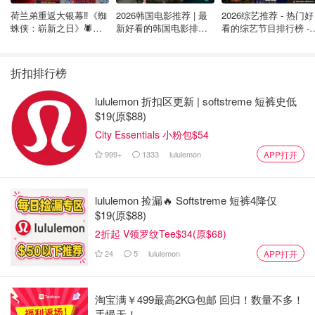
什么，因此邀请CBC在他付费期间进行观察。
荷兰弟重返大银幕‼️《蜘
2026韩国电影推荐 | 最
2026综艺推荐 - 热门好
蛛侠：崭新之日》🕷️北
新好看的韩国电影排行
看的综艺节目排行榜 - 
Chen将钱转给一名自称在上海的人后，收到了一个在线表
美热映中❣️阵容豪华✨🤩
榜，必看盘点！8月最
月最新:《​​披荆斩棘
新！(持续更新）
2026》回归啦
格链接，他在表格中输入了自己的美国签证账户信息，实际
折扣排行榜
上是在允许别人替他行事。
lululemon 折扣区更新 | softstreme 短裤史低
$19(原$88)
City Essentials 小粉包$54
999+
1333
lululemon
APP打开
lululemon 捡漏🔥 Softstreme 短裤4降仅
$19(原$88)
2折起 V领罗纹Tee$34(原$68)
24
5
lululemon
APP打开
图片来自@Paul Poirier/CBC，版权属原作者
淘宝满￥499最高2KG包邮 回归！数量不多！
广告商告诉Chen，立即预约比较困难，但表示几个月内应
手慢无！