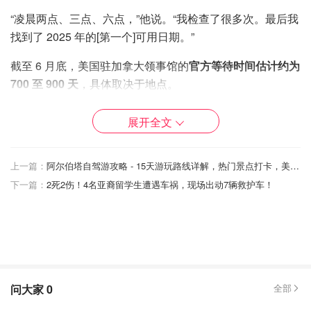
“凌晨两点、三点、六点，”他说。“我检查了很多次。最后我
找到了 2025 年的[第一个]可用日期。”
截至 6 月底，美国驻加拿大领事馆的
官方等待时间估计约为
700 至 900 天
，具体取决于地点。
非法产业兴起
展开全文
许多加拿大国际学生、临时外国工人或永久居民需要签证才
能进入美国，原因包括旅游、商业交易、参加会议或医疗。
上一篇：
阿尔伯塔自驾游攻略 - 15天游玩路线详解，热门景点打卡，美食和住宿推荐
下一篇：
2死2伤！4名亚裔留学生遭遇车祸，现场出动7辆救护车！
Chen说，他想去美国旅游，但有了签证，他也可以更便
宜、更方便地往返于北美和北京附近的家之间。
在等待预约的过程中，Chen看到一个中文买卖网站上的广
告，声称几天内就能找到更早的预约时间。
在 Instagram 和 Facebook 等网站上很容易就找到了类似的
问大家
0
全部
英文广告。