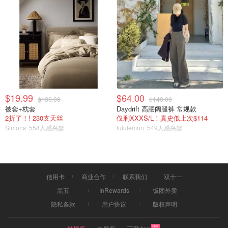
而且将继续蔓延。
他说：“随着事物数字化程度的提高，这些问题只会变得更
加严重。”
在翻译的帮助下，CBC通过在线消息平台联系上了这名中
国广告客户。广告客户解释说，他们从 2007 年就开始做这
项业务，
今年在加拿大已经预约了“几千人”
，但拒绝回答有
$19.99
$64.00
关业务如何运作的任何其他问题。
$130.00
$148.00
被套+枕套
Daydrift 高腰阔腿裤 常规款
2折了！! 230支天丝
仅剩XXXS/L！真史低上次$114
至于Chen，他对那些他花钱雇来争取提前预约机会的人了
Simons
558人感兴趣
lululemon
549人感兴趣
解不多，只知道他们的“服务”对他不起作用。
最终，他得到了一位朋友的帮助，这位朋友在 7 月份发现美
国驻多伦多领事馆有空位，并迅速帮助他重新预订。
信用卡
商业合作
联系我们
双十一
Chen必须前往多伦多参加预约，但他已从所使用的服务中
黑五
InRewards
饭团外卖
收回了费用。
隐私条款
用户协议
版权声明
他很高兴美国国务院意识到了这个问题并试图保护人们免受