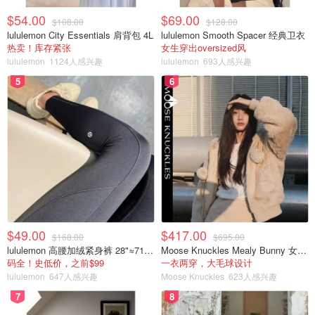
哈基莫夫的团队建议政府机构可以按日“分批”接受预订，在
$54.00
$69.00
$108.00
$128.00
当天报名的人员中随机分配名额，而不是按照先到先得的原
lululemon City Essentials 肩背包 4L
lululemon Smooth Spacer 经典卫衣
则。
热卖！库存紧张
女生穿出oversized风
lululemon
1124人感兴趣
lululemon
693人感兴趣
Hakimov说：“速度快并没有什么优势，这意味着从技术上
5
6
讲，人类可以与机器人竞争。”
该团队还建议将任何取消的预约添加到第二天随机分配的时
段中，以防止黄牛党将客户塞入新开放的位置。
“问题只会越来越严重”
Power称，美国国务院表示，
不相信其签证预订系统遭到此
类机器人入侵
，并将继续采取安全措施。
$49.00
$417.00
$168.00
$695.00
lululemon 高腰加绒紧身裤 28"≈71cm 5个口袋
Moose Knuckles Mealy Bunny 女士双面穿连帽外套
她说：“我们正在尽一切努力防止人们以这种方式受骗，但
码全！史低价，之前$99
一衣两穿，大毛球设计
我们也需要申请人保护自己。”
lululemon
647人感兴趣
Moose Knuckles
623人感兴趣
7
8
但Hakimov表示，他认为这个问题的根源在于财富不平等，