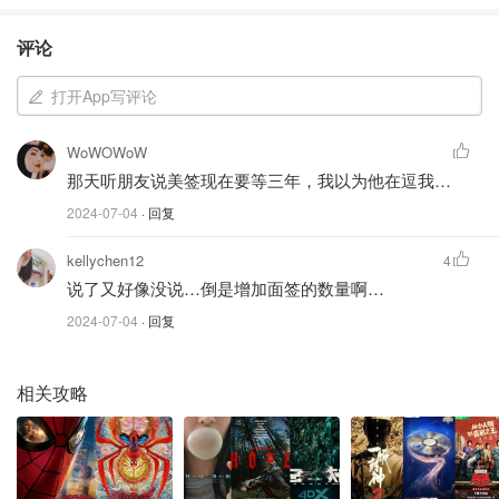
评论
打开App写评论
WoWOWoW
那天听朋友说美签现在要等三年，我以为他在逗我…
2024-07-04
· 回复
kellychen12
4
说了又好像没说…倒是增加面签的数量啊…
2024-07-04
· 回复
Chen联系了这家广告商，
了解到费用为 300 加元
，但他也
相关攻略
看到学校里其他留学生的评论，他们声称已经成功使用了这
项服务。
但Chen觉得“有必要弄清楚”如果他付费使用这项服务会发生