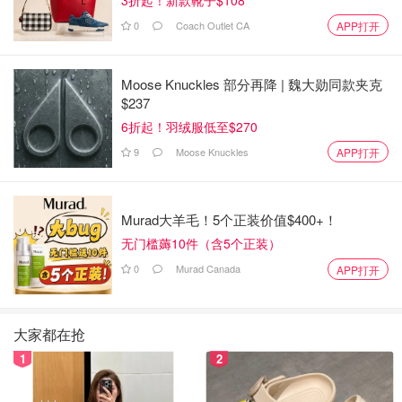
0
Coach Outlet CA
APP打开
与此同时，该部门一直在开展一个项目，为等待时间最长的
人提供更多的预约，Power说，并称这是她所在职位的“首
要任务”。
Moose Knuckles 部分再降 | 魏大勋同款夹克
$237
黑市签证预约行业
6折起！羽绒服低至$270
9
Moose Knuckles
APP打开
这些都是柏林社会科学中心 WZB 经济学家所研究的全球蓬
勃发展的产业的一部分。
2014 年，德国外交部联系了该研究小组，了解到黄牛在贝
Murad大羊毛！5个正装价值$400+！
鲁特收取费用以加快预约速度，而许多因内战而流离失所的
无门槛薅10件（含5个正装）
叙利亚难民都在贝鲁特寻求签证。
0
Murad Canada
APP打开
研究团队成员、瑞士洛桑大学经济学副教授Rustamdjan
Hakimov表示：“每当这些公共服务的需求过大时，黄牛就
大家都在抢
会想方设法赚取利润。”
1
2
Hakimov称，Chen的经历与他研究过的一种“黄牛”类似，他