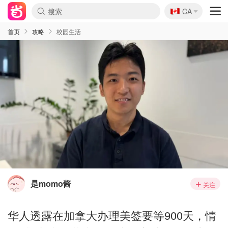
🇨🇦
CA
首页
攻略
校园生活
是momo酱
关注
华人透露在加拿大办理美签要等900天，情