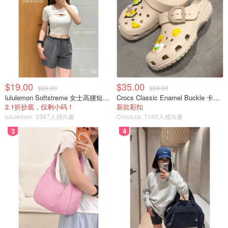
们愿意收取一定费用，为乘客重新预订机票。
他说：“他们只是监控任何即将取消的航班，或者提前腾出
额外航班时刻，然后他们会第一个得到这些航班时刻。”
Hakimov采访了柏林的一些黄牛党，他们表示自己也使用了
这种技巧。
$19.00
$35.00
$88.00
$69.99
极端方法
lululemon Softstreme 女士高腰短裤 10cm
Crocs Classic Enamel Buckle 卡骆驰布扣便鞋
2.1折抄底，仅剩小码！
新款彩扣
lululemon
2397人感兴趣
Crocs.ca
1160人感兴趣
Hakimov表示，还有另一种更为极端的黄牛党行为：“机器
人”或计算机程序使用假名抢占所有可用的预约，然后黄牛
3
4
党会取消一些预约，并重新与真人预约。
他说，这种黄牛党的明显特征就是大量预约不出现的情
况。
“这意味着黄牛党已经走了很远，”他说。“他们把所有可以买
到的东西都订了，而且他们不在乎卖不卖。”