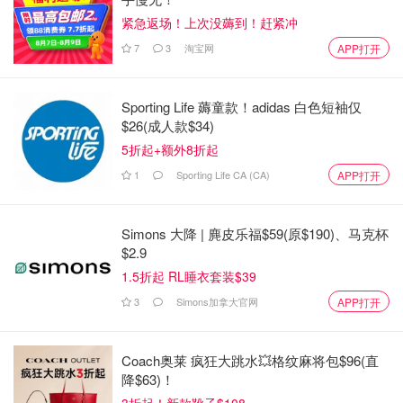
该可以。
紧急返场！上次没薅到！赶紧冲
7
3
淘宝网
APP打开
去年，美国驻加拿大大使馆和领事馆开始听到类似Chen的
故事，并
警告人们不要交出他们的账户信息
。
Sporting Life 薅童款！adidas 白色短袖仅
美国国务院驻渥太华领事事务公使衔参赞Elizabeth Power
$26(成人款$34)
表示：“实际情况是，申请人移交了自己账户的访问权限，
5折起+额外8折起
但骗子却不采取任何行动。”
1
Sporting Life CA (CA)
APP打开
Power称，她的办公室已经
收到签证申请人丢失金钱和失去
账户控制权的报告
。
Simons 大降 | 麂皮乐福$59(原$190)、马克杯
$2.9
“我们通常会在这时候听说这种情况，当申请人意识到他们
1.5折起 RL睡衣套装$39
不再有权访问自己的帐户时，骗子已经更改了密码，因此他
3
Simons加拿大官网
APP打开
们陷入了困境。”
Power 表示，据她所在的机构所知，诈骗者并没有试图重新
Coach奥莱 疯狂大跳水💥格纹麻将包$96(直
预约申请人的更早时间。但她表示，很难区分合法所有者的
降$63)！
账户和控制权被第三方掌握的账户。
3折起！新款靴子$108