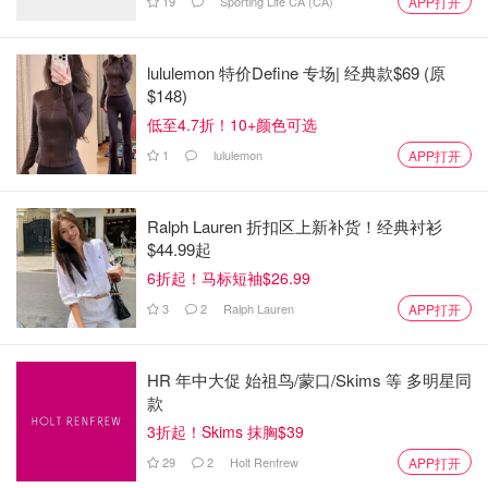
19
Sporting Life CA (CA)
APP打开
李小龙在 1971 年与皮埃尔-贝尔通的访谈中解释说，武术是
想要学会通过一些动作来表达自己 的人的一种手段，是“以
lululemon 特价Define 专场| 经典款$69 (原
$148)
战斗的形式，表达人体的艺术”。
低至4.7折！10+颜色可选
几乎没有亚裔代表的时代
1
lululemon
APP打开
在大草原上成长为一名广东籍和泰国籍加拿大华裔是一件很
奇怪的事情，尤其是在 20 世纪 90 年代和 21 世纪初。
Ralph Lauren 折扣区上新补货！经典衬衫
$44.99起
电影中没有像现在这样的亚裔加拿大人：没有刘思牧扮演的
6折起！马标短袖$26.99
Shang-Chi，也没有《星球大战》中的保罗-李（Paul Sun-
3
2
Ralph Lauren
APP打开
Hyung Lee）。
没有亚裔演员出演的节目像《Beef 》一样获得艾美奖，也
HR 年中大促 始祖鸟/蒙口/Skims 等 多明星同
没有电影像《Everything Everywhere All At Once》一样获
款
得奥斯卡奖。
3折起！Skims 抹胸$39
29
2
Holt Renfrew
APP打开
在音乐方面，没有 Thuy 或 Blackpink 这样的亚洲艺术家参