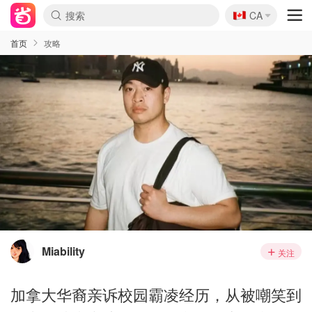
🇨🇦
CA
首页
攻略
Miability
关注
加拿大华裔亲诉校园霸凌经历，从被嘲笑到