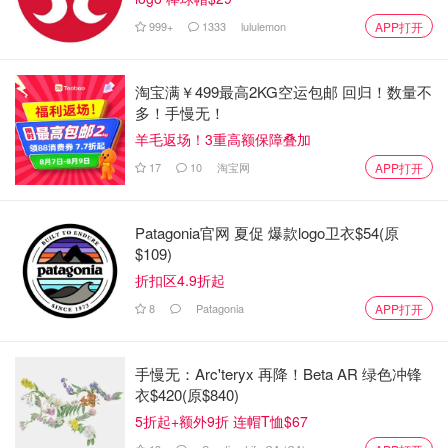
999+
1333
lululemon
APP打开
淘宝满￥499最高2KG空运包邮 回归！数量不
多！手慢无！
羊毛返场！3重高额保障叠加
17
10
淘宝网
APP打开
Patagonia官网 夏促 爆款logo卫衣$54(原
$109)
折扣区4.9折起
8
Patagonia
APP打开
我不是一个体力充沛的孩子。与其说我是个运动员，不如说
手慢无：Arc'teryx 再降！Beta AR 绿色冲锋
我是个游戏玩家。体育课上，我通常是最后一个被选中的。
衣$420(原$840)
但功夫不仅仅是身体上的自卫。它是文化上的自卫。有了功
5折起+额外9折 连帽T恤$67
夫，动作就是语言。我可以通过动作表达情感。