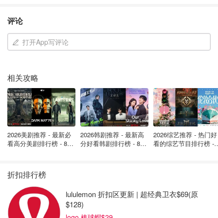
评论
打开App写评论
相关攻略
2026美剧推荐 - 最新必
2026韩剧推荐 - 最新高
2026综艺推荐 - 热门好
整个小学期间，我都是年级里唯一的中国孩子。在功夫学校
看高分美剧排行榜 - 8月
分好看韩剧排行榜 - 8月
看的综艺节目排行榜 - 
和中文学校，其他孩子都长得像我，我觉得自己更正常了。
最新: 《​​足球教练 》第
最新：丁海寅《我的荒
月最新:《​​伦敦合伙人
四季回归！
糖恋爱 》上线❣️
回归啦
不过，我在中文学校还是很吃力。我几乎不识字。在小学，
折扣排行榜
我是个隐形人。在中文学校，我是个文盲。
lululemon 折扣区更新 | 超经典卫衣$69(原
但在功夫学校，亨利师父给了我其他地方找不到的东西。
$128)
logo 棒球帽$29