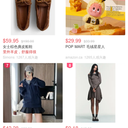
我现在才意识到，我妈妈甚至没有让我和弟弟学功夫来防
身，甚至也不是为了锻炼身体。我的父母是学者。他们讨厌
发现我在校长办公室里有更多的瘀伤或黑眼圈。
$59.95
$29.99
我妈妈希望我们学功夫，上中文学校，吃点心，跟亨利师傅
$190.00
$33.99
女士棕色麂皮船鞋
POP MART 毛绒星星人
在一起，因为这是我们在文化上与自己建立联系的唯一途
里外羊皮，舒服得很
径，尤其是在 20 世纪 90 年代的草原小镇。
Simons
1267人感兴趣
amazon.ca
1265人感兴趣
7
8
$42.28
$9.18