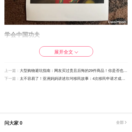
学会中国功夫
我上小学时，妈妈就让我去学功夫。我还没学会踢球，就已
展开全文
经学会了踢腿。
我学的那套功夫叫 "白兴拳"。这套功夫源于 19 世纪中国南
上一篇：
大型购物避坑指南：网友买过贵且后悔的29件商品！你是否也买这些“废物”？
方的蔡李佛拳系。
下一篇：
太不容易了！亚洲妈妈讲述坎坷移民故事：4次移民申请才成功于家人团聚！
我的师傅（老师）是 Henry Suen，他是来自香港的白行蔡
李佛第四代宗师。他还经营着当时里贾纳仅有的一家点心
店--Hot Wok。
每周二，妈妈都会送我和弟弟去当地的军团学功夫；每周
六，父母会在吃完点心后开车送我们去中文学校。周二是一
问大家
0
全部
周中最美好的一天。周六是最糟糕的一天（除了点心）。