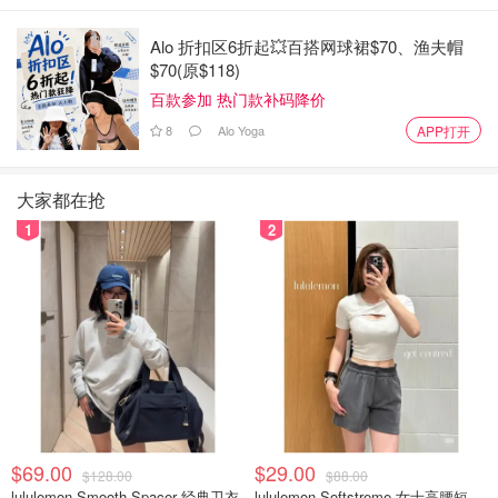
加 Coachella 音乐节，也没有 BTS 或 NewJeans 出现在
Spotify 的播放列表上。
Alo 折扣区6折起💥百搭网球裙$70、渔夫帽
$70(原$118)
百款参加 热门款补码降价
8
Alo Yoga
APP打开
大家都在抢
1
2
亨利师傅教导第一代和第二代中国孩子要为自己的身份感到
$69.00
$29.00
$128.00
$88.00
自豪。
lululemon Smooth Spacer 经典卫衣
lululemon Softstreme 女士高腰短裤 10cm