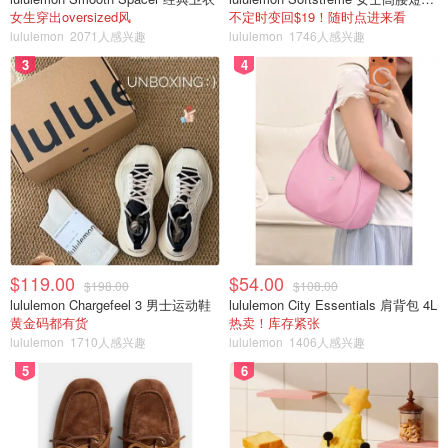
女生穿出oversized风
不定时变回$19！随时点进来看
他有一句名言，比如“第一件事：不要受伤”，并教导如何边
lululemon
2071人感兴趣
lululemon
1746人感兴趣
打边休息。
3
4
我现在意识到，这些不仅仅是关于功夫的课程。它们是关于
坚持不懈和保护我们自己文化的课程。
$119.00
$54.00
$198.00
$108.00
lululemon Chargefeel 3 男士运动鞋
lululemon City Essentials 肩背包 4L
黄金码都有货
热卖！库存紧张
lululemon
1710人感兴趣
lululemon
1406人感兴趣
5
6