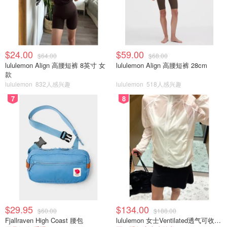
缺点：
不支持自拍定时器、三脚架插口或双重曝光
照片比宝丽来相机小
$24.00
$59.00
$64.00
$68.00
lululemon Align 高腰短裤 8英寸 女
lululemon Align 高腰短裤 28cm
不易找到 CR2 电池
款
lululemon
832人感兴趣
lululemon
518人感兴趣
价格：
$159.99
7
8
Lomography Lomo'Instant Automat Glass
$29.95
$134.00
$60.00
$188.00
Fjallraven High Coast 腰包
lululemon 女士Ventilated透气可收纳跑步夹克