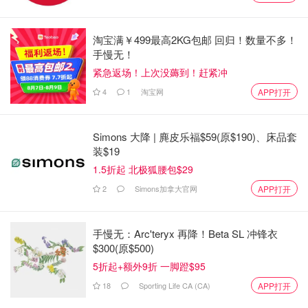
淘宝满￥499最高2KG包邮 回归！数量不多！
手慢无！
紧急返场！上次没薅到！赶紧冲
4
1
淘宝网
APP打开
富士 Instax Mini 12 是尝试即时摄影最简单、最经济实惠的
方式。这款全塑料相机提供简单的一键式操作，比需要根据
不同光线调整镜头的旧款相机更胜一筹。Instax Mini 胶卷可
Simons 大降 | 麂皮乐福$59(原$190)、床品套
装$19
在网上和实体店购买，非常方便，同时还有彩色和黑白两种
1.5折起 北极狐腰包$29
选择，为艺术创作提供了无限可能。
2
Simons加拿大官网
APP打开
适用人群
如果你只想拥有一台即拍即有的相机，Instax Mini 12 就是
手慢无：Arc'teryx 再降！Beta SL 冲锋衣
你的不二之选。青少年和大学年龄段的孩子们应该会喜欢
$300(原$500)
它，因为它可以捕捉美好的回忆，而且不会留下数码痕迹。
5折起+额外9折 一脚蹬$95
对于那些想用它来装满实体相册或装饰冰箱的家庭摄影师来
18
Sporting Life CA (CA)
APP打开
说，它一定会大受欢迎。