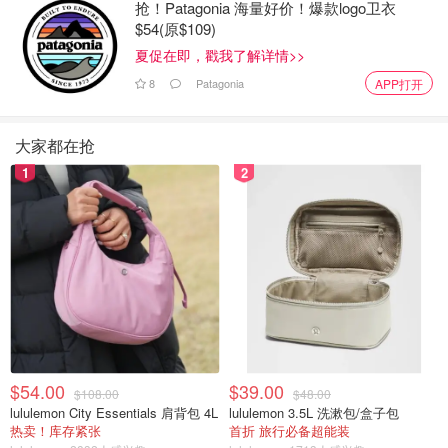
抢！Patagonia 海量好价！爆款logo卫衣
Fujifilm Instax Square SQ1
$54(原$109)
夏促在即，戳我了解详情>>
8
Patagonia
APP打开
大家都在抢
1
2
千禧一代和 X 世代的老一代人是伴随着方形即拍即印照片
成长起来的--80 和 90 年代的宝丽来 600 相机随处可见。富
士公司的 Instax Square 格式重新点燃了人们对正方形的怀
$54.00
$39.00
$108.00
$48.00
念，而 SQ1 是使用这种格式的最便捷方式。该机型提供一
lululemon City Essentials 肩背包 4L
lululemon 3.5L 洗漱包/盒子包
键式操作，可拍摄彩色或黑白胶片，每张照片的成本低于现
热卖！库存紧张
首折 旅行必备超能装