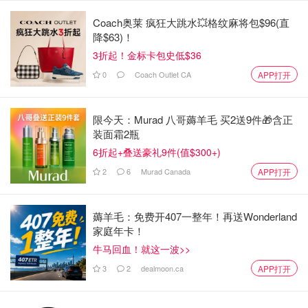
产品优缺点：
Coach奥莱 疯狂大跳水💥格纹麻将包$96(直
降$63)！
优点：
3折起！金标卡包史低$36
0
Coach Outlet CA
APP打开
改进的一键式操作
支持自拍镜和近距离对焦
限今天：Murad 八哥薅羊毛 买2送9件🎁含正
可使用黑白或彩色 Instax Mini 胶卷
装面霜2瓶
6折起+叠送豪礼9件(值$300+)
AA 电池供电
2
6
Murad Canada
APP打开
经济实惠
缺点：
薅羊毛：免费开407一整年！再送Wonderland
家庭年卡！
省略三脚架插口
牛马回血！就这一波>>
无双重曝光或其他艺术功能
3
2
dealmoon.ca
APP打开
价格：
$99.98