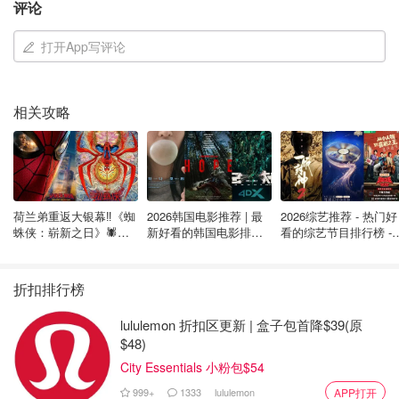
评论
运动模式可定格移动的拍摄对象
三个对焦区
打开App写评论
缺点：
相关攻略
不支持相机内充电
没有自拍镜
暗淡的塑料光学镜片需要在室内使用闪光灯
荷兰弟重返大银幕‼️《蜘
2026韩国电影推荐 | 最
2026综艺推荐 - 热门好
价格：
$199.95
蛛侠：崭新之日》🕷️北
新好看的韩国电影排行
看的综艺节目排行榜 - 
美热映中❣️阵容豪华✨🤩
榜，必看盘点！8月最
月最新:《​​披荆斩棘
新！(持续更新）
2026》回归啦
Fujifilm Instax Mini 12
折扣排行榜
lululemon 折扣区更新 | 盒子包首降$39(原
$48)
City Essentials 小粉包$54
999+
1333
lululemon
APP打开