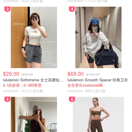
代宝丽来相机。
lululemon
2832人感兴趣
lululemon
1713人感兴趣
3
4
适合人群
喜欢方形格式的摄影师应该很容易欣赏 SQ1。它是一款带
有塑料镜头的傻瓜相机，能拍摄出高质量的照片。尽管如
此，它并不是最多功能的选择。如果您需要一款具有更多手
动控制功能的 Instax Square 相机，可以选择 Lomo'Instant
Square 或 Nons SL660。
产品优缺点：
$29.00
$69.00
$88.00
$128.00
lululemon Softstreme 女士高腰短裤 10cm
lululemon Smooth Spacer 经典卫衣
优点：
2.1折抄底，0~2码有货
女生穿出oversized风
lululemon
1410人感兴趣
lululemon
996人感兴趣
有趣的方形即时打印
5
6
使用非常方便
近距离对焦和自拍镜
提供彩色和黑白胶卷