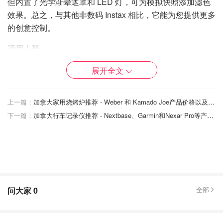
但内置了光学渐晕遮罩和 LED 灯，可为模拟快照添加滤色
效果。总之，与其他非数码 Instax 相比，它能为您提供更多
的创意控制。
适用人群
想要使用纯模拟相机拍摄即时照片的摄影爱好者应该将迷你
展开全文
99 放在首选位置，因为它可以调整快门时间和曝光值。
Instax Mini 12 和 40 根本无法提供这样的控制能力。
上一篇：
加拿大家用烧烤炉推荐 - Weber 和 Kamado Joe产品价格以及性能盘点！
下一篇：
加拿大行车记录仪推荐 - Nextbase、Garmin和Nexar Pro等产品性能盘点！
产品优缺点：
优点：
具有虚影控制功能的广角标准镜头
创意滤镜和多重曝光选项
问大家
0
全部
曝光补偿可使照片变亮或变暗
用于长时间曝光的灯泡模式