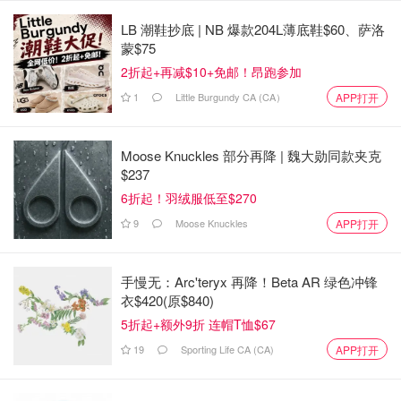
LB 潮鞋抄底 | NB 爆款204L薄底鞋$60、萨洛
蒙$75
2折起+再减$10+免邮！昂跑参加
1
Little Burgundy CA (CA）
APP打开
Moose Knuckles 部分再降 | 魏大勋同款夹克
$237
6折起！羽绒服低至$270
9
Moose Knuckles
APP打开
手慢无：Arc'teryx 再降！Beta AR 绿色冲锋
衣$420(原$840)
5折起+额外9折 连帽T恤$67
19
Sporting Life CA (CA)
APP打开