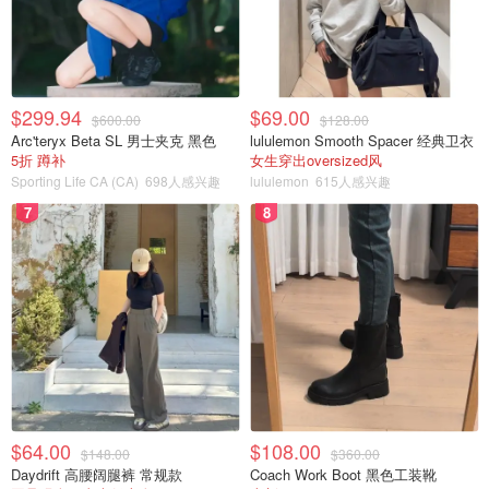
$299.94
$69.00
$600.00
$128.00
Arc'teryx Beta SL 男士夹克 黑色
lululemon Smooth Spacer 经典卫衣
5折 蹲补
女生穿出oversized风
Sporting Life CA (CA)
698人感兴趣
lululemon
615人感兴趣
7
8
$64.00
$108.00
$148.00
$360.00
Daydrift 高腰阔腿裤 常规款
Coach Work Boot 黑色工装靴