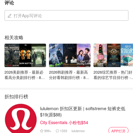
Mastercard、JCB、Diners Club、Discover等银行卡；
评论
打开App写评论
相关攻略
2026美剧推荐 - 最新必
2026韩剧推荐 - 最新高
2026综艺推荐 - 热门好
看高分美剧排行榜 - 8月
分好看韩剧排行榜 - 8月
看的综艺节目排行榜 - 
最新: 《​​足球教练 》第
最新：丁海寅《我的荒
月最新:《​​伦敦合伙人
四季回归！
糖恋爱 》上线❣️
回归啦
折扣排行榜
lululemon 折扣区更新 | softstreme 短裤史低
$19(原$88)
City Essentials 小粉包$54
999+
1333
lululemon
APP打开