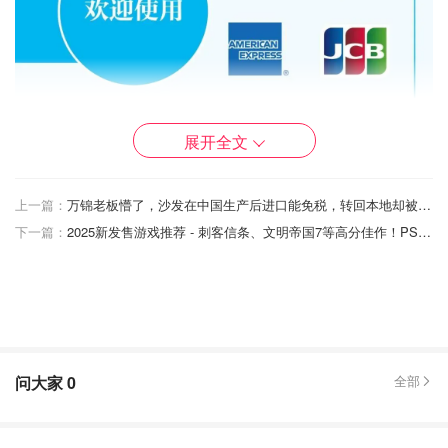
展开全文
上一篇：
万锦老板懵了，沙发在中国生产后进口能免税，转回本地却被收巨额关税！
下一篇：
2025新发售游戏推荐 - 刺客信条、文明帝国7等高分佳作！PS5、Switch、Xbox必玩！
移动支付
在移动支付方面，外籍来华人员只需一部手机，就可以使用
便捷的支付服务，可自行选择支付宝、微信支付、云闪付等
问大家
0
全部
多种支付产品。
根据指南，支付宝目前支持外籍来华人员绑定Visa、