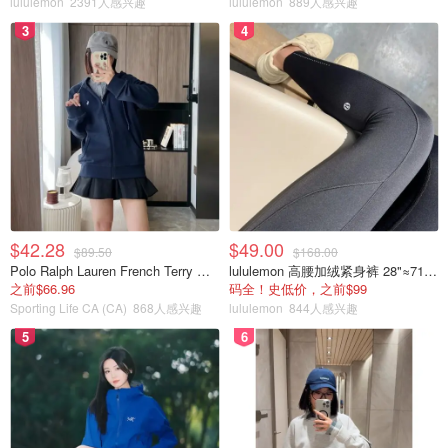
lululemon
2391人感兴趣
lululemon
889人感兴趣
3
4
$42.28
$49.00
$89.50
$168.00
Polo Ralph Lauren French Terry 女童连帽卫衣 7-16码
lululemon 高腰加绒紧身裤 28"≈71cm 5个口袋
之前$66.96
码全！史低价，之前$99
Sporting Life CA (CA)
868人感兴趣
lululemon
844人感兴趣
微信支付目前支持绑定Visa、Mastercard、American
5
6
Express、JCB、Diners Club、Discover等银行卡；