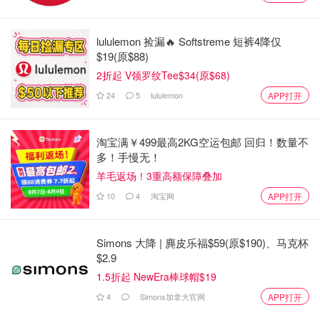
lululemon 捡漏🔥 Softstreme 短裤4降仅
$19(原$88)
2折起 V领罗纹Tee$34(原$68)
24
5
lululemon
APP打开
淘宝满￥499最高2KG空运包邮 回归！数量不
多！手慢无！
羊毛返场！3重高额保障叠加
10
4
淘宝网
APP打开
Simons 大降 | 麂皮乐福$59(原$190)、马克杯
$2.9
1.5折起 NewEra棒球帽$19
4
Simons加拿大官网
APP打开