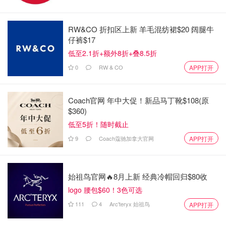
为起居室增添舒适感和功能性的一个好方法就是窗饰。几
乎任何风格和预算都可以有无数种选择。
RW&CO 折扣区上新 羊毛混纺裙$20 阔腿牛
仔裤$17
预制百叶窗每扇30 - 200元，定制百叶窗每扇70 - 600
低至2.1折+额外8折+叠8.5折
元。
0
RW & CO
APP打开
标准尺寸的窗帘价格为每扇窗 20-200元，定制窗帘价
格为500 - 1,500元或更高，具体取决于尺寸和面料。
Coach官网 年中大促！新品马丁靴$108(原
$360)
低至5折！随时截止
9
Coach蔻驰加拿大官网
APP打开
始祖鸟官网🔥8月上新 经典冷帽回归$80收
logo 腰包$60！3色可选
111
4
Arc'teryx 始祖鸟
APP打开