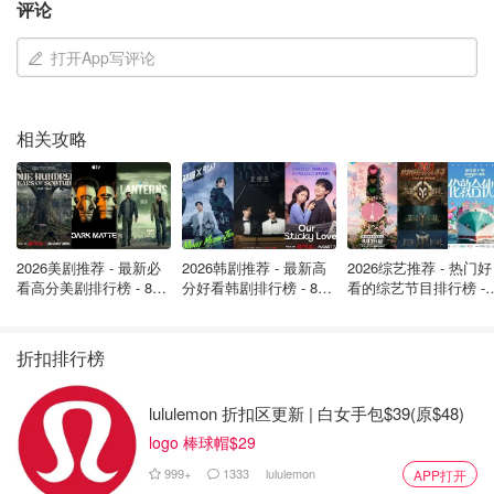
评论
大大增加成本。
打开App写评论
相关攻略
2026美剧推荐 - 最新必
2026韩剧推荐 - 最新高
2026综艺推荐 - 热门好
看高分美剧排行榜 - 8月
分好看韩剧排行榜 - 8月
看的综艺节目排行榜 - 
最新: 《​​足球教练 》第
最新：丁海寅《我的荒
月最新:《​​伦敦合伙人
四季回归！
糖恋爱 》上线❣️
回归啦
折扣排行榜
lululemon 折扣区更新 | 白女手包$39(原$48)
logo 棒球帽$29
999+
1333
lululemon
APP打开