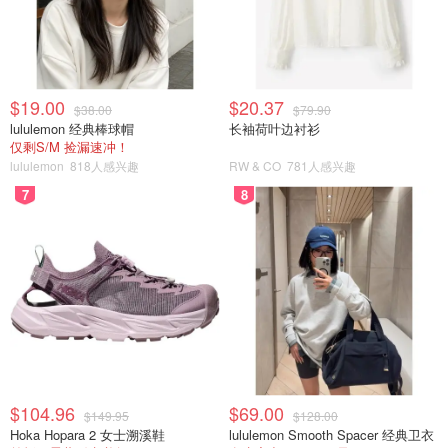
$19.00
$20.37
$38.00
$79.90
lululemon 经典棒球帽
长袖荷叶边衬衫
仅剩S/M 捡漏速冲！
lululemon
818人感兴趣
RW & CO
781人感兴趣
7
8
$104.96
$69.00
$149.95
$128.00
Hoka Hopara 2 女士溯溪鞋
lululemon Smooth Spacer 经典卫衣