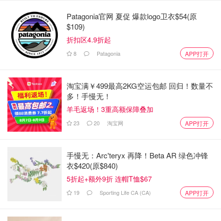
Patagonia官网 夏促 爆款logo卫衣$54(原
$109)
餐厅
折扣区4.9折起
8
Patagonia
APP打开
布置一间餐厅的平均费用为 1,000 至 17,000元。你需要的
主要家具包括：一张能容纳家人和客人的餐桌、一个用来存
淘宝满￥499最高2KG空运包邮 回归！数量不
放瓷器和玻璃杯的餐具柜或托架，以及能展现你个人风格的
多！手慢无！
装饰品。
羊毛返场！3重高额保障叠加
23
20
淘宝网
APP打开
手慢无：Arc'teryx 再降！Beta AR 绿色冲锋
衣$420(原$840)
5折起+额外9折 连帽T恤$67
19
Sporting Life CA (CA)
APP打开