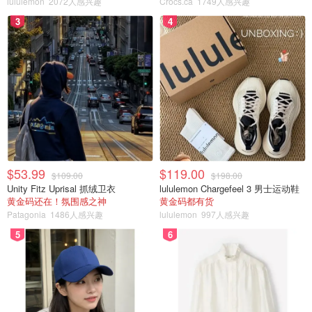
lululemon
2072人感兴趣
Crocs.ca
1749人感兴趣
3
4
如果你想让厨房大变样，可以考虑更换旧电器或加装厨房岛
来更新厨房空间。
一套厨房电器的安装费用为2100元至5400元，包括冰
箱、微波炉、灶台和洗碗机。
预制厨房岛的安装费用为800元至2,500元，定制厨房
$53.99
$119.00
$109.00
$198.00
岛的安装费用为3,000元至6,000元。
Unity Fitz Uprisal 抓绒卫衣
lululemon Chargefeel 3 男士运动鞋
黄金码还在！氛围感之神
黄金码都有货
主卧室
Patagonia
1486人感兴趣
lululemon
997人感兴趣
5
6
一间主要卧室的装修费用在1,000元至18,000元之间。卧室
一般需要床架、床垫和带镜子的梳妆台，使空间实用。添加
优质床垫、带台灯的床头柜和遮光窗帘可使空间更加舒适。