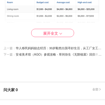
展开全文
上一篇：
华人移民妈妈励志经历：30岁毅然出国寻好生活，从工厂女工奋斗到会计所合伙人的故事！
下一篇：
安省美术馆（AGO）参观攻略 - 草间弥生《无限镜屋》回归！门票/免费活动/特色展盘点！
起居室
问大家
0
全部
客厅的装修费用从1,500元到25,000元不等，取决于所购家
具的数量和质量。使用经济实惠的沙发、扶手椅和末端桌来
保持简单，花费最少。使用高档优质家具和更多的装饰品会