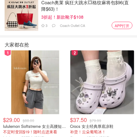
Coach奥莱 疯狂大跳水💥格纹麻将包$96(直
降$63)！
3折起！新款靴子$108
3
Coach Outlet CA
APP打开
厨房
大家都在抢
大多数人都会花费750到12,000元来装修厨房，添置盘子、
1
2
玻璃杯、银器、炊具和厨房小家电等必需品。如果您喜欢烹
饪，并希望拥有一个配备全新高端厨具和定制厨房岛的美食
厨房，预计花费将超过 23,000元或更多。
$29.00
$37.50
$88.00
$79.99
lululemon Softstreme 女士高腰短裤 10cm
Crocs 女士经典厚底凉鞋
不定时变回$19！随时点进来看
补货！云朵葡萄冰！