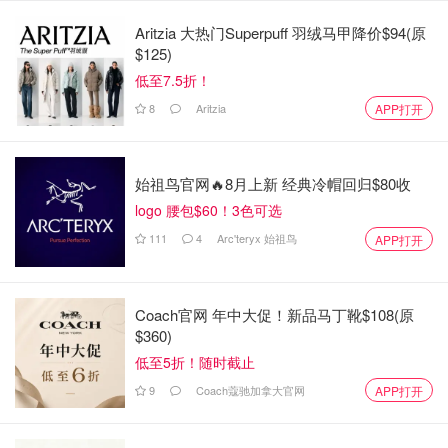
华侨生联考报名方式
Aritzia 大热门Superpuff 羽绒马甲降价$94(原
$125)
采用网上报名和报名确认相结合的方式，其中港澳台考生实
低至7.5折！
行网上报名确认，华侨考生实行现场报名确认。
8
Aritzia
APP打开
网上报名（包括所有考生）
网报入口：全国联招管理系统考生端（以下简称报名系
始祖鸟官网🔥8月上新 经典冷帽回归$80收
统），网址：//www.eeagd.edu.cn/lzks/。
logo 腰包$60！3色可选
网报流程：注册——输入报考信息并上传材料——上传
111
4
Arc'teryx 始祖鸟
APP打开
照片——缴付报考费（仅限内地考区，550元人民币/
人）——预约现场确认时间（仅限华侨考生）——提交
报名确认。报考费一旦缴交，恕不退还。
Coach官网 年中大促！新品马丁靴$108(原
$360)
考生应上传个人证件正反面照片，所持《港澳居民来往
低至5折！随时截止
内地通行证》、《台湾居民来往大陆通行证》、《港澳
9
Coach蔻驰加拿大官网
居民居住证》、《台湾居民居住证》和中华人民共和国
APP打开
护照均应在有效期内。