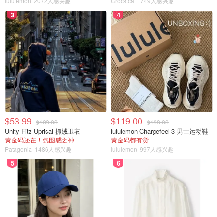
lululemon
2072人感兴趣
Crocs.ca
1749人感兴趣
现场确认报名（仅限华侨考生）
3
4
华侨考生实行现场确认报名，由广州报名点（暨南大学）负
责。考生在现场确认报名时须向报名点提交以下报名资料，
所有提交的资料需为正本，其中应届生毕业证明、成绩单、
国外学历及华侨居留权认证书须留下备查。①与其具有华侨
身份父母一方法律关系的证明文书（如考生父母均已离世，
需出具考生父母华侨身份证明、死亡证明等相关法律材
料）；②由我国驻外使（领）馆开具的本人及其父母一方获
外国长期或永久居留权的认证书（中文版，须注明已在住在
$53.99
$119.00
$109.00
$198.00
国连续居留时间及两年内实际累计居留时间），或已取得住
Unity Fitz Uprisal 抓绒卫衣
lululemon Chargefeel 3 男士运动鞋
在国合法居留资格认证书（中文版，须注明本人及其父母一
黄金码还在！氛围感之神
黄金码都有货
Patagonia
1486人感兴趣
lululemon
997人感兴趣
方已取得住在国合法居留资格的连续时间及5年以内实际累
5
6
计居留时间）；③考生本人及其具有华侨身份父母一方的中
华人民共和国护照；④网报时提交的学历证明材料原件。若
定居在尚未与我国建交国家，须出示同我国和其定居国均有
外交关系的第三国驻该国使（领）馆办理的居留权认证，和
我国驻第三国的使（领）馆开具的认证书（中文版，须注明