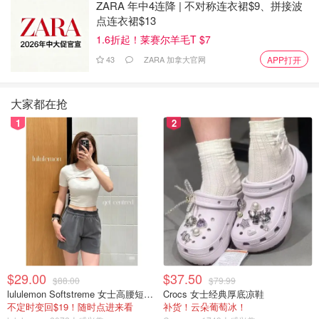
考生应提供其高中毕业文化程度（须为学历教育）的证
ZARA 年中4连降 | 不对称连衣裙$9、拼接波
点连衣裙$13
明材料。应届高中毕业生须上传毕业中学开具的毕业证
1.6折起！莱赛尔羊毛T $7
明及高一到高三上学期的成绩单正本。往届生须上传高
中毕业证书（证明）及高中三年成绩单正本。持国外学
43
ZARA 加拿大官网
APP打开
历的考生须同时上传我国驻外使（领）馆对其学历证明
材料所做的认证书（中文版，须注明是否学历教育）。
大家都在抢
持港澳地区学历的港澳台考生须在毕业中学所在地报
1
2
考。
网上报名确认（仅限港澳台考生）
港澳台考生实行网上报名确认，由各考区负责确认在本考区
考试的港澳台考生报名资格。考生应及时登录报名系统查看
确认结果，确认不通过的考生需在规定时间内更正有关信息
并再次提交，逾期不再受理。选择在香港、澳门参加考试且
$29.00
$37.50
报名确认通过的考生须按报名点要求按时缴交报考费，否则
$88.00
$79.99
lululemon Softstreme 女士高腰短裤 10cm
Crocs 女士经典厚底凉鞋
不予参加考试。
不定时变回$19！随时点进来看
补货！云朵葡萄冰！