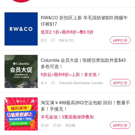
语言有优势：该考试是为从来没在中国上过学的海外华
侨子女设置的，对于土生土长的国内学生而言轻而易
RW&CO 折扣区上新 羊毛混纺裙$20 阔腿牛
举；
仔裤$17
几乎没竞争：相比每年的国内高考，只有很少人报名参
低至2.1折+额外8折+叠8.5折
加该类考试，且不占用高校的普通高考招生指标，基本
0
RW & CO
APP打开
没有多少竞争。
退路有保证：不够分数可以考预科，只需比正常本科多
Columbia 会员大促 | 张婧仪类似款外套$43
读一年。
多色可选！
5折起+额外8折+上新！多史低！
华侨生联考考试时间
4
Columbia Sportswear Canada
APP打开
报名时间：2025年3月1日至3月31日，其中3月1日至15日
为网上报名时间，3月11日至31日为报名确认时间。
淘宝满￥499最高2KG空运包邮 回归！数量不
多！手慢无！
考试时间：5月份（今年5月17日-18日）
羊毛返场！3重高额保障叠加
成绩公布时间为6月中旬
23
20
淘宝网
APP打开