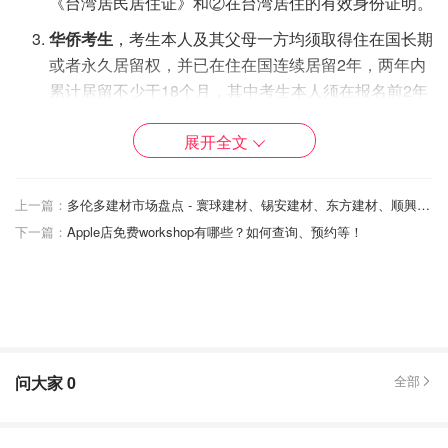
《台湾居民居住证》和②在台湾居住的有效身份证明。
华侨考生
，考生本人及其父母一方均须取得住在国长期
或者永久居留权，并已在住在国连续居留2年，两年内
累计居留不少于18个月，其中考生本人须在报名前2年
内（即2023年4月1日—2025年3月31日）在住在国实
展开全文
际累计居留不少于18个月。
若考生本人或其父母一方未取得住在国长期或永久居留权，
上一篇：
多伦多建材市场盘点 - 寰球建材、锡安建材、东方建材、顺興建材！
但已取得住在国连续5年以上（含5年）合法居留资格、5年
下一篇：
Apple店免费workshop有哪些？如何查询、预约等！
内在住在国累计居留不少于30个月，且考生本人在报名前5
年内（即2020年4月1日—2025年3月31日）在住在国实际
累计居留不少于30个月的，也可参加报名。
中国公民出国留学（包括公派和自费）在外学习期间，或因
公务出国（包括外派劳务人员）在外工作期间，均不视为华
问大家
0
全部
侨。
华侨生考试科目有哪些？