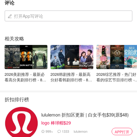
评论
理工类考试科目为中文、数学、英语、物理、化学；文史类
考试科目为中文、数学、英语、历史、地理。每科满分为
打开App写评论
150分，每个考试类别满分为750分。
相关攻略
2026美剧推荐 - 最新必
2026韩剧推荐 - 最新高
2026综艺推荐 - 热门好
看高分美剧排行榜 - 8月
分好看韩剧排行榜 - 8月
看的综艺节目排行榜 - 
华侨生联考的优势？
最新: 《​​足球教练 》第
最新：丁海寅《我的荒
月最新:《​​伦敦合伙人
四季回归！
糖恋爱 》上线❣️
回归啦
题目很简单：考试试卷的难度远远低于国内普通高考试
折扣排行榜
卷，其中70%为初中水平试题，30%为高中水平试题；
录取分数低：考试录取线远低于国内普通高考的录取分
lululemon 折扣区更新 | 白女手包$39(原$48)
数线（平均低至少150分以上），
300分即可入读大
logo 棒球帽$29
学
，
400分即可入读211大学
；
999+
1333
lululemon
APP打开