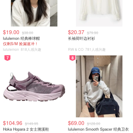
取得居留权的时间）。
考生因特殊情况不能到报名点现场确认报名的，须由本人提
交书面申请，经报名点同意后方可委托亲属代理确认，确认
$19.00
$20.37
$38.00
$79.90
时应出示考生身份证件、代理人身份证件、考生亲笔签署的
lululemon 经典棒球帽
长袖荷叶边衬衫
委托书及考生报名材料。每位代理人只能为一名考生办理确
仅剩S/M 捡漏速冲！
认手续。
lululemon
818人感兴趣
RW & CO
781人感兴趣
7
8
各考区报名确认负责机构及联系方式
北京：北京市高校招生办公室（地址：北京市海淀区志
新东路9号，邮政编码：100083，电话010-89193989
转1，010-82837212）。
上海：上海市教育考试院（地址：上海市杨浦区民星路
465号，邮政编码：200433，电话021-35367070）。
福州：福建省教育考试院（地址：福州市北环中路59
$104.96
$69.00
$149.95
$128.00
号，邮政编码：350003，联系电话0591-
Hoka Hopara 2 女士溯溪鞋
lululemon Smooth Spacer 经典卫衣