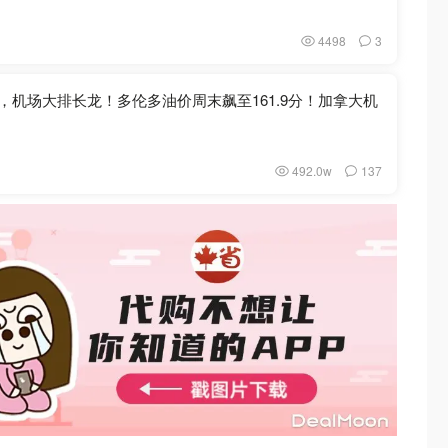
4498
3
至，机场大排长龙！多伦多油价周末飙至161.9分！加拿大机
492.0w
137