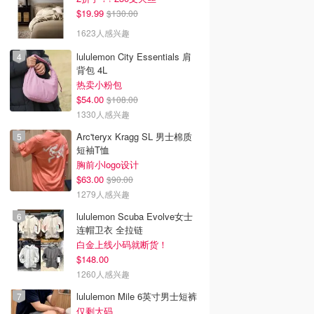
季》终于回归！
回归！
$19.99
$130.00
1623人感兴趣
lululemon City Essentials 肩
背包 4L
热卖小粉包
$54.00
$108.00
1330人感兴趣
Arc'teryx Kragg SL 男士棉质
短袖T恤
胸前小logo设计
$63.00
$90.00
1279人感兴趣
lululemon Scuba Evolve女士
连帽卫衣 全拉链
白金上线小码就断货！
$148.00
1260人感兴趣
lululemon Mile 6英寸男士短裤
仅剩大码