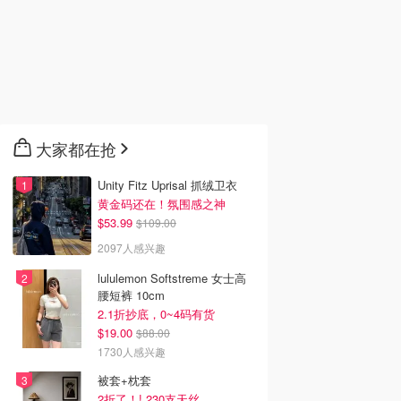
大家都在抢
Unity Fitz Uprisal 抓绒卫衣
黄金码还在！氛围感之神
$53.99
$109.00
2097人感兴趣
lululemon Softstreme 女士高
腰短裤 10cm
2.1折抄底，0~4码有货
$19.00
$88.00
1730人感兴趣
ix新剧推荐2026 - 最
2026韩剧推荐 - 最新高分
2026美剧推荐 - 最新必
被套+枕套
飞Netflix新剧大
好看韩剧排行榜 - 8月最
高分美剧排行榜 - 8月最
2折了！! 230支天丝
8月最新：《​​百年孤
新：《财阀X刑警 第二
新: 《​​百年孤独》第二季