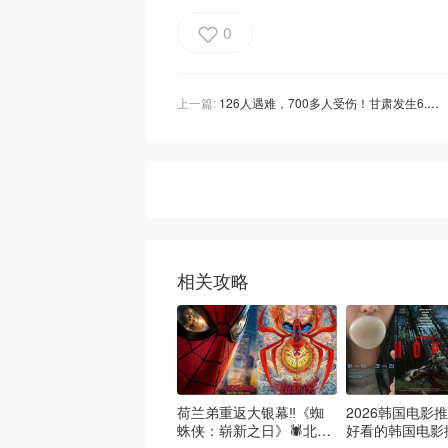
0
上一篇:
126人遇难，700多人受伤！甘肃发生6.2级地震，兰州、西安、西宁等地震感明显！
相关攻略
荷兰弟重返大银幕‼️《蜘
2026韩国电影推
蛛侠：崭新之日》🕷️北美
好看的韩国电影
热映中❣️阵容豪华✨🤩
必看盘点！8月