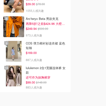
$39.00
$78.00
1055人感兴趣
Arc'teryx Beta 男款夹克
再降5折!之前$424.96 大橙子好显白 蹲补
$249.94
$500.00
973人感兴趣
COS 弹力棉衬衫连衣裙 蓝色
短袖
$169.00
887人感兴趣
lululemon 2合1宽腿连体裤 女
款
还可作为抹胸裤穿
$99.00
$148.00
883人感兴趣