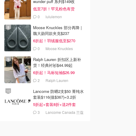
wunder puff 系列$149收
低至7折！罕见粉色有货
0
lululemon
Moose Knuckles 部分再降 |
魏大勋同款夹克$237
6折起！羽绒服低至$270
0
Moose Knuckles
Ralph Lauren 折扣区上新补
货！经典衬衫$44.99起
6折起！马标短袖$26.99
2
Ralph Lauren
Lancome 防晒2支$50 菁纯水
套装$116(值$367)=3.2折
5折起+套装8折+送2件套
3
Lancome Canada 兰蔻
加拿大官网