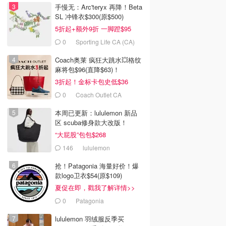
手慢无：Arc'teryx 再降！Beta
SL 冲锋衣$300(原$500)
5折起+额外9折 一脚蹬$95
0
Sporting Life CA (CA)
Coach奥莱 疯狂大跳水💥格纹
麻将包$96(直降$63)！
3折起！金标卡包史低$36
0
Coach Outlet CA
本周已更新：lululemon 新品
区 scuba修身款大改版！
“大屁股”包包$268
146
lululemon
抢！Patagonia 海量好价！爆
款logo卫衣$54(原$109)
夏促在即，戳我了解详情>>
0
Patagonia
lululemon 羽绒服反季买