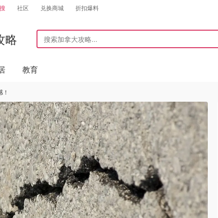
搜
社区
兑换商城
折扣爆料
攻略
居
教育
感！