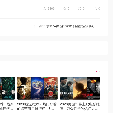
2469
0
0
0
下一篇:
加拿大74岁老妇遭遇“杀猪盘”活活饿死，女儿伪装捉“渣男”！警惕着5种网友！
荐 | 最新
2026综艺推荐 - 热门好看
2026美国即将上映电影推
Netfl
排行榜，
的综艺节目排行榜 - 8月
荐 - 万众期待的热门大片
新好看网
最新！(持
最新:《​​披荆斩棘2026》
- 8月最新: 《末世行者》
片 - 