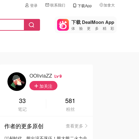
联系我们
加拿大
登录
下载App
🇺🇸
美国
下载 DealMoon App
体验更多精彩
🇨🇳
中国
🇨🇦
加拿大
🇬🇧
英国
🇩🇪
德国
OOliviaZZ
9
🇫🇷
加关注
法国
🇮🇹
33
581
意大利
笔记
粉丝
🇦🇺
澳洲
作者的更多原创
查看更多
🇳🇿
新西兰
🦸‍♂️AI时代，熊出没不落伍！熊大熊二火力全