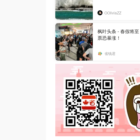
OOliviaZZ
枫叶头条 - 春假将
票恐暴涨！
省钱君