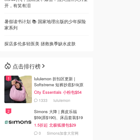
开，有笑有泪
暑假读书计划 📚 国家地理出版的少年探险
家系列
探店多伦多轻医美 拯救换季缺水皮肤
点击排行榜
lululemon 折扣区更新 |
Softstreme 短裤抄底$19(原
$88)
City Essentials 小粉包$54
1333
lululemon
Simons 大降 | 麂皮乐福
$59(原$190)、床品套装$19
1.5折起 北极狐腰包$29
0
Simons加拿大官网