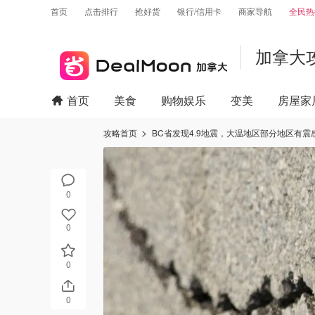
首页
点击排行
抢好货
银行/信用卡
商家导航
全民热
加拿大
首页
美食
购物娱乐
变美
房屋家
攻略首页
BC省发现4.9地震，大温地区部分地区有震
0
0
0
0