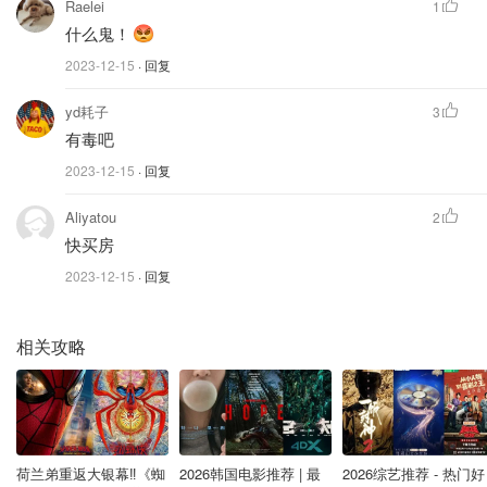
Raelei
1
什么鬼！
2023-12-15
· 回复
yd耗子
3
有毒吧
2023-12-15
· 回复
Aliyatou
2
快买房
2023-12-15
· 回复
相关攻略
荷兰弟重返大银幕‼️《蜘
2026韩国电影推荐 | 最
2026综艺推荐 - 热门好