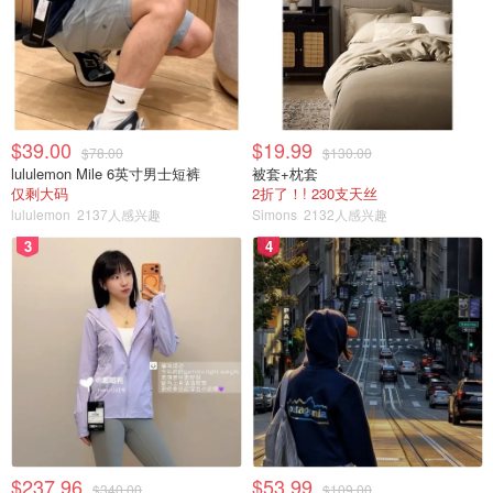
$39.00
$19.99
$78.00
$130.00
lululemon Mile 6英寸男士短裤
被套+枕套
仅剩大码
2折了！! 230支天丝
lululemon
2137人感兴趣
Simons
2132人感兴趣
3
4
$237.96
$53.99
$340.00
$109.00