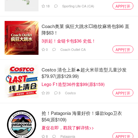
18
Sporting Life CA (CA)
APP打开
Coach奥莱 疯狂大跳水💥格纹麻将包$96 直
降$63！
3折起！金链卡包$36 史低！
0
Coach Outlet CA
APP打开
Costco 清仓上新🔥超火米菲造型儿童沙发
$79.97(原$129.99)
Lego F1造型36件套$99(原$159)
20
3
Costco
APP打开
抢！Patagonia 海量好价！爆款logo卫衣
$54(原$109)
夏促在即，戳我了解详情>>
8
Patagonia
APP打开