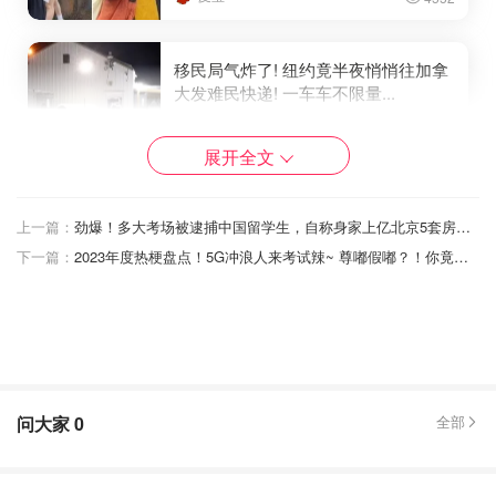
移民局气炸了! 纽约竟半夜悄悄往加拿
大发难民快递! 一车车不限量...
省钱君
3818
2
展开全文
魁省移民部长暗示，政府有望大赦无
上一篇：
劲爆！多大考场被逮捕中国留学生，自称身家上亿北京5套房，网传大瓜！
证移民， 约500,000“黑户”将成合法移
下一篇：
2023年度热梗盘点！5G冲浪人来考试辣~ 尊嘟假嘟？！你竟然获得了100分！
民！
是momo酱
3621
1
问大家
0
全部