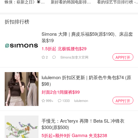
蛛侠：崭新之日》🕷️北
新好看的韩国电影排行
看的综艺节目排行榜 - 
美热映中❣️阵容豪华✨🤩
榜，必看盘点！8月最
月最新:《​​披荆斩棘
新！(持续更新）
2026》回归啦
折扣排行榜
Simons 大降 | 麂皮乐福$59(原$190)、床品套
装$19
1.5折起 北极狐腰包$29
2
Simons加拿大官网
APP打开
lululemon 折扣区更新 | 奶茶色牛角包$74 (原
$98）
封面2合1阔腿裤$99
999+
1333
lululemon
APP打开
手慢无：Arc'teryx 再降！Beta SL 冲锋衣
$300(原$500)
5折起+额外9折 Gamma 夹克$238