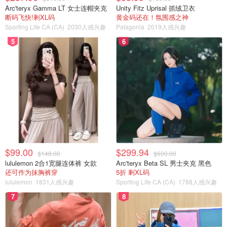
Arc'teryx Gamma LT 女士连帽夹克
Unity Fitz Uprisal 抓绒卫衣
断码飞快!剩XL码
黄金码还在！氛围感之神
Sporting Life CA (CA)
2030人感兴趣
Patagonia
2019人感兴趣
5
6
$99.00
$299.94
$148.00
$600.00
lululemon 2合1宽腿连体裤 女款
Arc'teryx Beta SL 男士夹克 黑色
还可作为抹胸裤穿
5折 剩XL码
lululemon
1831人感兴趣
Sporting Life CA (CA)
1788人感兴趣
7
8