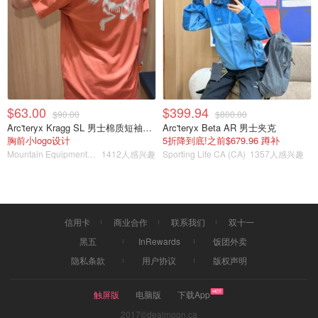
$63.00
$399.94
$90.00
$800.00
Arc'teryx Kragg SL 男士棉质短袖T恤
Arc'teryx Beta AR 男士夹克
胸前小logo设计
5折降到底!之前$679.96 蹲补
Mountain Equipment Company
1412人感兴趣
Sporting Life CA (CA)
1357人感兴趣
信用卡
商业合作
联系我们
双十一
黑五
InRewards
饭团外卖
隐私条款
用户协议
版权声明
触屏版
电脑版
下载App
2017©dealmoon.ca