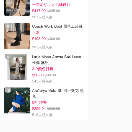
一衣两穿，大毛球设计
$417.00
$695.00
567人感兴趣
Coach Work Boot 黑色工装靴
上新
$108.00
$360.00
562人感兴趣
Little Moon Aritzia Sail Linen
长裤 麻织
3个颜色打折
$58.80
$98.00
545人感兴趣
Arc'teryx Beta SL 男士夹克 黑
色
5折 蹲补
$299.94
$600.00
518人感兴趣