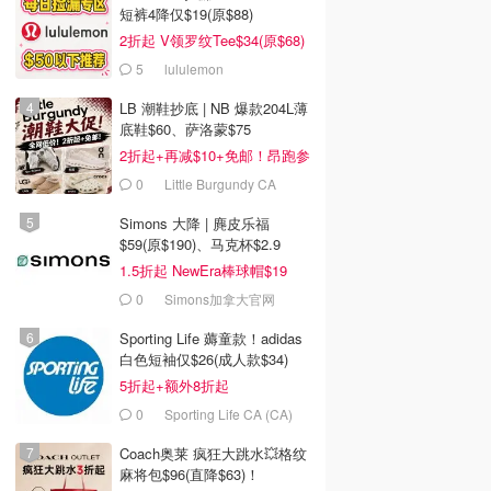
短裤4降仅$19(原$88)
2折起 V领罗纹Tee$34(原$68)
5
lululemon
LB 潮鞋抄底 | NB 爆款204L薄
底鞋$60、萨洛蒙$75
2折起+再减$10+免邮！昂跑参
加
0
Little Burgundy CA
(CA）
Simons 大降 | 麂皮乐福
$59(原$190)、马克杯$2.9
1.5折起 NewEra棒球帽$19
0
Simons加拿大官网
Sporting Life 薅童款！adidas
白色短袖仅$26(成人款$34)
5折起+额外8折起
0
Sporting Life CA (CA)
Coach奥莱 疯狂大跳水💥格纹
麻将包$96(直降$63)！