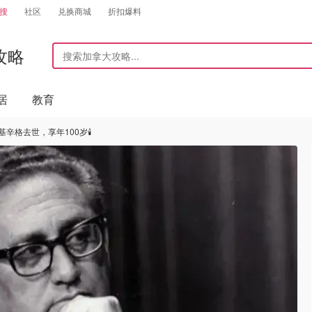
搜
社区
兑换商城
折扣爆料
攻略
居
教育
辛格去世，享年100岁🕯️