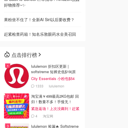
好物推荐~✨
果粉坐不住了！全新AI Siri以后要收费？
赶紧检查药箱！知名乐敦眼药水全美召回
点击排行榜
lululemon 折扣区更新 |
softstreme 短裤史低$19(原
$88)
City Essentials 小粉包$54
1333
lululemon
淘宝满￥499最高2KG包邮 回
归！数量不多！手慢无！
紧急返场！上次没薅到！赶紧
冲
4
淘宝网
lululemon 捡漏🔥 Softstreme