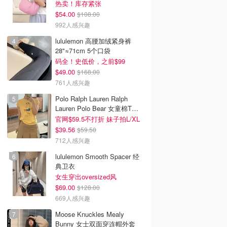
热卖！库存紧张
$54.00
$108.00
992人感兴趣
lululemon 高腰加绒紧身裤
28"≈71cm 5个口袋
码全！史低价，之前$99
$49.00
$168.00
761人感兴趣
Polo Ralph Lauren Ralph
Lauren Polo Bear 女童棉T恤
染色 1件
官网$59.5不打折 妹子拍L/XL
$39.56
$59.50
712人感兴趣
lululemon Smooth Spacer 经
典卫衣
女生穿出oversized风
$69.00
$128.00
669人感兴趣
Moose Knuckles Mealy
Bunny 女士双面穿连帽外套