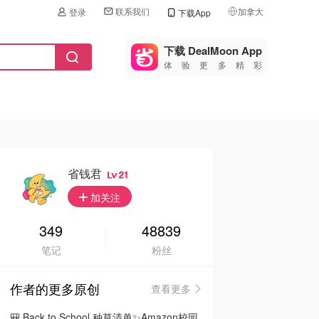
联系我们
加拿大
登录
下载App
🇺🇸
美国
下载 DealMoon App
体验更多精彩
🇨🇳
中国
🇨🇦
加拿大
🇬🇧
英国
🇩🇪
德国
省钱君
21
🇫🇷
加关注
法国
🇮🇹
349
48839
意大利
笔记
粉丝
🇦🇺
澳洲
作者的更多原创
查看更多
🇳🇿
新西兰
🎒 Back to School 种草清单✨Amazon校园