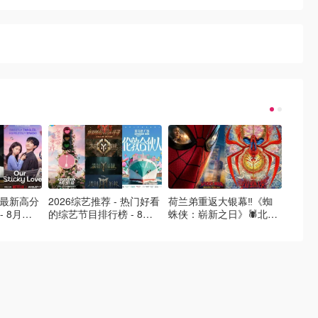
- 最新高分
2026综艺推荐 - 热门好看
荷兰弟重返大银幕‼️《蜘
2026
- 8月最
的综艺节目排行榜 - 8月
蛛侠：崭新之日》🕷️北美
好看的
的荒糖恋
最新:《​​伦敦合伙人》回归
热映中❣️阵容豪华✨🤩
必看盘
啦
续更新