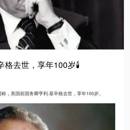
格去世，享年100岁🕯️
明称，美国前国务卿亨利·基辛格去世，享年100岁。