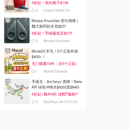
3折起！新款靴子$108
0
Coach Outlet CA
Moose Knuckles 部分再降 |
魏大勋同款夹克$237
6折起！羽绒服低至$270
0
Moose Knuckles
Murad大羊毛！5个正装价值
$400+！
无门槛薅10件（含5个正装）
1
Murad Canada
手慢无：Arc'teryx 再降！Beta
AR 绿色冲锋衣$420(原$840)
5折起+额外9折 连帽T恤$67
0
Sporting Life CA (CA)