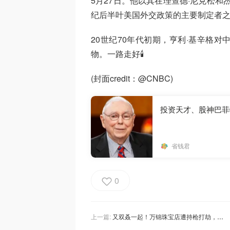
5月27日。他以其在理查德·尼克松和
纪后半叶美国外交政策的主要制定者
20世纪70年代初期，亨利·基辛格
物。一路走好🕯️
(封面credit：@CNBC)
投资天才、股神巴菲特
省钱君
0
上一篇:
又双叒一起！万锦珠宝店遭持枪打劫，大量珠宝和现金失窃！嫌疑人全网通缉！