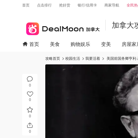
首页
点击排行
抢好货
银行/信用卡
商家导航
全民热
加拿大
首页
美食
购物娱乐
变美
房屋家
攻略首页
校园生活
我要活着
美国前国务卿亨利·基
0
0
0
0