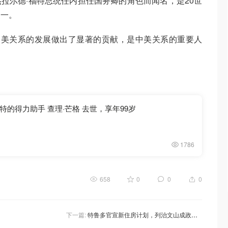
杰拉尔德·福特总统任内担任国务卿的角色而闻名，是20世
之一。
对中美关系的发展做出了显著的贡献，是中美关系的重要人
的得力助手 查理·芒格 去世，享年99岁
1786
658
0
0
0
下一篇:
特鲁多官宣新住房计划，列治文山成政府加速基金受益者，投3100万建41,500套住房！