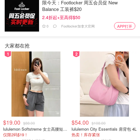
限今天：Footlocker 周五会员促 New
Balance 工装裤$20
2.4折起+至高得$50
0
Footlocker加拿大官网
APP打开
大家都在抢
1
2
$19.00
$54.00
$88.00
$108.00
lululemon Softstreme 女士高腰短裤 10cm
lululemon City Essentials 肩背包 4L
仅限2码$19！
热卖！库存紧张