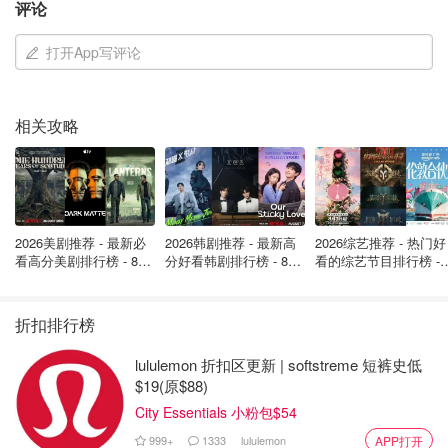
评论
打开App写评论
相关攻略
2026美剧推荐 - 最新必
2026韩剧推荐 - 最新高
2026综艺推荐 - 热门好
看高分美剧排行榜 - 8月
分好看韩剧排行榜 - 8月
看的综艺节目排行榜 - 
最新: 《​​足球教练 》第
最新：丁海寅《我的荒
月最新:《​​伦敦合伙人
四季回归！
糖恋爱 》上线❣️
回归啦
折扣排行榜
lululemon 折扣区更新 | softstreme 短裤史低
$19(原$88)
City Essentials 小粉包$54
999+
1333
lululemon
APP打开