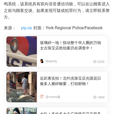
鸣系统，该系统具有双向语音通信功能，可以在让顾客进入
之前与顾客交谈。如果发现可疑或犯罪行为，请立即联系警
方。
来源：
yrp.ca
封面：York Regional Police/Facebook
玻璃碎一地！惊动整个华人圈的万锦
太古珠宝店抢劫案仍在调查中！
Miability
3235
近距离实拍！北约克珠宝店光团花日
被多人脆碎橱窗，打劫财物！
是momo酱
1890
太乱！多伦多太古广场珠宝店又双叒