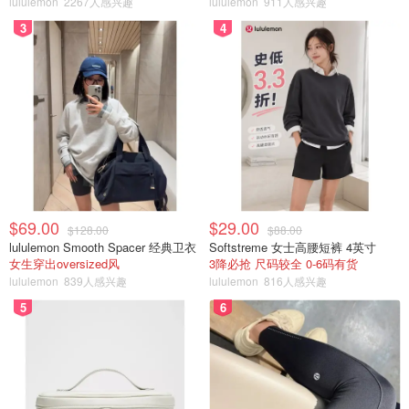
lululemon
2267人感兴趣
lululemon
911人感兴趣
3
4
$69.00
$29.00
$128.00
$88.00
lululemon Smooth Spacer 经典卫衣
Softstreme 女士高腰短裤 4英寸
女生穿出oversized风
3降必抢 尺码较全 0-6码有货
lululemon
839人感兴趣
lululemon
816人感兴趣
5
6