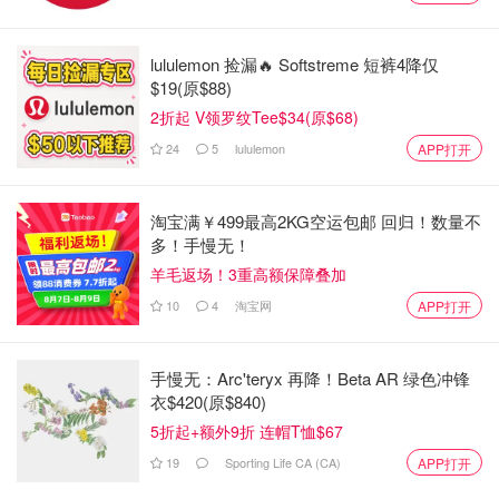
lululemon 捡漏🔥 Softstreme 短裤4降仅
$19(原$88)
2折起 V领罗纹Tee$34(原$68)
24
5
lululemon
APP打开
淘宝满￥499最高2KG空运包邮 回归！数量不
多！手慢无！
羊毛返场！3重高额保障叠加
10
4
淘宝网
APP打开
手慢无：Arc'teryx 再降！Beta AR 绿色冲锋
衣$420(原$840)
5折起+额外9折 连帽T恤$67
19
Sporting Life CA (CA)
APP打开