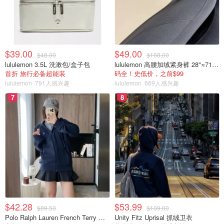
$39.00
$49.00
$48.00
$168.00
lululemon 3.5L 洗漱包/盒子包
lululemon 高腰加绒紧身裤 28"≈71cm 5个口袋
首折 旅行必备超能装
码全！史低价，之前$99
lululemon
791人感兴趣
lululemon
669人感兴趣
7
8
$42.28
$53.99
$89.50
$109.00
Polo Ralph Lauren French Terry 女童连帽卫衣 7-16码
Unity Fitz Uprisal 抓绒卫衣