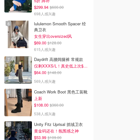
5折 蹲补
$299.94
$600.00
698人感兴趣
lululemon Smooth Spacer 经
典卫衣
女生穿出oversized风
$69.00
$128.00
615人感兴趣
Daydrift 高腰阔腿裤 常规款
仅剩XXXS/L！真史低上次$114
$64.00
$148.00
569人感兴趣
Coach Work Boot 黑色工装靴
上新
$108.00
$360.00
538人感兴趣
Unity Fitz Uprisal 抓绒卫衣
黄金码还在！氛围感之神
$53.99
$109.00