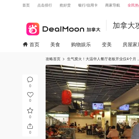
首页
点击排行
抢好货
银行/信用卡
商家导航
全民热
加拿大
首页
美食
购物娱乐
变美
房屋家
攻略首页
生气窝火！大温华人餐厅老板开业仅4个月
0
0
0
0