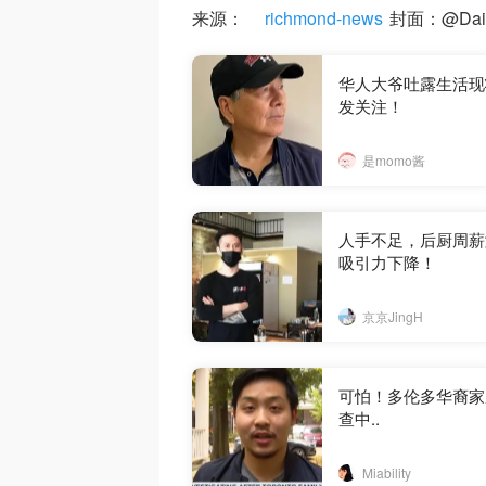
来源：
richmond-news
封面：@Daisy 
华人大爷吐露生活现
发关注！
是momo酱
人手不足，后厨周薪
吸引力下降！
京京JingH
可怕！多伦多华裔家
查中..
Miability