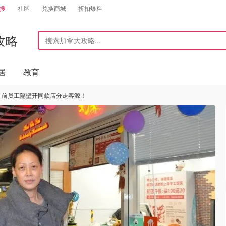
搜
社区
兑换商城
折扣爆料
攻略
居
教育
，前员工隔壁开同款店分走客源！