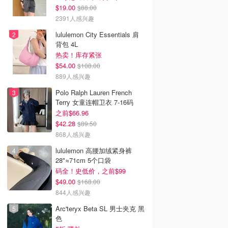
$19.00
$88.00
2391人感兴趣
lululemon City Essentials 肩
背包 4L
热卖！库存紧张
$54.00
$108.00
889人感兴趣
Polo Ralph Lauren French
Terry 女童连帽卫衣 7-16码
之前$66.96
$42.28
$89.50
868人感兴趣
lululemon 高腰加绒紧身裤
28"≈71cm 5个口袋
码全！史低价，之前$99
$49.00
$168.00
844人感兴趣
Arc'teryx Beta SL 男士夹克 黑
色