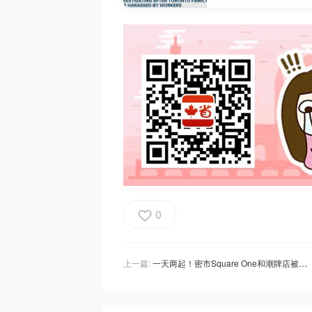
0
上一篇:
一天两起！密市Square One和潮牌店被“0元购”！疯狂抢东西，还用斧头砸碎店面！