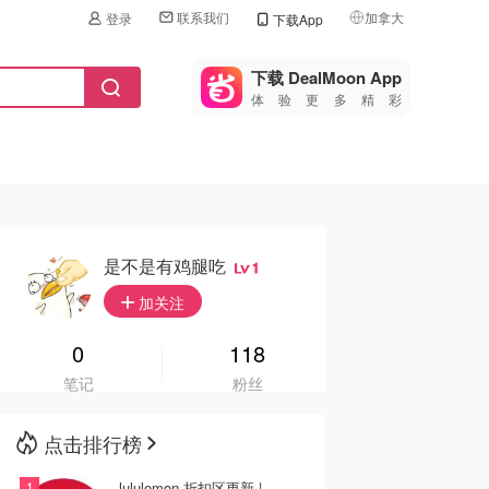
联系我们
加拿大
登录
下载App
🇺🇸
美国
下载 DealMoon App
体验更多精彩
🇨🇳
中国
🇨🇦
加拿大
🇬🇧
英国
🇩🇪
德国
是不是有鸡腿吃
1
🇫🇷
加关注
法国
🇮🇹
0
118
意大利
笔记
粉丝
🇦🇺
澳洲
点击排行榜
🇳🇿
新西兰
lululemon 折扣区更新 |