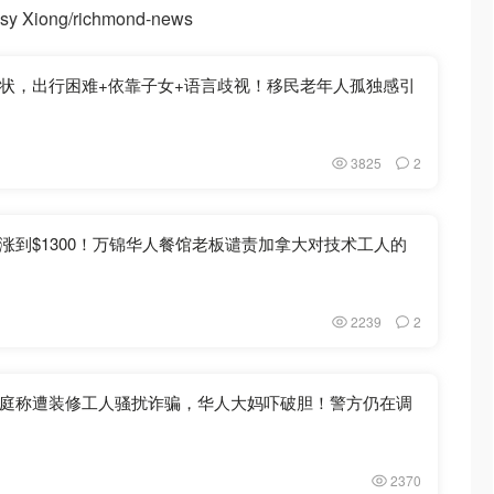
Xiong/richmond-news
状，出行困难+依靠子女+语言歧视！移民老年人孤独感引
3825
2
涨到$1300！万锦华人餐馆老板谴责加拿大对技术工人的
2239
2
庭称遭装修工人骚扰诈骗，华人大妈吓破胆！警方仍在调
2370