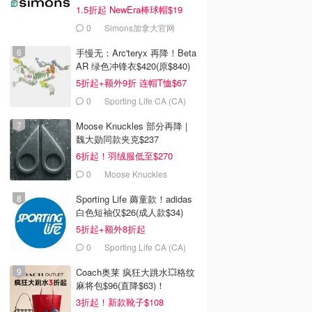
1.5折起 NewEra棒球帽$19
0
Simons加拿大官网
手慢无：Arc'teryx 再降！Beta
AR 绿色冲锋衣$420(原$840)
5折起+额外9折 连帽T恤$67
0
Sporting Life CA (CA)
Moose Knuckles 部分再降 |
魏大勋同款夹克$237
6折起！羽绒服低至$270
0
Moose Knuckles
Sporting Life 薅童款！adidas
白色短袖仅$26(成人款$34)
5折起+额外8折起
0
Sporting Life CA (CA)
Coach奥莱 疯狂大跳水💥格纹
麻将包$96(直降$63)！
3折起！新款靴子$108