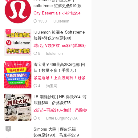
softstreme 短裤史低$19(原
$88)
City Essentials 小粉包$54
1333
lululemon
lululemon 捡漏🔥 Softstreme
短裤4降仅$19(原$88)
2折起 V领罗纹Tee$34(原$68)
5
lululemon
淘宝满￥499最高2KG包邮 回
归！数量不多！手慢无！
紧急返场！上次没薅到！赶紧
冲
4
淘宝网
LB 潮鞋抄底 | NB 爆款204L薄
底鞋$60、萨洛蒙$75
2折起+再减$10+免邮！昂跑参
加
0
Little Burgundy CA
(CA）
Simons 大降 | 麂皮乐福
$59(原$190)、马克杯$2.9