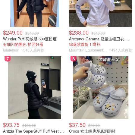
$249.00
$238.00
$348.00
$340.00
Wunder Puff 羽绒服 600蓬松度
Arc'teryx Gamma 轻量连帽卫衣 女款
有细闪的黑色 拍照好看
锦葵紫首折！蹲补
lululemon
1540人感兴趣
Mountain Equipment Company
1494人感兴趣
7
8
$93.75
$37.50
$125.00
$79.99
Aritzia The SuperStuff Puff Vest 轻盈亮面马甲
Crocs 女士经典厚底洞洞鞋