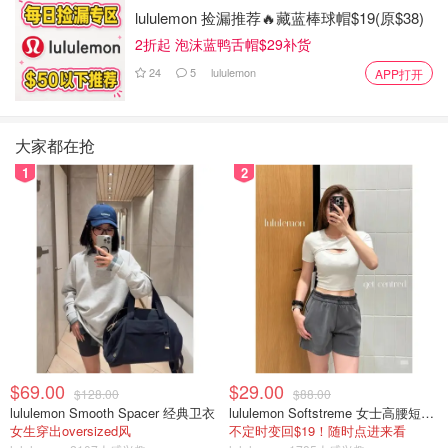
lululemon 捡漏推荐🔥藏蓝棒球帽$19(原$38)
2折起 泡沫蓝鸭舌帽$29补货
24
5
lululemon
APP打开
大家都在抢
1
2
$69.00
$29.00
$128.00
$88.00
lululemon Smooth Spacer 经典卫衣
lululemon Softstreme 女士高腰短裤 10cm
女生穿出oversized风
不定时变回$19！随时点进来看