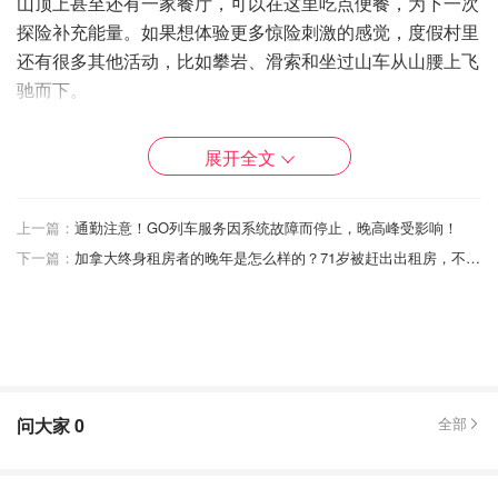
山顶上甚至还有一家餐厅，可以在这里吃点便餐，为下一次
探险补充能量。如果想体验更多惊险刺激的感觉，度假村里
还有很多其他活动，比如攀岩、滑索和坐过山车从山腰上飞
驰而下。
过山车老少皆宜（但身高不足四英尺的儿童不能单独乘
展开全文
坐），最多可同时容纳八人乘坐。
上一篇：
通勤注意！GO列车服务因系统故障而停止，晚高峰受影响！
下一篇：
加拿大终身租房者的晚年是怎么样的？71岁被赶出出租房，不得不重新找工作付房租！
问大家
0
全部