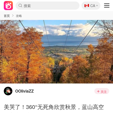
🇨🇦
CA
首页
攻略
OOliviaZZ
关注
美哭了！360°无死角欣赏秋景，蓝山高空