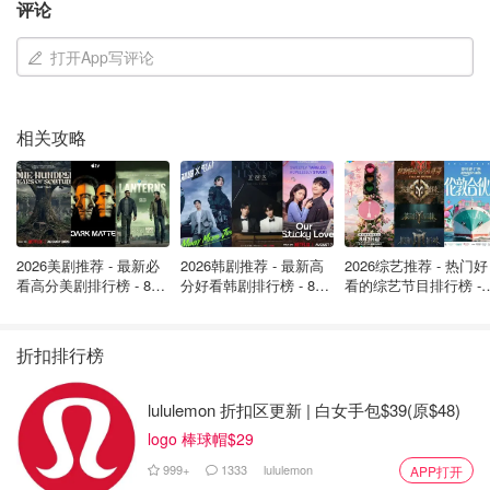
评论
打开App写评论
图片来自@bluemtnvillage/instagram，版权属原作者
相关攻略
缆车游览一直持续到 10 月中旬，因此，如果您想在秋色来
临之际欣赏秋色，请务必尽早计划行程！乘坐缆车包含在
"探索全日通票"（Explore All Day Pass）中，儿童票为
$10，成人票为$22。
2026美剧推荐 - 最新必
2026韩剧推荐 - 最新高
2026综艺推荐 - 热门好
门票可直接在蓝山网站上购买。
看高分美剧排行榜 - 8月
分好看韩剧排行榜 - 8月
看的综艺节目排行榜 - 
最新: 《​​足球教练 》第
最新：丁海寅《我的荒
月最新:《​​伦敦合伙人
来源：
blogto
封面：bluemtnvillage/instagram，版权属
四季回归！
糖恋爱 》上线❣️
回归啦
原作者
折扣排行榜
蓝山夏季玩法推荐 - 门票价格、游乐项
lululemon 折扣区更新 | 白女手包$39(原$48)
目、限时活动盘点
logo 棒球帽$29
999+
1333
lululemon
APP打开
OOliviaZZ
9814
1