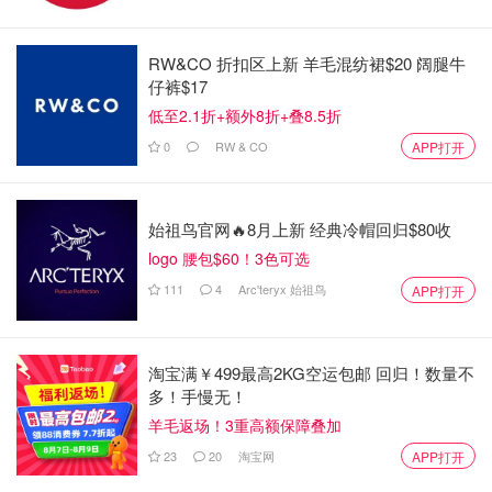
RW&CO 折扣区上新 羊毛混纺裙$20 阔腿牛
加拿大蓝山度假村旅游攻略 - Blue
仔裤$17
mountain温泉、滑雪场、餐厅、宾馆
低至2.1折+额外8折+叠8.5折
推荐
0
RW & CO
APP打开
工藤没希子
4.9w
2
安省TOP6缆车之旅推荐 - 尼亚加拉瀑
始祖鸟官网🔥8月上新 经典冷帽回归$80收
布、蓝山、湖心岛等，票价和特色盘
logo 腰包$60！3色可选
点！
111
4
Arc'teryx 始祖鸟
APP打开
美丽废物
4630
淘宝满￥499最高2KG空运包邮 回归！数量不
多！手慢无！
羊毛返场！3重高额保障叠加
23
20
淘宝网
APP打开