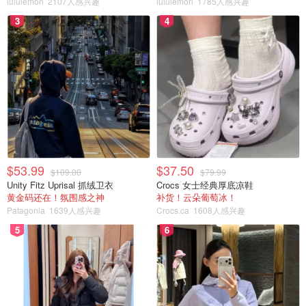
lululemon
2107人感兴趣
lululemon
1785人感兴趣
3
4
$53.99
$37.50
$109.00
$79.99
Unity Fitz Uprisal 抓绒卫衣
Crocs 女士经典厚底凉鞋
黄金码还在！氛围感之神
补货！云朵葡萄冰！
Patagonia
1639人感兴趣
Crocs.ca
1608人感兴趣
5
6