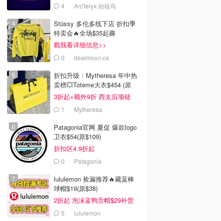
4
Arc'teryx 始祖鸟
Stüssy 多伦多线下店 折扣季
特卖会🔥全场$35起薅
戳我看详细信息>>
0
dealmoon.ca
折扣升级：Mytheresa 年中热
卖榜💥Toteme大衣$454 (原
$1260)
3折起+额外9折 西太后项链
$154
1
Mytheresa
Patagonia官网 夏促 爆款logo
卫衣$54(原$109)
折扣区4.9折起
0
Patagonia
lululemon 捡漏推荐🔥藏蓝棒
球帽$19(原$38)
2折起 泡沫蓝鸭舌帽$29补货
5
lululemon