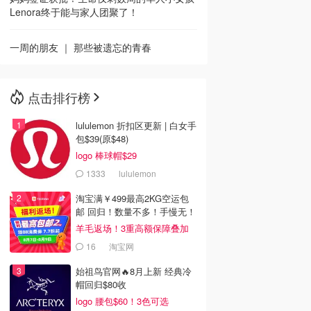
Lenora终于能与家人团聚了！
一周的朋友 ｜ 那些被遗忘的青春
点击排行榜
lululemon 折扣区更新 | 白女手
包$39(原$48)
logo 棒球帽$29
1333
lululemon
淘宝满￥499最高2KG空运包
邮 回归！数量不多！手慢无！
羊毛返场！3重高额保障叠加
16
淘宝网
始祖鸟官网🔥8月上新 经典冷
帽回归$80收
logo 腰包$60！3色可选