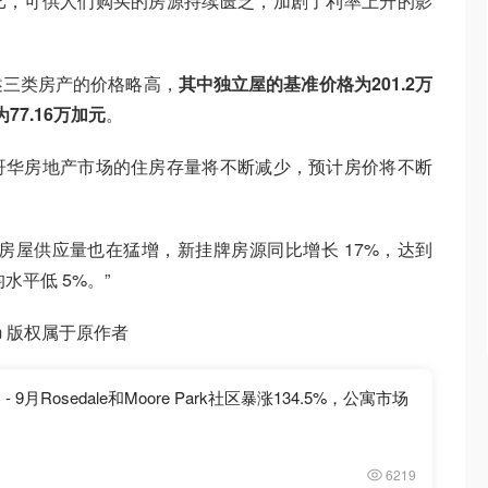
比，可供人们购买的房源持续匮乏，加剧了利率上升的影
述三类房产的价格略高，
其中独立屋的基准价格为201.2万
77.16万加元
。
哥华房地产市场的住房存量将不断减少，预计房价将不断
房屋供应量也在猛增，新挂牌房源同比增长 17%，达到
均水平低 5%。”
rim 版权属于原作者
 9月Rosedale和Moore Park社区暴涨134.5%，公寓市场
6219