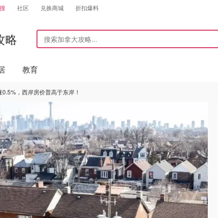
搜
社区
兑换商城
折扣爆料
攻略
居
教育
均涨0.5%，西岸房价普高于东岸！