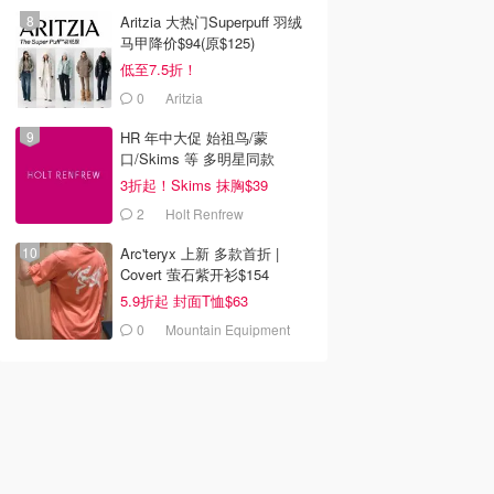
Aritzia 大热门Superpuff 羽绒
马甲降价$94(原$125)
低至7.5折！
0
Aritzia
HR 年中大促 始祖鸟/蒙
口/Skims 等 多明星同款
3折起！Skims 抹胸$39
2
Holt Renfrew
Arc'teryx 上新 多款首折 |
Covert 萤石紫开衫$154
5.9折起 封面T恤$63
0
Mountain Equipment
Company