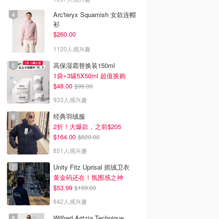
Arc'teryx Squamish 女款连帽
衫
$260.00
1120人感兴趣
高保湿霜替换装150ml
1袋=3罐5X50ml 超值换购
$48.00
$96.00
933人感兴趣
韩国电影推荐 | 最新
2026美国即将上映电影推
Netflix新剧推荐2026 - 
经典羽绒服
韩国电影排行榜，
荐 - 万众期待的热门大片
新好看网飞Netflix新剧大
点！8月最新！(持
- 8月最新: 《末世行者》
片 - 8月最新：《​​百年孤
2折！大爆款，之前$205
）
独2》
$164.00
$820.00
851人感兴趣
Unity Fitz Uprisal 抓绒卫衣
黄金码还在！氛围感之神
$53.99
$109.00
842人感兴趣
Wilfred Aritzia Technique