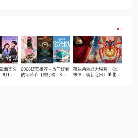
- 最新高分
2026综艺推荐 - 热门好看
荷兰弟重返大银幕‼️《蜘
2026
- 8月最
的综艺节目排行榜 - 8月
蛛侠：崭新之日》🕷️北美
好看的
的荒糖恋
最新:《​​伦敦合伙人》回归
热映中❣️阵容豪华✨🤩
必看盘
啦
续更新