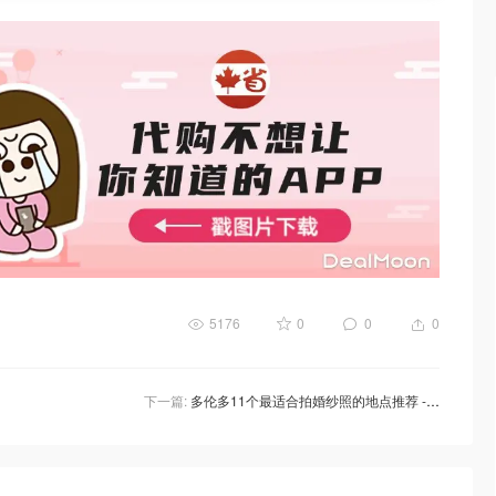
5176
0
0
0
下一篇:
多伦多11个最适合拍婚纱照的地点推荐 - 波尔森码头、Casa Loma、High Park等！