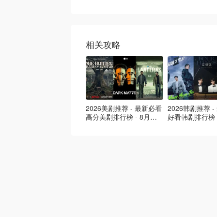
相关攻略
2026美剧推荐 - 最新必看
2026韩剧推荐 
高分美剧排行榜 - 8月最
好看韩剧排行榜 
新: 《​​足球教练 》第四季
新：丁海寅《我
回归！
爱 》上线❣️