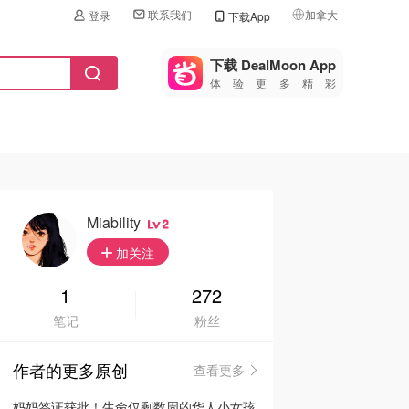
联系我们
加拿大
登录
下载App
🇺🇸
美国
下载 DealMoon App
体验更多精彩
🇨🇳
中国
🇨🇦
加拿大
🇬🇧
英国
🇩🇪
德国
Miability
2
🇫🇷
加关注
法国
🇮🇹
1
272
意大利
笔记
粉丝
🇦🇺
澳洲
作者的更多原创
查看更多
🇳🇿
新西兰
妈妈签证获批！生命仅剩数周的华人小女孩