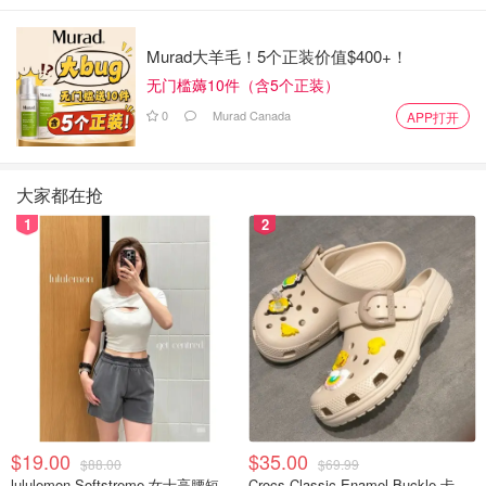
Murad大羊毛！5个正装价值$400+！
无门槛薅10件（含5个正装）
0
Murad Canada
APP打开
大家都在抢
1
2
图片来自gotransit，版权属原作者
$19.00
$35.00
$88.00
$69.99
lululemon Softstreme 女士高腰短裤 10cm
Crocs Classic Enamel Buckle 卡骆驰布扣便鞋