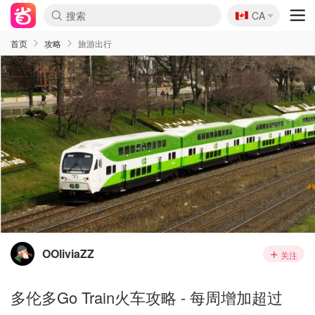
🇨🇦
CA
首页
攻略
旅游出行
OOliviaZZ
关注
多伦多Go Train火车攻略 - 每周增加超过