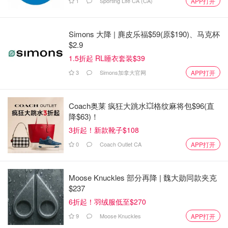
1
Sporting Life CA (CA)
APP打开
Go Train有两种票价形式，按距离收费和通票。
Simons 大降 | 麂皮乐福$59(原$190)、马克杯
1.单程或往返车票
$2.9
1.5折起 RL睡衣套装$39
纸质车票
3
Simons加拿大官网
APP打开
单票、日票和团体票（最多 5 人使用同一张纸质票一起旅
行）可在营业时间内在 GO 车站、巴士总站和部分巴士站或
Coach奥莱 疯狂大跳水💥格纹麻将包$96(直
售票柜台的自动售票机上购买。欲了解更多详情，请访问查
降$63)！
找
车站或停靠站
。
3折起！新款靴子$108
0
Coach Outlet CA
APP打开
电子机票
登录
Go Train购票
页面，填入你的始发站和目的地站，选
Moose Knuckles 部分再降 | 魏大勋同款夹克
择乘车人数，可以查看票价。
$237
6折起！羽绒服低至$270
9
Moose Knuckles
APP打开