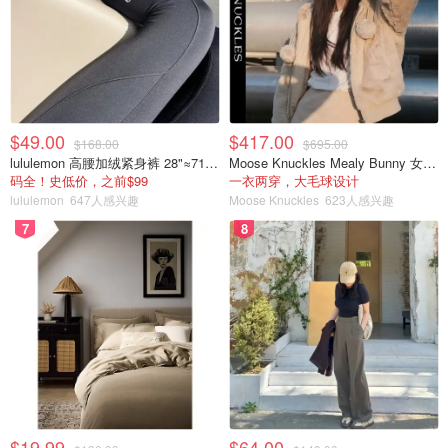
适用于 1 名乘客。适用于周
一日通票
$10
六、周日或节假日旅行。
适用于 1 名乘客。适用于周
周末通行证
$15
六至周日以及节假日周末的
旅行。
$49.00
$417.00
平日
$168.00
$695.00
lululemon 高腰加绒紧身裤 28"≈71cm 5个口袋
Moose Knuckles Mealy Bunny 女士双面穿连帽外套
码全！史低价，之前$99
一衣两穿，大毛球设计
适用于 2 名一起旅行的乘
lululemon
647人感兴趣
Moose Knuckles
623人感兴趣
客。适用于周一至周五的一
2 人平日团体通票
$30
个工作日旅行。节假日除
7
8
外。
适用于 3 名一起旅行的乘
客。适用于周一至周五的一
3 人平日团体通票
$40
个工作日旅行。节假日除
外。
适用于 4 名一起旅行的乘
客。适用于周一至周五的一
4 人平日团体通票
$50
个工作日旅行。节假日除
外。
$19.99
$64.00