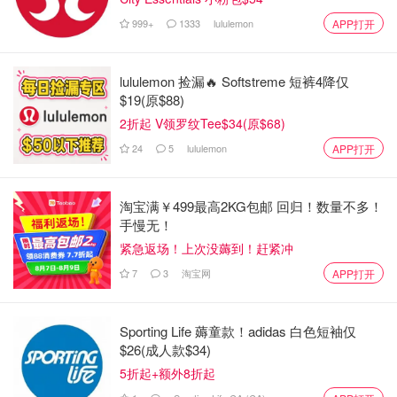
999+
1333
lululemon
APP打开
lululemon 捡漏🔥 Softstreme 短裤4降仅
$19(原$88)
2折起 V领罗纹Tee$34(原$68)
24
5
lululemon
APP打开
淘宝满￥499最高2KG包邮 回归！数量不多！
手慢无！
紧急返场！上次没薅到！赶紧冲
7
3
淘宝网
APP打开
Sporting Life 薅童款！adidas 白色短袖仅
$26(成人款$34)
图片来自@gotransit，版权属原作者
5折起+额外8折起
多伦多Go Train票价