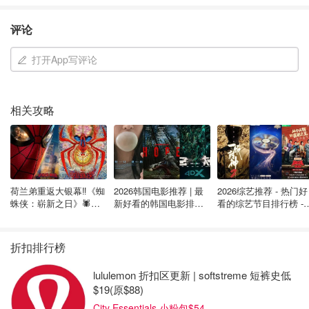
站出发，大部分分别以火车服务的外部终点站命名：
评论
深红色线 Lakeshore West
红色线 Lakeshore East
打开App写评论
橙色线 Milton
绿色线 Kitchener
相关攻略
深蓝线 Barrie
蓝色线 Richmond Hill (to Oak Ridges)
棕色线 Stouffville (to Lincolnville, with buses to
荷兰弟重返大银幕‼️《蜘
2026韩国电影推荐 | 最
2026综艺推荐 - 热门好
Uxbridge)
蛛侠：崭新之日》🕷️北
新好看的韩国电影排行
看的综艺节目排行榜 - 
美热映中❣️阵容豪华✨🤩
榜，必看盘点！8月最
月最新:《​​披荆斩棘
新！(持续更新）
2026》回归啦
多伦多Go Train时刻表
折扣排行榜
大家可以在计划出行是在官网查看
铁路和巴士时刻表
。
lululemon 折扣区更新 | softstreme 短裤史低
$19(原$88)
但是或者时刻表可能会经常变化，如需最新的出发信息，请
City Essentials 小粉包$54
访问
旅行规划器
以获取火车或巴士的下一个可用行程。