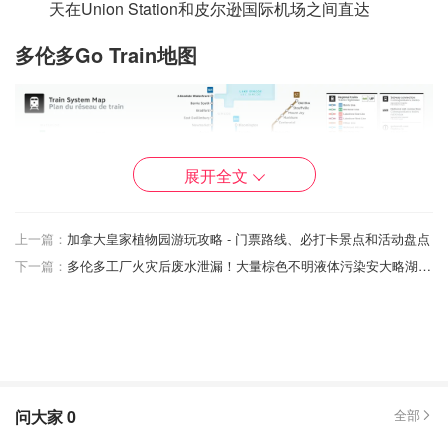
天在Union Station和皮尔逊国际机场之间直达
多伦多Go Train地图
展开全文
图片来自@gotransit，版权属原作者
上一篇：
加拿大皇家植物园游玩攻略 - 门票路线、必打卡景点和活动盘点
下一篇：
多伦多工厂火灾后废水泄漏！大量棕色不明液体污染安大略湖致大量野生动物死亡！
GO Transit 主要服务于大多伦多和汉密尔顿地区，以及周边
地区荷顿、皮尔、约克和达勒姆。GO Transit 的线路延伸至
附近的尼亚加拉和滑铁卢地区、布兰特福德和彼得伯勒市以
及锡姆科、达弗林和惠灵顿县，与大金马蹄地区大致相同的
区域。
问大家
0
全部
GO Transit 地图显示了7条火车线路，全部从多伦多联合车