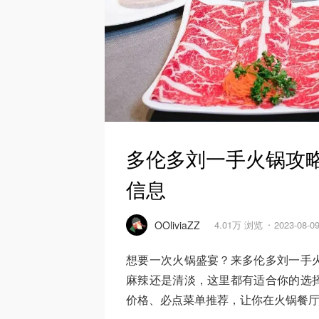
多伦多刘一手火锅攻略
信息
OOliviaZZ
4.01万 浏览
2023-08-
想要一次火锅盛宴？来多伦多刘一手
麻辣还是清淡，这里都有适合你的选
价格、必点菜单推荐，让你在火锅餐