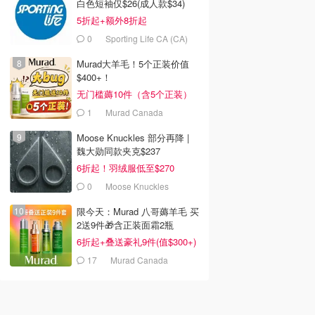
白色短袖仅$26(成人款$34)
5折起+额外8折起
0
Sporting Life CA (CA)
Murad大羊毛！5个正装价值
$400+！
无门槛薅10件（含5个正装）
1
Murad Canada
Moose Knuckles 部分再降 |
魏大勋同款夹克$237
6折起！羽绒服低至$270
0
Moose Knuckles
限今天：Murad 八哥薅羊毛 买
2送9件🎁含正装面霜2瓶
6折起+叠送豪礼9件(值$300+)
17
Murad Canada