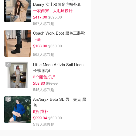
Bunny 女士双面穿连帽外套
一衣两穿，大毛球设计
$417.00
$695.00
567人感兴趣
Coach Work Boot 黑色工装靴
上新
$108.00
$360.00
562人感兴趣
Little Moon Aritzia Sail Linen
长裤 麻织
3个颜色打折
$58.80
$98.00
545人感兴趣
Arc'teryx Beta SL 男士夹克 黑
色
5折 蹲补
$299.94
$600.00
518人感兴趣