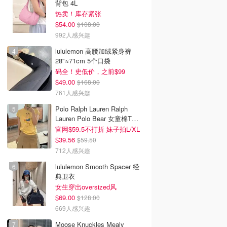
背包 4L
热卖！库存紧张
$54.00
$108.00
992人感兴趣
lululemon 高腰加绒紧身裤
28"≈71cm 5个口袋
码全！史低价，之前$99
$49.00
$168.00
761人感兴趣
Polo Ralph Lauren Ralph
Lauren Polo Bear 女童棉T恤
染色 1件
官网$59.5不打折 妹子拍L/XL
$39.56
$59.50
712人感兴趣
lululemon Smooth Spacer 经
典卫衣
女生穿出oversized风
$69.00
$128.00
669人感兴趣
Moose Knuckles Mealy