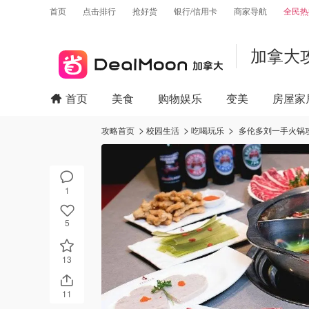
首页
点击排行
抢好货
银行/信用卡
商家导航
全民热
加拿大
首页
美食
购物娱乐
变美
房屋家
攻略首页
校园生活
吃喝玩乐
多伦多刘一手火锅攻
1
5
13
11