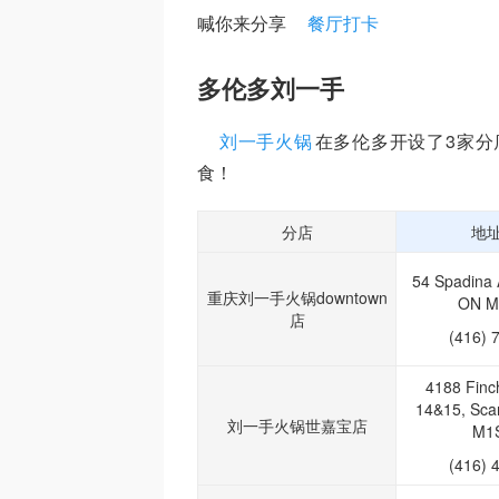
喊你来分享
餐厅打卡
多伦多刘一手
刘一手火锅
在多伦多开设了3家
食！
分店
地址
54 Spadina 
重庆刘一手火锅downtown
ON M
店
(416) 
4188 Finc
14&15, Sca
刘一手火锅世嘉宝店
M1
(416) 