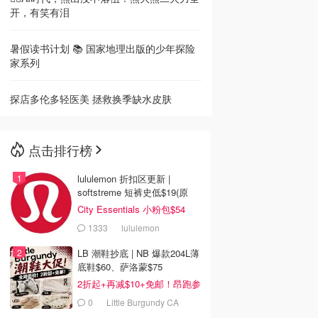
开，有笑有泪
暑假读书计划 📚 国家地理出版的少年探险
家系列
探店多伦多轻医美 拯救换季缺水皮肤
点击排行榜
lululemon 折扣区更新 |
softstreme 短裤史低$19(原
$88)
City Essentials 小粉包$54
1333
lululemon
LB 潮鞋抄底 | NB 爆款204L薄
底鞋$60、萨洛蒙$75
2折起+再减$10+免邮！昂跑参
加
0
Little Burgundy CA
(CA）