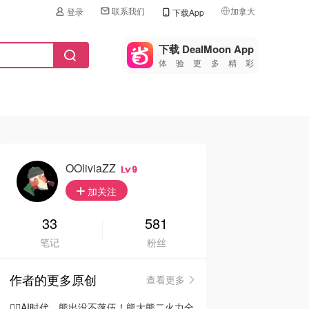
联系我们
加拿大
登录
下载App
🇺🇸
美国
下载 DealMoon App
体验更多精彩
🇨🇳
中国
🇨🇦
加拿大
🇬🇧
英国
🇩🇪
德国
OOliviaZZ
9
🇫🇷
加关注
法国
🇮🇹
33
581
意大利
笔记
粉丝
🇦🇺
澳洲
作者的更多原创
查看更多
🇳🇿
新西兰
🦸‍♂️AI时代，熊出没不落伍！熊大熊二火力全