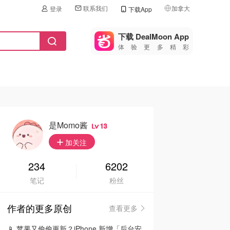
联系我们
加拿大
登录
下载App
🇺🇸
美国
下载 DealMoon App
体验更多精彩
🇨🇳
中国
🇨🇦
加拿大
🇬🇧
英国
🇩🇪
德国
是momo酱
13
🇫🇷
加关注
法国
🇮🇹
234
6202
意大利
笔记
粉丝
🇦🇺
澳洲
作者的更多原创
查看更多
🇳🇿
新西兰
📱 苹果又偷偷更新？iPhone 新增「后台安