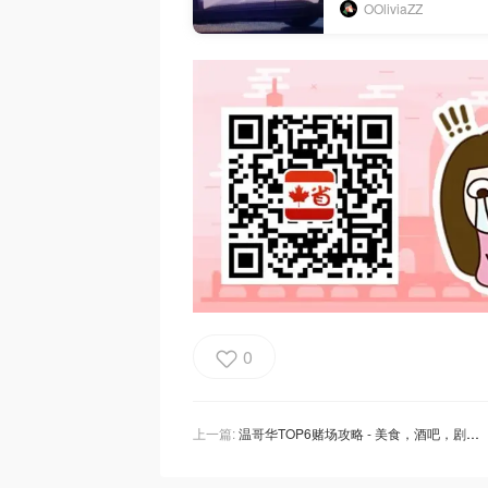
OOliviaZZ
0
上一篇:
温哥华TOP6赌场攻略 - 美食，酒吧，剧院，音乐表演应有尽有，解锁本地度假村！