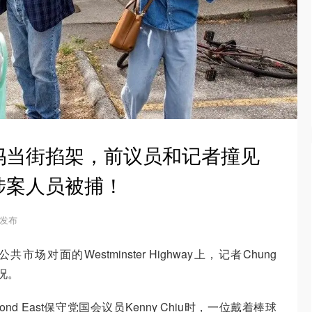
妈当街掐架，前议员和记者撞见
涉案人员被捕！
3 发布
对面的Westminster Highway上，记者Chung
况。
chmond East保守党国会议员Kenny Chiu时，一位戴着棒球