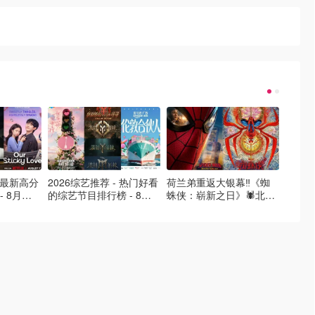
- 最新高分
2026综艺推荐 - 热门好看
荷兰弟重返大银幕‼️《蜘
2026
- 8月最
的综艺节目排行榜 - 8月
蛛侠：崭新之日》🕷️北美
好看的
的荒糖恋
最新:《​​伦敦合伙人》回归
热映中❣️阵容豪华✨🤩
必看盘
啦
续更新