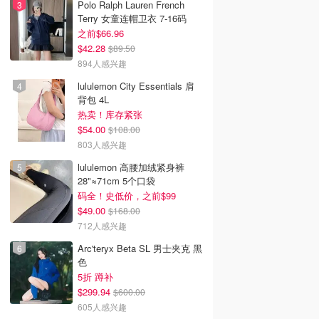
Polo Ralph Lauren French
Terry 女童连帽卫衣 7-16码
之前$66.96
$42.28
$89.50
894人感兴趣
lululemon City Essentials 肩
背包 4L
热卖！库存紧张
$54.00
$108.00
803人感兴趣
lululemon 高腰加绒紧身裤
28"≈71cm 5个口袋
韩国电影推荐 | 最新
2026美国即将上映电影推
Netflix新剧推荐2026 - 
码全！史低价，之前$99
韩国电影排行榜，
荐 - 万众期待的热门大片
新好看网飞Netflix新剧大
点！8月最新！(持
- 8月最新: 《末世行者》
片 - 8月最新：《​​百年孤
$49.00
$168.00
）
独2》
712人感兴趣
Arc'teryx Beta SL 男士夹克 黑
色
5折 蹲补
$299.94
$600.00
605人感兴趣