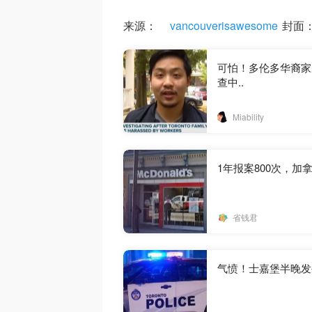
来源：
vancouverisawesome
封面：C
可怕！多伦多华裔家
查中..
Miability
1年报案800次，
省钱君
气愤！士嘉堡半晚发