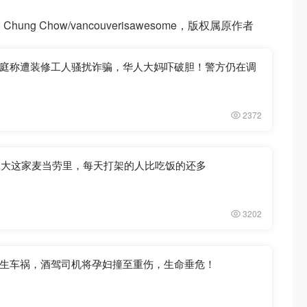
hung Chow/vancouverisawesome，版权属原作者
庭称遭装修工人骚扰诈骗，华人大妈吓破胆！警方仍在调
2372
加拿大这家麦当劳里，每天打架的人比吃饭的还多
3202
生车祸，酒驾司机将孕妇撞至重伤，生命垂危！