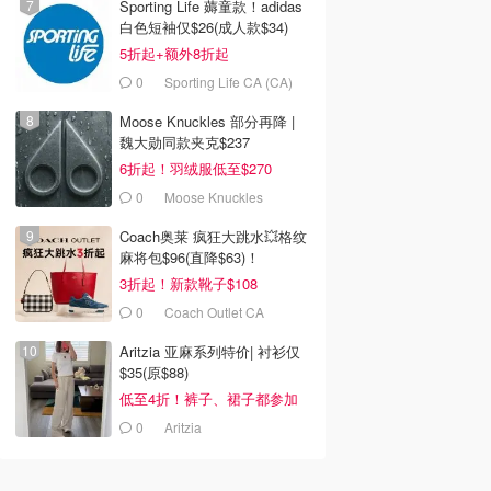
Sporting Life 薅童款！adidas
白色短袖仅$26(成人款$34)
5折起+额外8折起
0
Sporting Life CA (CA)
Moose Knuckles 部分再降 |
魏大勋同款夹克$237
6折起！羽绒服低至$270
0
Moose Knuckles
Coach奥莱 疯狂大跳水💥格纹
麻将包$96(直降$63)！
3折起！新款靴子$108
0
Coach Outlet CA
Aritzia 亚麻系列特价| 衬衫仅
$35(原$88)
低至4折！裤子、裙子都参加
0
Aritzia