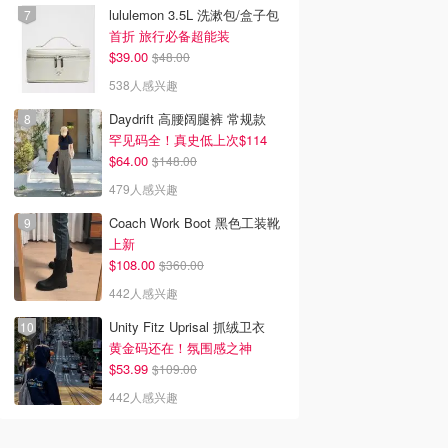
lululemon 3.5L 洗漱包/盒子包
首折 旅行必备超能装
$39.00
$48.00
538人感兴趣
Daydrift 高腰阔腿裤 常规款
罕见码全！真史低上次$114
$64.00
$148.00
479人感兴趣
Coach Work Boot 黑色工装靴
上新
$108.00
$360.00
442人感兴趣
Unity Fitz Uprisal 抓绒卫衣
黄金码还在！氛围感之神
$53.99
$109.00
442人感兴趣