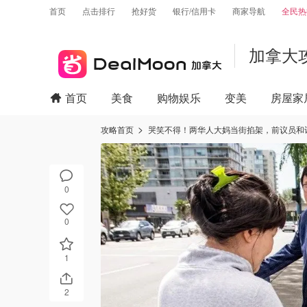
首页
点击排行
抢好货
银行/信用卡
商家导航
全民热
加拿大
首页
美食
购物娱乐
变美
房屋家
攻略首页
哭笑不得！两华人大妈当街掐架，前议员和
0
0
1
2