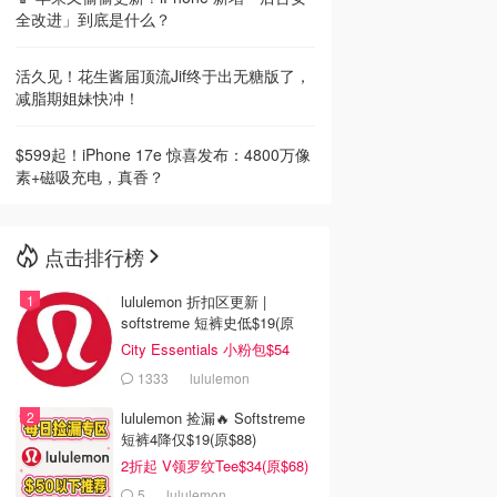
全改进」到底是什么？
活久见！花生酱届顶流Jif终于出无糖版了，
减脂期姐妹快冲！
$599起！iPhone 17e 惊喜发布：4800万像
素+磁吸充电，真香？
点击排行榜
lululemon 折扣区更新 |
softstreme 短裤史低$19(原
$88)
City Essentials 小粉包$54
1333
lululemon
lululemon 捡漏🔥 Softstreme
短裤4降仅$19(原$88)
2折起 V领罗纹Tee$34(原$68)
5
lululemon