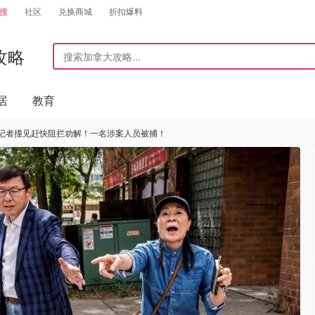
搜
社区
兑换商城
折扣爆料
攻略
居
教育
记者撞见赶快阻拦劝解！一名涉案人员被捕！