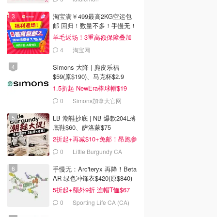
淘宝满￥499最高2KG空运包
邮 回归！数量不多！手慢无！
羊毛返场！3重高额保障叠加
4
淘宝网
Simons 大降 | 麂皮乐福
$59(原$190)、马克杯$2.9
1.5折起 NewEra棒球帽$19
0
Simons加拿大官网
LB 潮鞋抄底 | NB 爆款204L薄
底鞋$60、萨洛蒙$75
2折起+再减$10+免邮！昂跑参
加
0
Little Burgundy CA
(CA）
手慢无：Arc'teryx 再降！Beta
AR 绿色冲锋衣$420(原$840)
5折起+额外9折 连帽T恤$67
0
Sporting Life CA (CA)