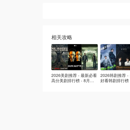
相关攻略
2026美剧推荐 - 最新必看
2026韩剧推荐 
高分美剧排行榜 - 8月最
好看韩剧排行榜 
新: 《​​足球教练 》第四季
新：丁海寅《我
回归！
爱 》上线❣️