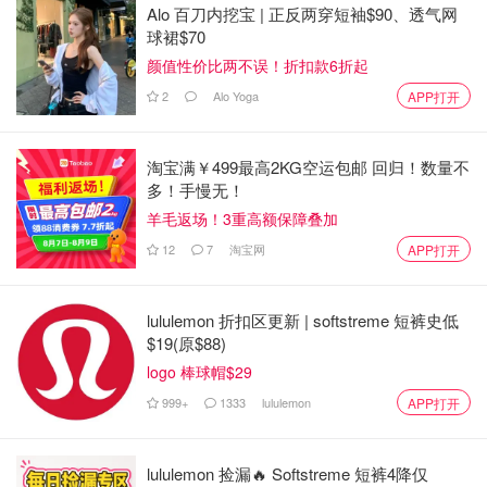
Alo 百刀内挖宝 | 正反两穿短袖$90、透气网
省钱君
6707
球裙$70
颜值性价比两不误！折扣款6折起
注意！机场快线UP Express因意外维
2
Alo Yoga
APP打开
修停运！周日仅恢复有限班次服务！
淘宝满￥499最高2KG空运包邮 回归！数量不
Miability
1560
多！手慢无！
羊毛返场！3重高额保障叠加
4月的最后一周，多伦多的周一从TTC
12
7
淘宝网
APP打开
中断开始！
lululemon 折扣区更新 | softstreme 短裤史低
Xxxiaoo
1663
$19(原$88)
logo 棒球帽$29
999+
1333
lululemon
APP打开
lululemon 捡漏🔥 Softstreme 短裤4降仅