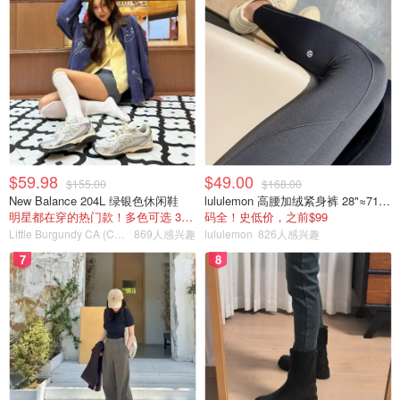
$59.98
$49.00
$155.00
$168.00
New Balance 204L 绿银色休闲鞋
lululemon 高腰加绒紧身裤 28"≈71cm 5个口袋
明星都在穿的热门款！多色可选 3.8折
码全！史低价，之前$99
Little Burgundy CA (CA）
869人感兴趣
lululemon
826人感兴趣
7
8