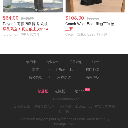
$64.00
$108.00
$148.00
$360.00
Daydrift 高腰阔腿裤 常规款
Coach Work Boot 黑色工装靴
罕见码全！真史低上次$114
上新
lululemon
709人感兴趣
Coach Outlet
628人感兴趣
信用卡
商业合作
联系我们
双十一
黑五
InRewards
饭团外卖
隐私条款
用户协议
版权声明
触屏版
电脑版
下载App
2017©dealmoon.ca
页面信息由用户分享或品牌、商家提供，由Dealmoon核实后发布折
扣广告
Dealmoon may get paid by brands or deals when user buy
through links