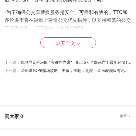
"为了确保公交车替换服务是安全、可靠和有效的，TTC和
多伦多市将在街道上建造公交优先措施，以支持频繁的公交
车替换服务，"TTC网站上的信息写道。
"已经被市议会批准的公交优先措施包括：专用的红漆公交
展开全文
车道；公交信号优先；以及在关键位置调整路缘石、路面标
记和转弯限制。施工将在今年夏天开始，我们预计将在今年
上一篇：
泰坦尼克号潜艇 "灾难性内爆"，船上5人全部死亡！最年轻仅19岁，可能无法找回尸体！
11月3号线关闭前完成。"
下一篇：
温哥华TOP6赌场攻略 - 美食，酒吧，剧院，音乐表演应有尽有，解锁本地度假村！
预计TTC将继续进行专用巴士道的设计工作，该巴士道将在
现有的SRT线上运行，该项目可将通勤者的旅行时间估计提
高10分钟。该市正面临着5900万元项目的资金缺口，一些
市长候选人表示，如果没有省里的财政支持，他们将不会继
续进行该巴士道修建。如果该项目继续进行，TTC说，公交
问大家
0
全部
车道可能 "最早在2025年冬季 "开始运营。