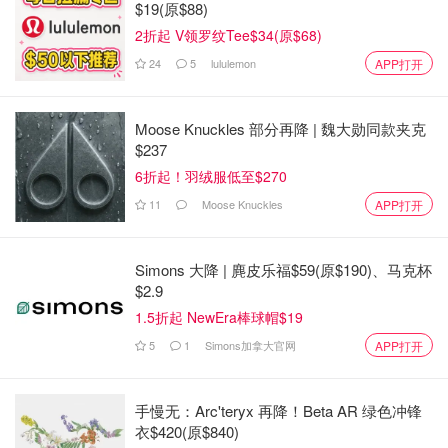
$19(原$88)
2折起 V领罗纹Tee$34(原$68)
24
5
lululemon
APP打开
Moose Knuckles 部分再降 | 魏大勋同款夹克
$237
6折起！羽绒服低至$270
11
Moose Knuckles
APP打开
Simons 大降 | 麂皮乐福$59(原$190)、马克杯
$2.9
1.5折起 NewEra棒球帽$19
5
1
Simons加拿大官网
APP打开
手慢无：Arc'teryx 再降！Beta AR 绿色冲锋
衣$420(原$840)