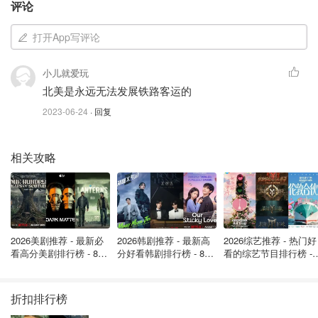
评论
打开App写评论
小儿就爱玩
北美是永远无法发展铁路客运的
2023-06-24
· 回复
相关攻略
图片来自TTC/ Twitter，版权属原作者
巴士将取代SRT至少七年，直到士嘉堡地铁延长线开始服
务，预计最早将于2030年开始运营。
来源：
CP24
封面：TTC/ Twitter，版权属原作者
2026美剧推荐 - 最新必
2026韩剧推荐 - 最新高
2026综艺推荐 - 热门好
看高分美剧排行榜 - 8月
分好看韩剧排行榜 - 8月
看的综艺节目排行榜 - 
最新: 《​​足球教练 》第
最新：丁海寅《我的荒
月最新:《​​伦敦合伙人
四季回归！
糖恋爱 》上线❣️
回归啦
多伦多封路改线通知 - 父亲节周末大堵
车！司机注意路关和活动！
折扣排行榜