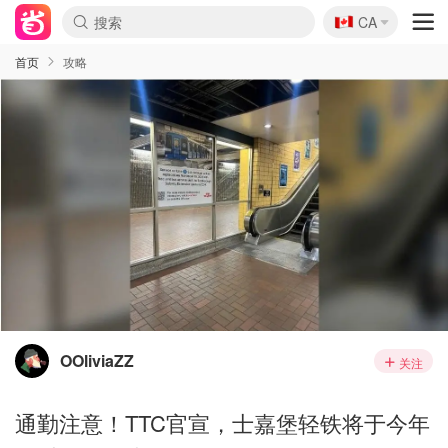
🇨🇦
CA
首页
攻略
OOliviaZZ
关注
通勤注意！TTC官宣，士嘉堡轻铁将于今年