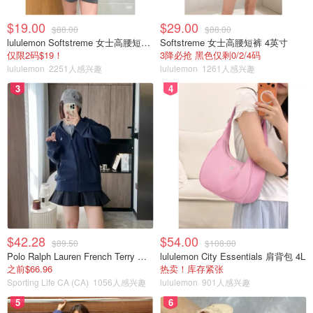
$19.00
$29.00
$88.00
$88.00
lululemon Softstreme 女士高腰短裤 10cm
Softstreme 女士高腰短裤 4英寸
仅限2码$19！
3降必抢 黑色仅剩0/2/4码
lululemon
2251人感兴趣
lululemon
1261人感兴趣
3
4
$42.28
$54.00
$89.50
$108.00
Polo Ralph Lauren French Terry 女童连帽卫衣 7-16码
lululemon City Essentials 肩背包 4L
之前$66.96
热卖！库存紧张
Sporting Life CA (CA)
1056人感兴趣
lululemon
901人感兴趣
5
6