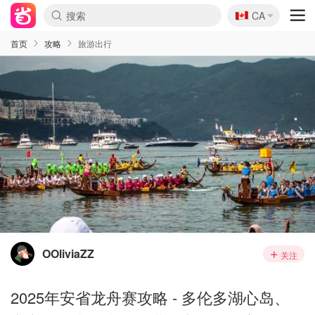
🇨🇦
CA
首页
攻略
旅游出行
OOliviaZZ
关注
2025年安省龙舟赛攻略 - 多伦多湖心岛、