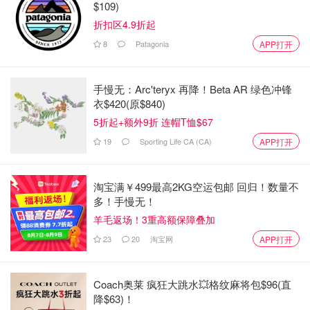
$109)
时间：2025年6月14日星期六
折扣区4.9折起
8
Patagonia
APP打开
地点：Palmer Park, 175 Water St, Port Perry, ON L0C 1B0,
Canada
手慢无：Arc'teryx 再降！Beta AR 绿色冲锋
参加由 Alkame Dragon Boats 主办的
佩里港端午节
有趣
衣$420(原$840)
而友好的比赛，这是划桨的好日子，也是支持社区的好方
5折起+额外9折 连帽T恤$67
法。
19
Sporting Life CA (CA)
APP打开
淘宝满￥499最高2KG空运包邮 回归！数量不
多！手慢无！
羊毛返场！3重高额保障叠加
23
20
淘宝网
APP打开
交通tips
Coach奥莱 疯狂大跳水💥格纹麻将包$96(直
前往停车场的路线：
降$63)！