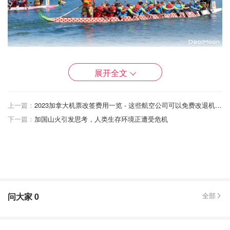
图片来自@destinationtoronto，版权属原作者
展开全文
TIM HORTONS 渥太华龙舟节
上一篇：
2023加拿大机票改签费用一览 - 这些航空公司可以免费改退机票！
时间： 2025年6月20日至22日
下一篇：
加国山火引发思考，人类生存环境正遭受危机
Tim Hortons渥太华龙舟节
隆重宣布Scimitar Sports
Canada作为2025年龙舟赛的官方商品供应商。作为此次激
动人心的合作的一部分， Scimitar Sports Canada将推出一
系列独家运动和生活方式服饰，其灵感源自加拿大最大的龙
舟节的活力、社区和文化。
问大家
0
全部