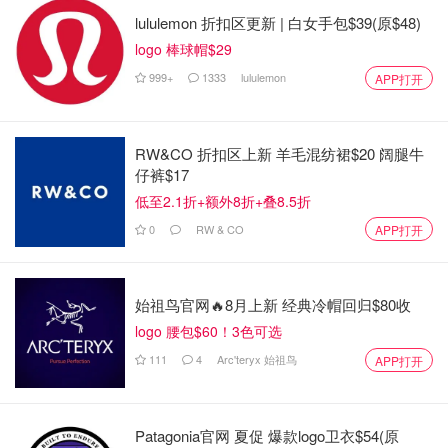
园位于河滨大道 (Riverside Drive) 与沃克利路 (Walkley
lululemon 折扣区更新 | 白女手包$39(原$48)
Road) 交叉口以北 0.5 公里处。可从皇后大道 (Queensway)
logo 棒球帽$29
（417 号公路）直接前往河滨大道。请寻找河滨南出口
999+
1333
lululemon
APP打开
(Riverside South EXIT)。
骑行
RW&CO 折扣区上新 羊毛混纺裙$20 阔腿牛
仔裤$17
Tim Hortons 渥太华龙舟节在 Mooney's Bay 公园举办，节
低至2.1折+额外8折+叠8.5折
日期间提供免费无人看管的自行车停放服务。您可以一边享
0
RW & CO
APP打开
受节日的乐趣，一边将自行车停放在现场。
公共交通
始祖鸟官网🔥8月上新 经典冷帽回归$80收
请查看OC Transpo时刻表，了解前往 Mooney's Bay Park
logo 腰包$60！3色可选
的服务。
111
4
Arc'teryx 始祖鸟
APP打开
距离 Mooney's Bay 站仅几步之遥。
佩里港端午节龙舟赛
Patagonia官网 夏促 爆款logo卫衣$54(原