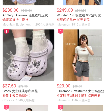
非常荣幸地邀请来自世界各地的队伍参加这项具有里程碑意
$238.00
$249.00
义的赛事。期待精彩的比赛、热闹的节日氛围以及全新内
$340.00
$348.00
Arc'teryx Gamma 轻量连帽卫衣 女款
Wunder Puff 羽绒服 600蓬松度
容，共同纪念这个特别的年份！
锦葵紫首折！蹲补
有细闪的黑色 拍照好看
Mountain Equipment Company
2054人感兴趣
lululemon
1916人感兴趣
二十周年有什么新鲜事？
3
4
• 50/50 抽奖，寻找蓝龙！
• 抽奖、奖品和游戏
• 更多节日乐趣：享受商家摊位、由 Glory Days Brewing 赞
助的热门啤酒花园以及 Cousins Market 的美味佳肴。
让我们把今年打造成最精彩的一年，庆祝我们20年来的精彩
合作、竞争和友谊！带上你的活力，带上你的桨，让我们一
$37.50
$29.00
$79.99
$88.00
起挥舞着水，创造历史！
Crocs 女士经典厚底凉鞋
lululemon Softstreme 女士高腰短裤 10cm
补货！云朵葡萄冰！
不定时变回$19！随时点进来看
如果你喜欢我们的文章记得❤喜欢+⭐收藏+📣分享哦~
Crocs.ca
1840人感兴趣
lululemon
1569人感兴趣
5
6
封面：Joshua J. Cotten on Unsplash