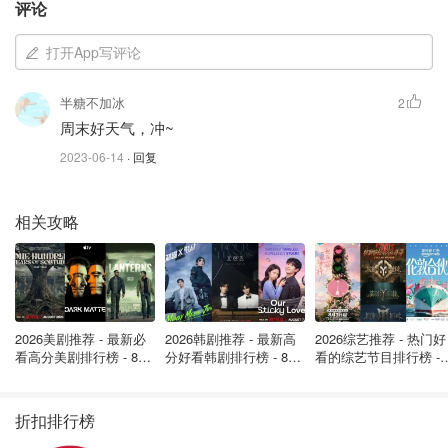
评论
打开App写评论
半糖不加冰
2
周末好天气，冲~
2023-06-14
· 回复
相关攻略
交通tips
穆尼湾公园
安大略省渥太华河滨大道2960号 K1V 8N6
2026美剧推荐 - 最新必
2026韩剧推荐 - 最新高
2026综艺推荐 - 热门好
看高分美剧排行榜 - 8月
分好看韩剧排行榜 - 8月
看的综艺节目排行榜 - 
驾驶
最新: 《​​足球教练 》第
最新：丁海寅《我的荒
月最新:《​​伦敦合伙人
四季回归！
糖恋爱 》上线❣️
回归啦
穆尼湾公园 (Mooney's Bay Park) 位于河滨大道 (Riverside
折扣排行榜
Drive) 与苍鹭路 (Heron Road) 交叉口以南 1.5 公里处。公