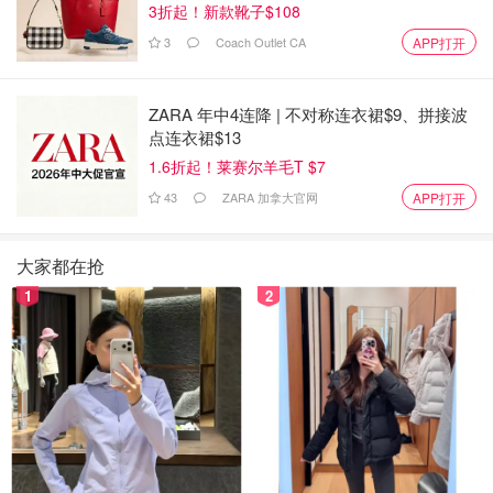
3折起！新款靴子$108
从多伦多出发，沿 401 号高速公路东行至金斯顿。
3
Coach Outlet CA
APP打开
从 410 号出口驶往 Brock Street S。
继续沿 Brock Street S 行驶至 Baldwin Street S/Hwy
ZARA 年中4连降 | 不对称连衣裙$9、拼接波
12 N。
点连衣裙$13
靠左继续沿 Baldwin Street S/Hwy 12 N 行驶。
1.6折起！莱赛尔羊毛T $7
43
ZARA 加拿大官网
APP打开
在 Reach 街右转。
由于活动周边停车位有限，建议参与者将车停放在
大家都在抢
Emmanuel 社区教堂。教堂和活动现场之间将于上午 8:00
1
2
至下午 5:00 提供班车服务。所有违规停车的车辆将由镇政
府酌情标记或拖走。
第 20 届密西沙加龙舟节
这是
密西沙加龙舟节
的 20 周年纪念日，这里要举办迄今
为止最盛大的庆祝活动！