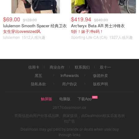
端午节怎么过
$69.00
$419.94
$128.00
$840.00
lululemon Smooth Spacer 经典卫衣
Arc'teryx Beta AR 男士冲锋衣
女生穿出oversized风
5折！妹子冲s码！
lululemon
1512人感兴趣
Sporting Life CA (CA)
1327人感兴趣
信用卡
商业合作
联系我们
双十一
黑五
InRewards
饭团外卖
隐私条款
用户协议
版权声明
触屏版
电脑版
下载App
2017©dealmoon.ca
页面信息由用户分享或品牌、商家提供，由Dealmoon核实后发布折
扣广告
Dealmoon may get paid by brands or deals when user buy
through links