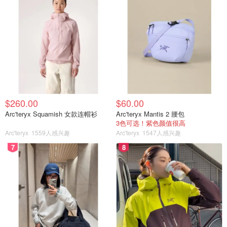
2026多伦多遛娃好去处 - 新春舞狮，
抢优惠折扣红包、爱马仕礼包，免费
活动推荐！
美丽废物
4.3w
6
10个多伦多好去处！周末就去这些景
$260.00
$60.00
点、活动、游乐场给身心充电吧！
Arc'teryx Squamish 女款连帽衫
Arc'teryx Mantis 2 腰包
（多图）
3色可选！紫色颜值很高
Arc'teryx
1559人感兴趣
Arc'teryx
1547人感兴趣
3.3w
7
8