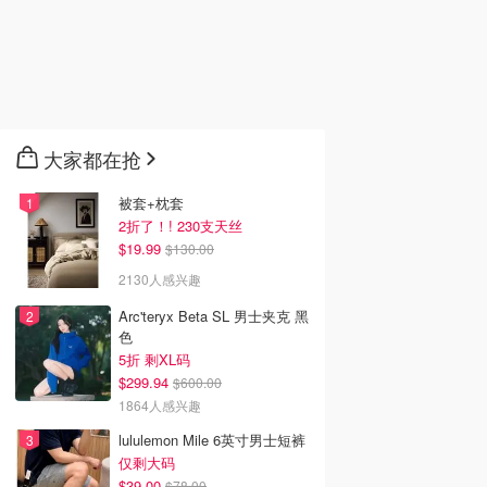
大家都在抢
被套+枕套
2折了！! 230支天丝
$19.99
$130.00
2130人感兴趣
Arc'teryx Beta SL 男士夹克 黑
色
5折 剩XL码
$299.94
$600.00
1864人感兴趣
lululemon Mile 6英寸男士短裤
仅剩大码
$39.00
$78.00