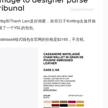
ttig和Thanh Lam是好闺蜜，前些日子Knitting去迪拜旅
借了一个YSL的包包。
rent Matelassé链式钱包在官网的价格是$2165，不含税。