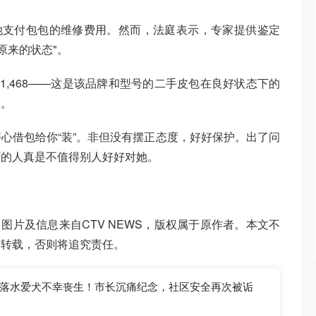
应让她支付包包的维修费用。然而，法庭表示，专家提供鉴定
原来的状态"。
am $1,468——这是该品牌和型号的二手皮包在良好状态下的
值。
心借包给你“装”。非但没有摆正态度，好好保护。出了问
坏的人真是不值得别人好好对她。
。
，图片及信息来自CTV NEWS，版权属于原作者。本文不
自转载，否则将追究责任。
落水爱犬不幸丧生！市长沉痛纪念，社区安全再次被诟