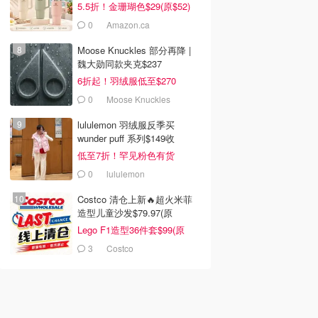
5.5折！金珊瑚色$29(原$52)
0
Amazon.ca
Moose Knuckles 部分再降 |
魏大勋同款夹克$237
6折起！羽绒服低至$270
0
Moose Knuckles
lululemon 羽绒服反季买
wunder puff 系列$149收
低至7折！罕见粉色有货
0
lululemon
Costco 清仓上新🔥超火米菲
造型儿童沙发$79.97(原
$129.99)
Lego F1造型36件套$99(原
$159)
3
Costco