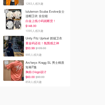
1263人感兴趣
lululemon Scuba Evolve女士
连帽卫衣 全拉链
白金上线小码就断货！
$148.00
1095人感兴趣
Unity Fitz Uprisal 抓绒卫衣
黄金码还在！氛围感之神
$53.99
$109.00
995人感兴趣
Arc'teryx Kragg SL 男士棉质
短袖T恤
胸前小logo设计
$63.00
$90.00
858人感兴趣