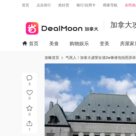
首页
点击排行
抢好货
银行/信用卡
商家导航
全民热
加拿大
首页
美食
购物娱乐
变美
房屋家
攻略首页
气死人！加拿大虚荣女借2w奢侈包拍照弄
3
0
0
1