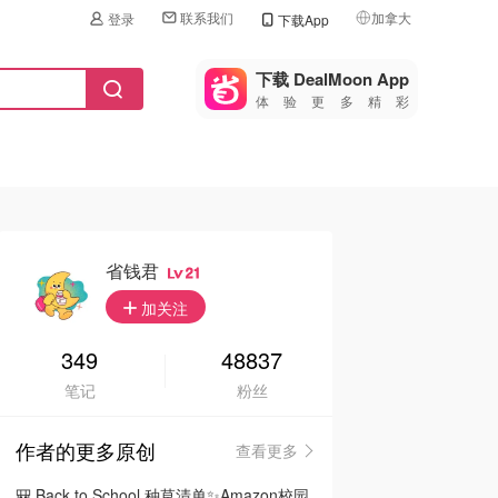
联系我们
加拿大
登录
下载App
🇺🇸
美国
下载 DealMoon App
体验更多精彩
🇨🇳
中国
🇨🇦
加拿大
🇬🇧
英国
🇩🇪
德国
省钱君
21
🇫🇷
加关注
法国
🇮🇹
349
48837
意大利
笔记
粉丝
🇦🇺
澳洲
作者的更多原创
查看更多
🇳🇿
新西兰
🎒 Back to School 种草清单✨Amazon校园