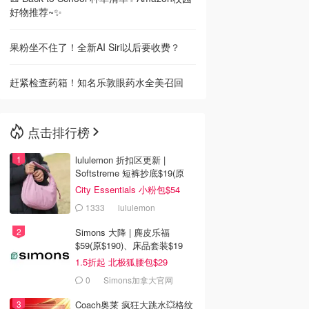
好物推荐~✨
果粉坐不住了！全新AI Siri以后要收费？
赶紧检查药箱！知名乐敦眼药水全美召回
点击排行榜
lululemon 折扣区更新 |
Softstreme 短裤抄底$19(原
$88)
City Essentials 小粉包$54
1333
lululemon
Simons 大降 | 麂皮乐福
$59(原$190)、床品套装$19
1.5折起 北极狐腰包$29
0
Simons加拿大官网
Coach奥莱 疯狂大跳水💥格纹