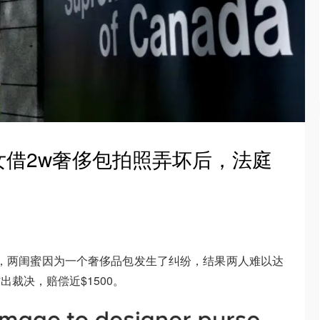
女借2w奢侈包拍照弄坏后，法庭
，两闺蜜因为一个奢侈品包发生了纠纷，结果两人难以达
裁决，赔偿近$1500。