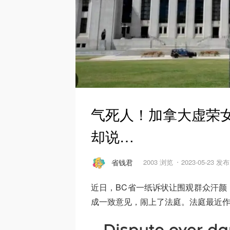
气死人！加拿大虚荣
却说…
省钱君
2003 浏览
2023-05-23 发布
近日，BC省一纸诉状让围观群众汗颜
成一致意见，闹上了法庭。法庭最近作出