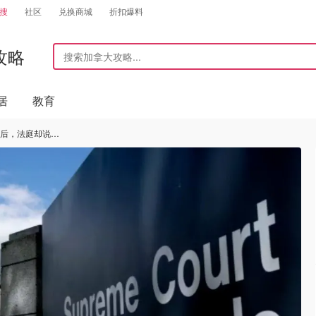
搜
社区
兑换商城
折扣爆料
攻略
居
教育
坏后，法庭却说…