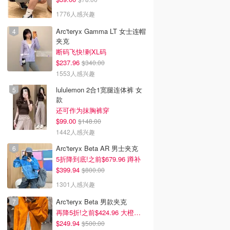
1776人感兴趣
Arc'teryx Gamma LT 女士连帽
夹克
断码飞快!剩XL码
$237.96
$340.00
1553人感兴趣
lululemon 2合1宽腿连体裤 女
款
还可作为抹胸裤穿
$99.00
$148.00
1442人感兴趣
Arc'teryx Beta AR 男士夹克
5折降到底!之前$679.96 蹲补
$399.94
$800.00
1301人感兴趣
Arc'teryx Beta 男款夹克
再降5折!之前$424.96 大橙子好显白 蹲补
$249.94
$500.00