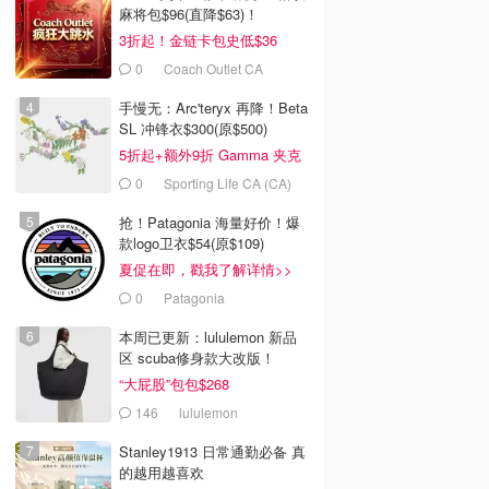
麻将包$96(直降$63)！
3折起！金链卡包史低$36
0
Coach Outlet CA
手慢无：Arc'teryx 再降！Beta
SL 冲锋衣$300(原$500)
5折起+额外9折 Gamma 夹克
$238
0
Sporting Life CA (CA)
抢！Patagonia 海量好价！爆
款logo卫衣$54(原$109)
夏促在即，戳我了解详情>>
0
Patagonia
本周已更新：lululemon 新品
区 scuba修身款大改版！
“大屁股”包包$268
146
lululemon
Stanley1913 日常通勤必备 真
的越用越喜欢