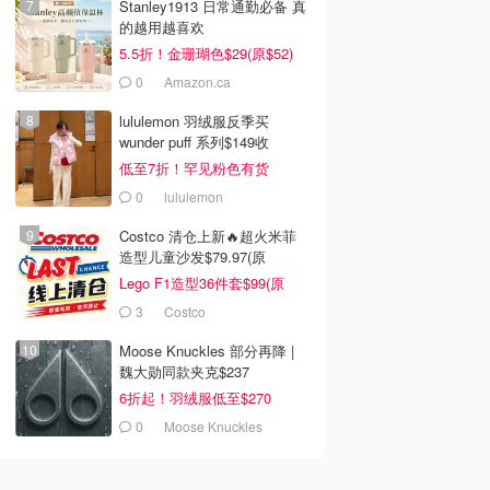
Stanley1913 日常通勤必备 真
的越用越喜欢
5.5折！金珊瑚色$29(原$52)
0
Amazon.ca
lululemon 羽绒服反季买
wunder puff 系列$149收
低至7折！罕见粉色有货
0
lululemon
Costco 清仓上新🔥超火米菲
造型儿童沙发$79.97(原
$129.99)
Lego F1造型36件套$99(原
$159)
3
Costco
Moose Knuckles 部分再降 |
魏大勋同款夹克$237
6折起！羽绒服低至$270
0
Moose Knuckles