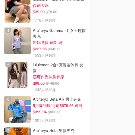
仅剩大码
ix新剧推荐2026 - 最
2026韩剧推荐 - 最新高分
2026美剧推荐 - 最新必
$39.00
$78.00
飞Netflix新剧大
好看韩剧排行榜 - 8月最
高分美剧排行榜 - 8月最
8月最新：《​​百年孤
新：《财阀X刑警 第二
新: 《​​百年孤独》第二季
1776人感兴趣
季》终于回归！
回归！
Arc'teryx Gamma LT 女士连帽
夹克
断码飞快!剩XL码
$237.96
$340.00
1553人感兴趣
lululemon 2合1宽腿连体裤 女
款
还可作为抹胸裤穿
$99.00
$148.00
1442人感兴趣
Arc'teryx Beta AR 男士夹克
5折降到底!之前$679.96 蹲补
$399.94
$800.00
1301人感兴趣
Arc'teryx Beta 男款夹克