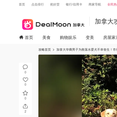
首页
点击排行
抢好货
银行/信用卡
商家导航
全民热
加拿大
首页
美食
购物娱乐
变美
房屋家
攻略首页
加拿大华裔男子为救落水爱犬不幸丧生！市
0
0
0
2