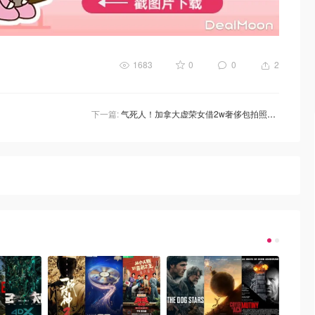
1683
0
0
2
下一篇:
气死人！加拿大虚荣女借2w奢侈包拍照弄坏后，法庭却说…