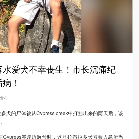
落水爱犬不幸丧生！市长沉痛纪
诟病！
3 发布
的尸体被从Cypress creek中打捞出来的两天后，该
念。
sa在Cypress溪岸边遛弯时，这只拉布拉多犬被卷入急流当