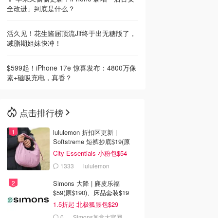
全改进」到底是什么？
活久见！花生酱届顶流Jif终于出无糖版了，
减脂期姐妹快冲！
$599起！iPhone 17e 惊喜发布：4800万像
素+磁吸充电，真香？
点击排行榜
lululemon 折扣区更新 |
Softstreme 短裤抄底$19(原
$88)
City Essentials 小粉包$54
1333
lululemon
Simons 大降 | 麂皮乐福
$59(原$190)、床品套装$19
1.5折起 北极狐腰包$29
0
Simons加拿大官网