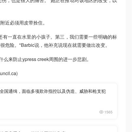
度的悲伤，也是很大的痛苦。"她正在推动对该地区的改变，以
溪附近必须用皮带拴住。
还有一直在水里的小孩子。第三，我们需要一些明确的标
危险。"Barbic说，他补充说现在就需要做出改变。
么来防止ypress creek周围的进一步悲剧。
ncil.ca)
全国通缉，面临多项欺诈指控以及伪造、威胁和枪支犯
1565