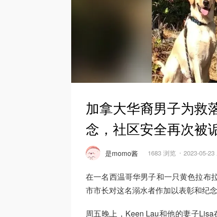
加拿大华裔男子为救
念，社区安全再次被
是momo酱
1683 浏览
2023-05-2
在一名西温哥华男子和一只黄色拉布拉多犬
市市长对这名溺水者作加以表彰和纪
周五晚上，Keen Lau和他的妻子Li