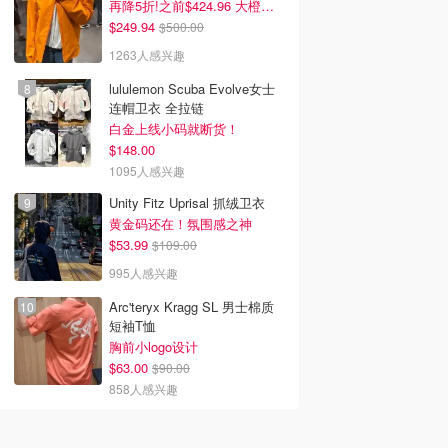
再降5折!之前$424.96 大橙子好显白 蹲补
$249.94
$500.00
1263人感兴趣
lululemon Scuba Evolve女士
连帽卫衣 全拉链
白金上线小码就断货！
$148.00
1095人感兴趣
Unity Fitz Uprisal 抓绒卫衣
黄金码还在！氛围感之神
$53.99
$109.00
995人感兴趣
Arc'teryx Kragg SL 男士棉质
短袖T恤
胸前小logo设计
$63.00
$90.00
858人感兴趣