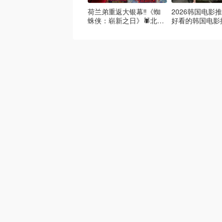
荷兰弟重返大银幕‼️《蜘
2026韩国电影推
蛛侠：崭新之日》🕷️北美
好看的韩国电影
热映中❣️阵容豪华✨🤩
必看盘点！8月
续更新）