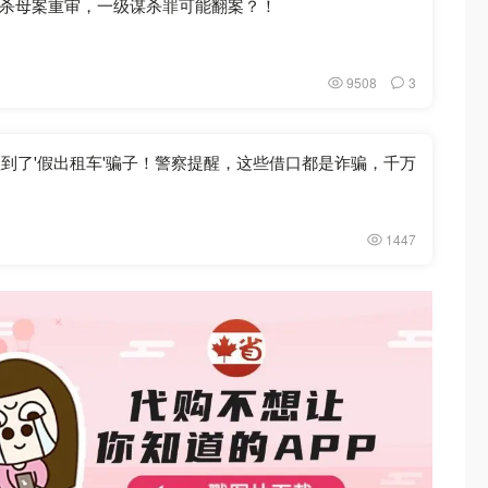
杀母案重审，一级谋杀罪可能翻案？！
9508
3
口抓到了'假出租车'骗子！警察提醒，这些借口都是诈骗，千万
1447