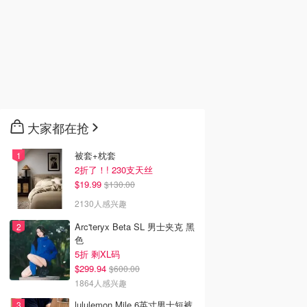
大家都在抢
被套+枕套
2折了！! 230支天丝
$19.99
$130.00
2130人感兴趣
Arc'teryx Beta SL 男士夹克 黑
色
5折 剩XL码
$299.94
$600.00
1864人感兴趣
lululemon Mile 6英寸男士短裤