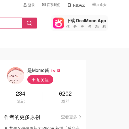
联系我们
加拿大
登录
下载App
🇺🇸
美国
下载 DealMoon App
体验更多精彩
🇨🇳
中国
🇨🇦
加拿大
🇬🇧
英国
🇩🇪
德国
是momo酱
13
🇫🇷
加关注
法国
🇮🇹
234
6202
意大利
笔记
粉丝
🇦🇺
澳洲
作者的更多原创
查看更多
🇳🇿
新西兰
📱 苹果又偷偷更新？iPhone 新增「后台安