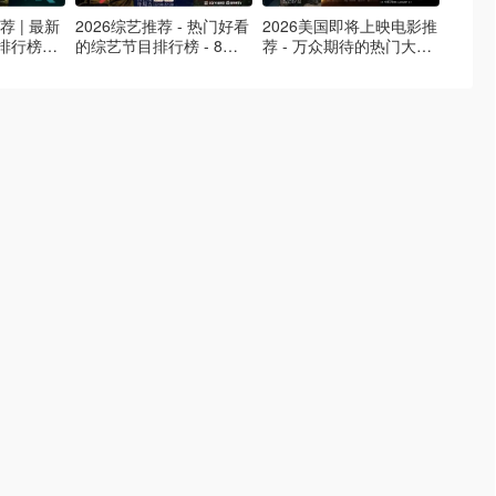
荐 | 最新
2026综艺推荐 - 热门好看
2026美国即将上映电影推
Netfl
排行榜，
的综艺节目排行榜 - 8月
荐 - 万众期待的热门大片
新好看网
最新！(持
最新:《​​披荆斩棘2026》
- 8月最新: 《末世行者》
片 - 
回归啦
独2》