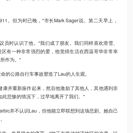
11。但为时已晚，"市长Mark Sager说。第二天早上，
竞选市议员时认识了他。"我们成了朋友。我们同样喜欢滑雪、
社区有一种非常强烈的爱，他觉得生活在西温哥华非常幸
所作为。"
致命的公路自行车事故塑造了Lau的人生观。
健康并重新振作起来，然后他激励了其他人，其他遇到非
"在如此悲惨的情况下，过早地离开了我们。"
ye Barbic并不认识Lau，但他能立即联想到这场悲剧。她自己
了。