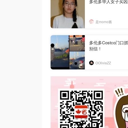
多伦多华人女子买凶
是momo酱
多伦多Costco门
别信！
OOliviaZZ