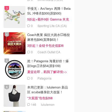
手慢无：Arc'teryx 再降！Beta
SL 冲锋衣$300(原$500)
5折起+额外9折 Gamma 夹克
$238
0
Sporting Life CA (CA)
Coach奥莱 疯狂大跳水💥格纹
麻将包$96(直降$63)！
3折起！金链卡包史低$36
0
Coach Outlet CA
抢！Patagonia 海量好价！爆
款logo卫衣$54(原$109)
夏促在即，戳我了解详情>>
0
Patagonia
本周已更新：lululemon 新品
区 scuba修身款大改版！
“大屁股”包包$268
146
lululemon