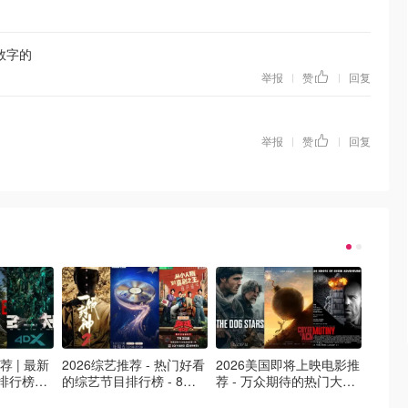
数字的
举报
赞
回复
|
|
举报
赞
回复
|
|
荐 | 最新
2026综艺推荐 - 热门好看
2026美国即将上映电影推
Netfl
排行榜，
的综艺节目排行榜 - 8月
荐 - 万众期待的热门大片
新好看网
最新！(持
最新:《​​披荆斩棘2026》
- 8月最新: 《末世行者》
片 - 