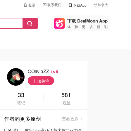
联系我们
加拿大
登录
下载App
🇺🇸
美国
下载 DealMoon App
体验更多精彩
🇨🇳
中国
🇨🇦
加拿大
🇬🇧
英国
🇩🇪
德国
OOliviaZZ
9
🇫🇷
加关注
法国
🇮🇹
33
581
意大利
笔记
粉丝
🇦🇺
澳洲
作者的更多原创
查看更多
🇳🇿
新西兰
🦸‍♂️AI时代，熊出没不落伍！熊大熊二火力全