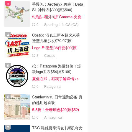
手慢无：Arc'teryx 再降！Beta
SL 冲锋衣$300(原$500)
5折起+额外9折 Gamma 夹克
$238
0
Sporting Life CA (CA)
Costco 清仓上新🔥超火米菲
造型儿童沙发$79.97(原
$129.99)
Lego F1造型36件套$99(原
$159)
3
Costco
抢！Patagonia 海量好价！爆
款logo卫衣$54(原$109)
夏促在即，戳我了解详情>>
0
Patagonia
Stanley1913 日常通勤必备 真
的越用越喜欢
5.5折！金珊瑚色$29(原$52)
0
Amazon.ca
TSC 鞋靴夏季清仓 | 斯凯奇女