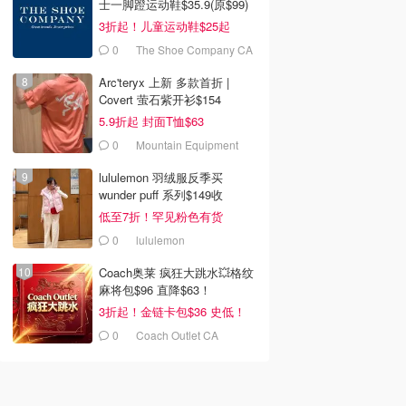
士一脚蹬运动鞋$35.9(原$99)
3折起！儿童运动鞋$25起
0
The Shoe Company CA
(CA)
Arc'teryx 上新 多款首折 |
Covert 萤石紫开衫$154
5.9折起 封面T恤$63
0
Mountain Equipment
Company
lululemon 羽绒服反季买
wunder puff 系列$149收
低至7折！罕见粉色有货
0
lululemon
Coach奥莱 疯狂大跳水💥格纹
麻将包$96 直降$63！
3折起！金链卡包$36 史低！
0
Coach Outlet CA