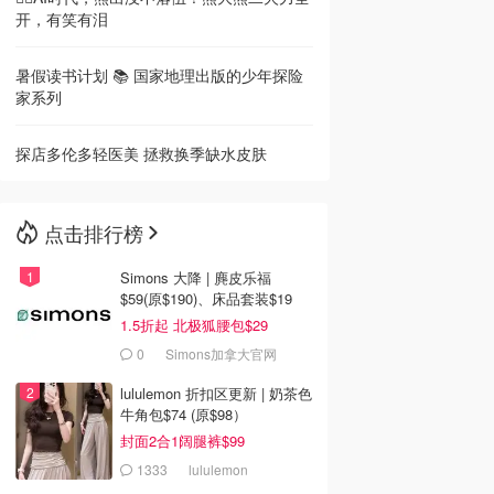
开，有笑有泪
暑假读书计划 📚 国家地理出版的少年探险
家系列
探店多伦多轻医美 拯救换季缺水皮肤
点击排行榜
Simons 大降 | 麂皮乐福
$59(原$190)、床品套装$19
1.5折起 北极狐腰包$29
0
Simons加拿大官网
lululemon 折扣区更新 | 奶茶色
牛角包$74 (原$98）
封面2合1阔腿裤$99
1333
lululemon