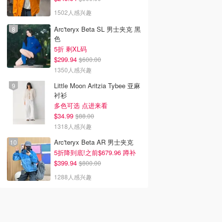
1502人感兴趣
Arc'teryx Beta SL 男士夹克 黑
色
5折 剩XL码
$299.94
$600.00
1350人感兴趣
Little Moon Aritzia Tybee 亚麻
衬衫
多色可选 点进来看
$34.99
$88.00
1318人感兴趣
Arc'teryx Beta AR 男士夹克
5折降到底!之前$679.96 蹲补
$399.94
$800.00
1288人感兴趣
ix新剧推荐2026 - 最
2026韩剧推荐 - 最新高分
2026美剧推荐 - 最新必
飞Netflix新剧大
好看韩剧排行榜 - 8月最
高分美剧排行榜 - 8月最
8月最新：《​​百年孤
新：《财阀X刑警 第二
新: 《​​百年孤独》第二季