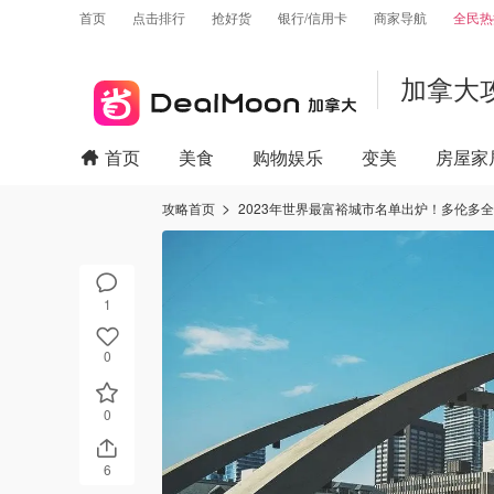
首页
点击排行
抢好货
银行/信用卡
商家导航
全民热
加拿大
首页
美食
购物娱乐
变美
房屋家
攻略首页
2023年世界最富裕城市名单出炉！多伦多
1
0
0
6