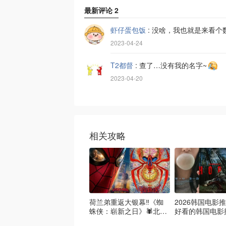
最新评论
2
虾仔蛋包饭
:
没啥，我也就是来看个
2023-04-24
T2都督
:
查了…没有我的名字~
2023-04-20
相关攻略
荷兰弟重返大银幕‼️《蜘
2026韩国电影推
蛛侠：崭新之日》🕷️北美
好看的韩国电影
热映中❣️阵容豪华✨🤩
必看盘点！8月