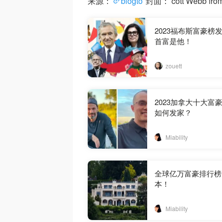
来源：
blogto
封面： cott Webb from
2023福布斯富豪榜
首富是他！
zouett
2023加拿大十大富
如何发家？
Miability
全球亿万富豪排行榜
本！
Miability