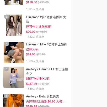
$116.00
$290.00
1881人感兴趣
lululemon 2合1宽腿连体裤 女
款
还可作为抹胸裤穿
$99.00
$148.00
1733人感兴趣
lululemon Mile 6英寸男士短裤
仅剩大码
$39.00
$78.00
1669人感兴趣
Arc'teryx Gamma LT 女士连帽
夹克
断码飞快!剩XL码
$237.96
$340.00
1549人感兴趣
Arc'teryx Beta 男款夹克
再降5折!之前$424.96 大橙子好显白 蹲补
$249.94
$500.00