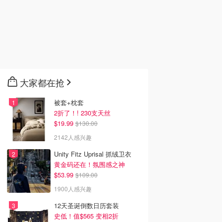
大家都在抢
被套+枕套
2折了！! 230支天丝
$19.99
$130.00
2142人感兴趣
Unity Fitz Uprisal 抓绒卫衣
黄金码还在！氛围感之神
$53.99
$109.00
1900人感兴趣
12天圣诞倒数日历套装
史低！值$565 变相2折