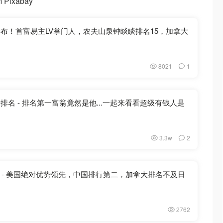
 Pixabay
发布！首富易主LV掌门人，农夫山泉钟睒睒排名15，加拿大
8021
1
豪排名 - 排名第一富翁竟然是他...一起来看看超级有钱人是
3.3w
2
 - 美国绝对优势领先，中国排行第二，加拿大排名不及日
2762