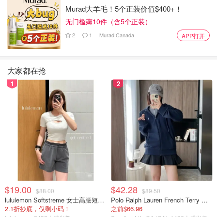
薪的教育。
Murad大羊毛！5个正装价值$400+！
"这是我们保障生计的方式，而我们没有教人们如何要求加
无门槛薅10件（含5个正装）
薪。这是一个禁忌话题，类似于薪酬透明。"
2
1
Murad Canada
APP打开
来源：
CTV
封面：Brasa Peruvian Kitchen/paothebao
大家都在抢
打工人注意！明年全国平均基本工资
1
2
将涨4.2%，BC省、安省和魁省预计增
长最高！这个职位工资涨得更多>>>
OOliviaZZ
2268
2023加拿大新法律法规盘点 - 提高最
低工资、工资税/碳税增加、留学生不
可获得工签
OOliviaZZ
6993
$19.00
$42.28
$88.00
$89.50
lululemon Softstreme 女士高腰短裤 10cm
Polo Ralph Lauren French Terry 女童连帽卫衣 7-16码
2.1折抄底，仅剩小码！
之前$66.96