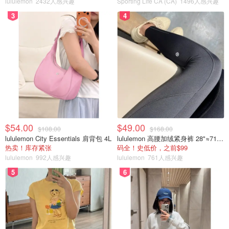
安大略省23个地区基本生活方式所需
lululemon
2432人感兴趣
Sporting Life CA (CA)
1496人感兴趣
的工资盘点！多伦多更贵，远超安省
3
4
最低工资标准！
省钱君
7201
1
$54.00
$49.00
$108.00
$168.00
lululemon City Essentials 肩背包 4L
lululemon 高腰加绒紧身裤 28"≈71cm 5个口袋
热卖！库存紧张
码全！史低价，之前$99
lululemon
992人感兴趣
lululemon
761人感兴趣
5
6