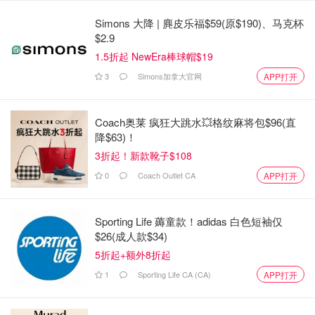
Falcon说，"这不是我想做的事。如果我支付最低工资，我
Simons 大降 | 麂皮乐福$59(原$190)、马克杯
将关闭这个业务，我永远不会创办一个支付最低工资的公
$2.9
司。"
1.5折起 NewEra棒球帽$19
3
Simons加拿大官网
APP打开
相反，Falcon付给他的员工 "起始收入"，不依靠从顾客那里
收取小费，并为他的所有员工，包括兼职和全职，在第一天
就提供福利。
Coach奥莱 疯狂大跳水💥格纹麻将包$96(直
降$63)！
Falcon说，公司在文件中包括就业期限数据，并将员工的成
3折起！新款靴子$108
就与工资一起列出，以帮助公众了解为什么一些员工的工资
0
Coach Outlet CA
APP打开
可能比其他人高，并鼓励其他人如果想在公司晋升，也要跟
随他们的脚步。
Sporting Life 薅童款！adidas 白色短袖仅
在Falcon的名字下，列出了0元的工资。在文件中，老板写
$26(成人款$34)
道，他更专注于建立一个强大、持久的公司，而不是赚取
5折起+额外8折起
"今天的舒适工资"。
1
Sporting Life CA (CA)
APP打开
Falcon说，他也在向他的团队成员提供关于如何成功要求加