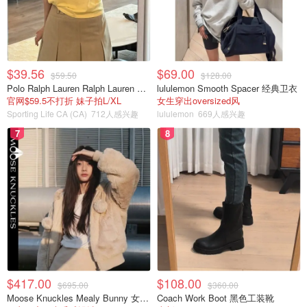
$39.56
$69.00
$59.50
$128.00
Polo Ralph Lauren Ralph Lauren Polo Bear 女童棉T恤 染色 1件
lululemon Smooth Spacer 经典卫衣
官网$59.5不打折 妹子拍L/XL
女生穿出oversized风
Sporting Life CA (CA)
712人感兴趣
lululemon
669人感兴趣
7
8
$417.00
$108.00
$695.00
$360.00
Moose Knuckles Mealy Bunny 女士双面穿连帽外套
Coach Work Boot 黑色工装靴