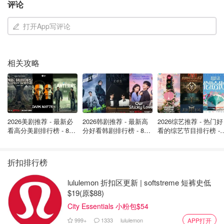
评论
打开App写评论
相关攻略
2026美剧推荐 - 最新必
2026韩剧推荐 - 最新高
2026综艺推荐 - 热门好
看高分美剧排行榜 - 8月
分好看韩剧排行榜 - 8月
看的综艺节目排行榜 - 
最新: 《​​足球教练 》第
最新：丁海寅《我的荒
月最新:《​​伦敦合伙人
四季回归！
糖恋爱 》上线❣️
回归啦
折扣排行榜
lululemon 折扣区更新 | softstreme 短裤史低
$19(原$88)
City Essentials 小粉包$54
999+
1333
lululemon
APP打开