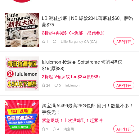
LB 潮鞋抄底 | NB 爆款204L薄底鞋$60、萨洛
蒙$75
2折起+再减$10+免邮！昂跑参加
1
Little Burgundy CA (CA）
APP打开
lululemon 捡漏🔥 Softstreme 短裤4降仅
$19(原$88)
图片来自Instagram截图，版权属原作者
2折起 V领罗纹Tee$34(原$68)
24
5
lululemon
APP打开
Brasa公司的小时工资从19元到21元不等，而受薪员工的年
薪则在6万到7.5万元之间。
淘宝满￥499最高2KG包邮 回归！数量不多！
根据薪酬透明度文件，该公司的起始小时工资高于安大略省
手慢无！
每小时15.50元的最低工资标准，尽管该公司目前的最低小
紧急返场！上次没薅到！赶紧冲
时工资范围为每小时19元，落后于多伦多每小时23元以上
9
4
淘宝网
APP打开
的生活工资标准。