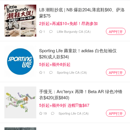
LB 潮鞋抄底 | NB 爆款204L薄底鞋$60、萨洛
蒙$75
2折起+再减$10+免邮！昂跑参加
1
Little Burgundy CA (CA）
APP打开
Sporting Life 薅童款！adidas 白色短袖仅
$26(成人款$34)
5折起+额外8折起
1
Sporting Life CA (CA)
APP打开
手慢无：Arc'teryx 再降！Beta AR 绿色冲锋
衣$420(原$840)
5折起+额外9折 连帽T恤$67
19
Sporting Life CA (CA)
APP打开