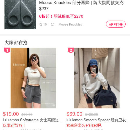
Moose Knuckles 部分再降 | 魏大勋同款夹克
$237
6折起！羽绒服低至$270
10
Moose Knuckles
APP打开
大家都在抢
1
2
$19.00
$69.00
$88.00
$128.00
lululemon Softstreme 女士高腰短裤 10cm
lululemon Smooth Spacer 经典卫衣
仅限2码$19！
女生穿出oversized风