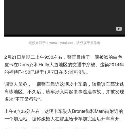
视频来源于citynews youtube，版权属于原作者
2月21日星期二上午9:30左右，警官目睹了一辆被盗的白色
皮卡在Derry路和Holly大道地区的交通中穿梭。这辆2014年
的福特F-150已经于1月7日在皮尔区报失。
调查人员称，一辆警车靠近这辆皮卡车后，随后该车高速逃
离该地区。不久后，该车涉入两起肇事逃逸事故，并被发现
多次"不正常行驶"。
上午9点35分左右，这辆卡车驶入Bronte街和Main街附近的
一个加油站，据称嫌疑人在那里给卡车加完油后开车离开。