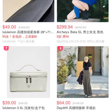
$49.00
$299.94
$168.00
$600.00
lululemon 高腰加绒紧身裤 28"≈71cm 5个口袋
Arc'teryx Beta SL 男士夹克 黑色
码全！史低价，之前$99
5折 蹲补
lululemon
712人感兴趣
Sporting Life CA (CA)
605人感兴趣
7
8
$39.00
$64.00
$48.00
$148.00
lululemon 3.5L 洗漱包/盒子包
Daydrift 高腰阔腿裤 常规款