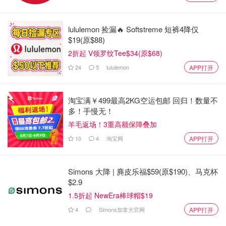
危险！妈妈从托儿所接孩子时，在
Fairview Mall附近遭遇驾车枪击！
lululemon 捡漏🔥 Softstreme 短裤4降仅
$19(原$88)
OOliviaZZ
1753
1
2折起 V领罗纹Tee$34(原$68)
24
5
lululemon
APP打开
淘宝满￥499最高2KG空运包邮 回归！数量不
多！手慢无！
羊毛返场！3重高额保障叠加
10
4
淘宝网
APP打开
Simons 大降 | 麂皮乐福$59(原$190)、马克杯
$2.9
1.5折起 NewEra棒球帽$19
4
Simons加拿大官网
APP打开