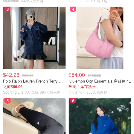
lululemon
2328人感兴趣
lululemon
894人感兴趣
3
4
$42.28
$54.00
$89.50
$108.00
Polo Ralph Lauren French Terry 女童连帽卫衣 7-16码
lululemon City Essentials 肩背包 4L
之前$66.96
热卖！库存紧张
Sporting Life CA (CA)
894人感兴趣
lululemon
803人感兴趣
5
6