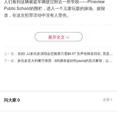
人们看到这辆被盗车辆驶过附近一所学校——Pineview
Public School的围栏，进入一个儿童玩耍的操场。据报
道，在这次犯罪活动中没有人受伤。
上午9点40分左右，警方接到报告，称在Milton的Metro广场
停车场发生劫车事件。调查人员说，同一辆被盗卡车在停车
展开全文
场内撞上了一辆本田CRV。随后，两名嫌疑人从皮卡上下
来，砸碎了本田车的驾驶窗。嫌疑人将一名女性从驾驶座上
强行拉下来并控制了车辆。
上一篇：
实拍! JJ多伦多演唱会怼脸票只需$9.5? 失声传闻首回应, 竟是因...（附入场攻略）
下一篇：
多伦多意大利餐厅推荐 - 8间拥有超好吃pasta的意式餐馆，让你仿佛置身在罗马！
旁观者在停车场拍摄的视频显示，其中一名嫌疑人将受害者
扔到地上，然后两名嫌犯开着CRV车逃离现场。
周五，Halton警方确认这两名男子是38岁的Shawn Moore
和37岁的Gary Walker，两人都来自Brampton。这两名男子
面临类似的指控，包括抢劫和拥有超过5000元的犯罪所得
问大家
0
全部
财产。
被确定为司机的Walker被通缉，他被指控犯有3项未能留下