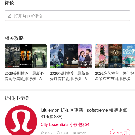
评论
和危险驾驶机动车的罪行。
调查人员呼吁公众，如果发现这些人，不要接近他们。
打开App写评论
来源：
toronto city news
封面来源：Halton police 版权属
于原作者
相关攻略
落网了！一男一女嫌疑人因与
Yonge/Finch的6起暴力银行劫案有关被
逮捕！
2026美剧推荐 - 最新必
2026韩剧推荐 - 最新高
2026综艺推荐 - 热门好
OOliviaZZ
1882
看高分美剧排行榜 - 8月
分好看韩剧排行榜 - 8月
看的综艺节目排行榜 - 
最新: 《​​足球教练 》第
最新：丁海寅《我的荒
月最新:《​​伦敦合伙人
四季回归！
糖恋爱 》上线❣️
回归啦
提高警惕！安省警方全国通缉的纹身
折扣排行榜
男，被发现经常在多伦多活动！
lululemon 折扣区更新 | softstreme 短裤史低
$19(原$88)
OOliviaZZ
2873
City Essentials 小粉包$54
999+
1333
lululemon
APP打开