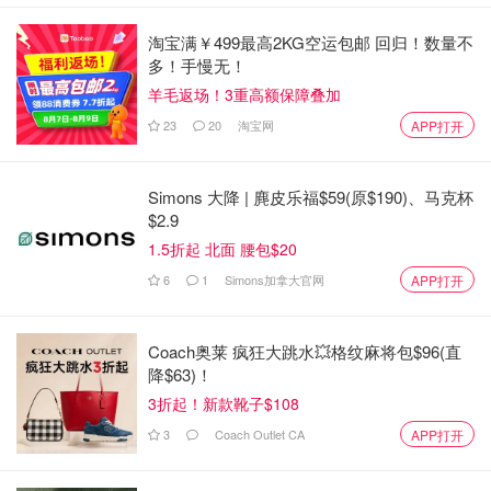
他说，他将与城市经理、市政职员和副市长麦凯维(Jennifer
淘宝满￥499最高2KG空运包邮 回归！数量不
McKelvey)合作，“确保在未来几天有序过渡”。
多！手慢无！
羊毛返场！3重高额保障叠加
他说：“虽然我非常遗憾不得不离开我热爱的工作，在一个
23
20
淘宝网
APP打开
我更热爱的城市，但我内心相信，最好是全身心投入到修复
这些最重要关系所需的工作中去。”
Simons 大降 | 麂皮乐福$59(原$190)、马克杯
庄德利说，他“深感抱歉”，并向多伦多人民、他的工作人员
$2.9
和市政厅的同事“毫无保留地”道歉。
1.5折起 北面 腰包$20
6
1
Simons加拿大官网
APP打开
“最重要的是，我向我的妻子Barb和我的家人道歉，我比任
何人都让他们失望，”他继续说道。
Coach奥莱 疯狂大跳水💥格纹麻将包$96(直
庄德利说，他已经要求多市的廉政专员审查他的这段关系。
降$63)！
3折起！新款靴子$108
现年68岁的庄德利于2014年首次当选多伦多市长。他在
2018年和2022年连任。
3
Coach Outlet CA
APP打开
在声明的最后，庄德利感谢多伦多市民自2014年以来“信任”