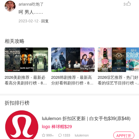
arianna吃饱了
3
呵 男人……
2023-02-12
· 回复
图片来源于Twitter@Greg_Tolan，版权属于原作者
相关攻略
庄德利在周五晚间的新闻发布会上宣布了这一消息。他说，
这段关系“不符合我作为市长和一个顾家男人的标准”。
据庄德利说，这段关系开始于COVID-19大流行期间，当时
2026美剧推荐 - 最新必
2026韩剧推荐 - 最新高
2026综艺推荐 - 热门好
他和妻子“长时间分开”。
看高分美剧排行榜 - 8月
分好看韩剧排行榜 - 8月
看的综艺节目排行榜 - 
最新: 《​​足球教练 》第
最新：丁海寅《我的荒
月最新:《​​伦敦合伙人
庄德利说，他将辞职，“反思自己的错误”，“重建家人的信
四季回归！
糖恋爱 》上线❣️
回归啦
任”。
折扣排行榜
他说，这段关系在今年早些时候“经双方同意结束”。
lululemon 折扣区更新 | 白女手包$39(原$48)
logo 棒球帽$29
庄德利说，这名工作人员已经决定离开市政府，另找工作。
999+
1333
lululemon
APP打开