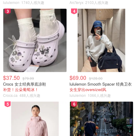
lululemon
1740人感兴趣
Arc'teryx
2103人感兴趣
3
4
$37.50
$69.00
$79.99
$128.00
图片来源于CTV News 版权属于原作者
Crocs 女士经典厚底凉鞋
lululemon Smooth Spacer 经典卫衣
补货！云朵葡萄冰！
女生穿出oversized风
Crocs.ca
488人感兴趣
lululemon
1066人感兴趣
然后，选举日将在提名截止日期后的45天举行。然而，在重
5
6
新选举之前，市议会必须首先开会宣布该职位空缺，然后有
60天的时间来通过一项要求补选的附例。McKelvie于2018
年首次当选为Scarborough—Rouge Park 25区的议员，最
近刚刚开始她在市政厅的第二个任期。