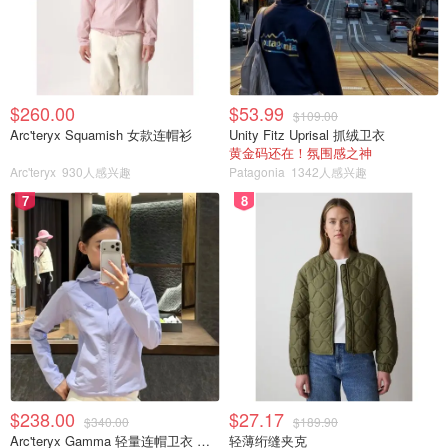
她目前担任多伦多基础设施和环境委员会的主席，负责帮助
实施多伦多的"零盲点"道路安全战略。她也是多伦多水电公
司董事会和多伦多动物园管理委员会的成员。在进入政界之
前，McKelvie曾在核废料管理组织担任研究员。
$260.00
$53.99
$109.00
Arc'teryx Squamish 女款连帽衫
Unity Fitz Uprisal 抓绒卫衣
黄金码还在！氛围感之神
在此期间，她担任项目经理，负责在安大略省北部五个社区
Arc'teryx
930人感兴趣
Patagonia
1342人感兴趣
进行地质科学现场评估。她还负责管理研究和开发。根据她
7
8
的Linkedin简介，该研究的重点是防止微生物对旧核燃料容
器的腐蚀。
她拥有多伦多大学的地质学博士学位。McKelvie从2016年
开始担任Scarborough社区重建组织的第一任主席，直到她
在2018年当选。她还担任过多伦多地区保护局的公民成
员，和多伦多大学士嘉堡分校（UTSC）校园委员会等组织
的成员。
$238.00
$27.17
$340.00
$189.90
来源：
globalnews
、
Toronto star
CP24
图片来
Arc'teryx Gamma 轻量连帽卫衣 女款
轻薄绗缝夹克