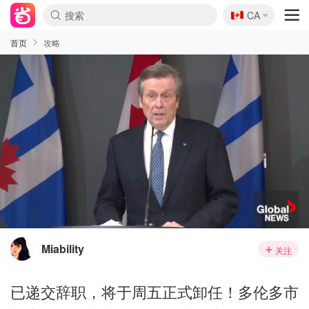
🇨🇦
CA
首页
攻略
Miability
关注
已递交辞职，将于周五正式卸任！多伦多市