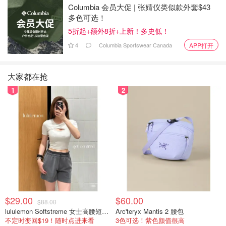
Columbia 会员大促 | 张婧仪类似款外套$43
他担任市长。
多色可选！
他说：“这是我一生的工作，虽然我让他们和我的家人失望
5折起+额外8折+上新！多史低！
了，但在这种情况下，我仍然非常荣幸有机会为这座美好城
4
Columbia Sportswear Canada
APP打开
市的人民服务。”
大家都在抢
“我相信我为这座城市做了一些好事，我确实为我真正热爱
的这座城市做出了积极的改变，尤其是在大流行期间。”
1
2
庄德利没有说他的任期最后一天是什么时候，周五晚上也没
有回答任何问题。
多伦多代理市长Jennifer McKelvie
士嘉堡选区女议员将成为多伦多代理市长根据《多伦多市法
案》，副市长Jennifer McKelvie将暂时代理市长这一工作，
直到可以举行补选。她可能会在这个职位上待上几个月，因
$29.00
$60.00
$88.00
为多伦多市法案规定，在正式宣布补选后，候选人要有至少
lululemon Softstreme 女士高腰短裤 10cm
Arc'teryx Mantis 2 腰包
30天、最多60天的时间来提交提名文件。
不定时变回$19！随时点进来看
3色可选！紫色颜值很高