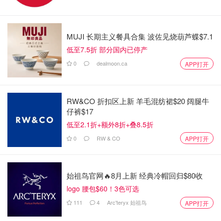
庄德利称，这是一个“严重的判断错误”。
多个消息来源证实，
这位前雇员是一名31岁的女性，是庄德
MUJI 长期主义餐具合集 波佐见烧葫芦蝶$7.1
利办公室的顾问
。
低至7.5折 部分国内已停产
0
dealmoon.ca
APP打开
RW&CO 折扣区上新 羊毛混纺裙$20 阔腿牛
仔裤$17
低至2.1折+额外8折+叠8.5折
0
RW & CO
APP打开
始祖鸟官网🔥8月上新 经典冷帽回归$80收
logo 腰包$60！3色可选
111
4
Arc'teryx 始祖鸟
APP打开
图片来源于ORONTO STAR，版权属于原作者