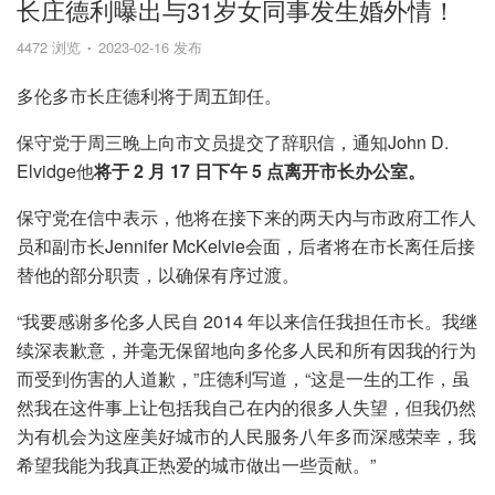
长庄德利曝出与31岁女同事发生婚外情！
4472 浏览
2023-02-16 发布
多伦多市长庄德利将于周五卸任。
保守党于周三晚上向市文员提交了辞职信，通知John D.
Elvidge他
将于 2 月 17 日下午 5 点离开市长办公室。
保守党在信中表示，他将在接下来的两天内与市政府工作人
员和副市长Jennifer McKelvie会面，后者将在市长离任后接
替他的部分职责，以确保有序过渡。
“我要感谢多伦多人民自 2014 年以来信任我担任市长。我继
续深表歉意，并毫无保留地向多伦多人民和所有因我的行为
而受到伤害的人道歉，”庄德利写道，“这是一生的工作，虽
然我在这件事上让包括我自己在内的很多人失望，但我仍然
为有机会为这座美好城市的人民服务八年多而深感荣幸，我
希望我能为我真正热爱的城市做出一些贡献。”