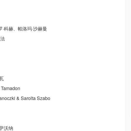
·科赫、帕洛玛·沙赫曼
迪法
瓦
amadon
ki & Sarolta Szabo
萨沃纳