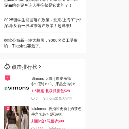
穿💼约会穿💋连人字拖都是它家的？！
2025留学生回国落户政策 - 北京/上海/广州/
深圳/及新一线城市落户政策！超详细❗
微软公布新一轮大裁员，9000名员工受影
响！Tiktok也要裁了...
点击排行榜
Simons 大降 | 麂皮乐福
$59(原$190)、床品套装$19
1.5折起 北极狐腰包$29
0
Simons加拿大官网
lululemon 折扣区更新 | 奶茶色
牛角包$74 (原$98）
封面2合1阔腿裤$99
1333
lululemon