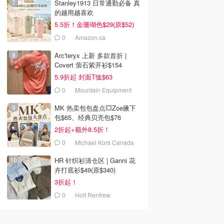
Stanley1913 日常通勤必备 真
的越用越喜欢
5.5折！金珊瑚色$29(原$52)
0
Amazon.ca
Arc'teryx 上新 多款首折 |
Covert 萤石紫开衫$154
5.9折起 封面T恤$63
0
Mountain Equipment
Company
MK 热卖包包盘点💥Zoe腋下
包$65、经典贝壳包$76
2折起+额外8.5折！
0
Michael Kors Canada
HR 针织衫清仓区 | Ganni 花
卉打底衫$49(原$340)
3折起！
0
Holt Renfrew