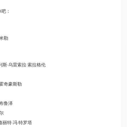
单吧：
·米勒
斯·乌雷索拉·索拉格伦
霍奇豪斯勒
布鲁泽
尔
丽特·冯·特罗塔