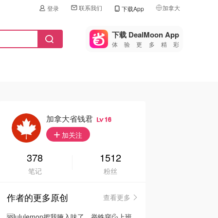
联系我们
加拿大
登录
下载App
🇺🇸
美国
下载 DealMoon App
体验更多精彩
🇨🇳
中国
🇨🇦
加拿大
🇬🇧
英国
🇩🇪
德国
加拿大省钱君
16
🇫🇷
加关注
法国
🇮🇹
378
1512
意大利
笔记
粉丝
🇦🇺
澳洲
作者的更多原创
查看更多
🇳🇿
新西兰
🆘lululemon把我腌入味了…举铁穿💦上班