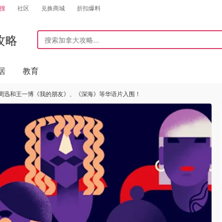
搜
社区
兑换商城
折扣爆料
攻略
居
教育
 - 周迅和王一博《我的朋友》、《深海》等华语片入围！