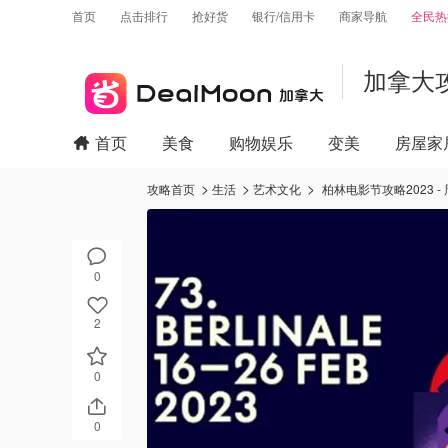
首页
点击排行
抢好货
银行/信用卡
商家导航
全民热
加拿大
首页
美食
购物娱乐
变美
房屋家
攻略首页
生活
艺术文化
柏林电影节攻略2023
0
2
0
0