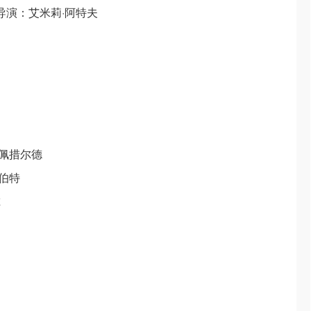
导演：艾米莉·阿特夫
佩措尔德
伯特
尔