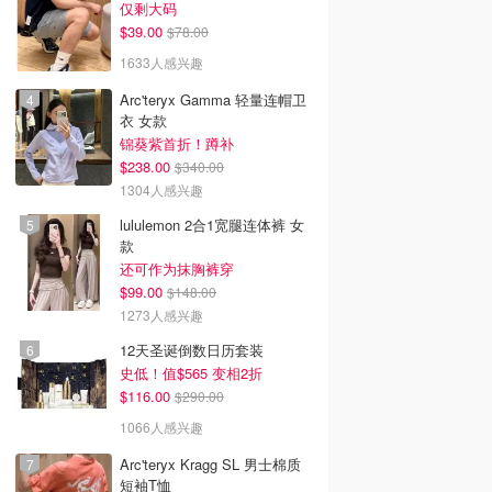
仅剩大码
$39.00
$78.00
1633人感兴趣
Arc'teryx Gamma 轻量连帽卫
衣 女款
锦葵紫首折！蹲补
$238.00
$340.00
1304人感兴趣
lululemon 2合1宽腿连体裤 女
款
还可作为抹胸裤穿
$99.00
$148.00
1273人感兴趣
12天圣诞倒数日历套装
史低！值$565 变相2折
$116.00
$290.00
1066人感兴趣
Arc'teryx Kragg SL 男士棉质
短袖T恤