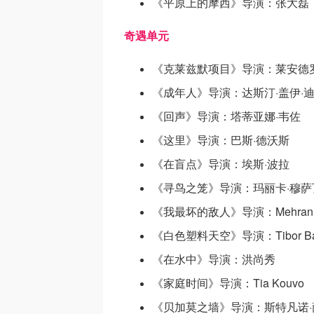
《平原上的摩西》导演：张大磊
奇遇单元
《克莱兹默项目》导演：莱安德罗
《成年人》导演：达斯汀·盖伊·
《回声》导演：塔蒂亚娜·韦佐
《这里》导演：巴斯·德沃斯
《在盲点》导演：埃斯·波拉
《寻鸟之笼》导演：玛丽卡·穆萨
《我最坏的敌人》导演：Mehran T
《白色塑料天空》导演：Tibor Banocz
《在水中》导演：洪尚秀
《家庭时间》导演：Tia Kouvo
《贝加莫之墙》导演：斯特凡诺·