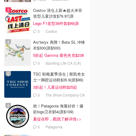
Costco 清仓上新🔥超火米菲
造型儿童沙发$79.97(原
$129.99)
Lego F1造型36件套$99(原
$159)
3
Costco
Arc'teryx 再降！Beta SL 冲锋
衣$300(原$500)
5折起 Gamma 紫色夹克$238
0
Sporting Life CA (CA)
TSC 鞋靴夏季清仓 | 斯凯奇女
士一脚蹬运动鞋$35.9(原$99)
3折起！儿童运动鞋$25起
0
The Shoe Company CA
(CA)
抢！Patagonia 海量好价！爆
款logo卫衣$54(原$109)
夏促在即，戳我了解详情>>
0
Patagonia