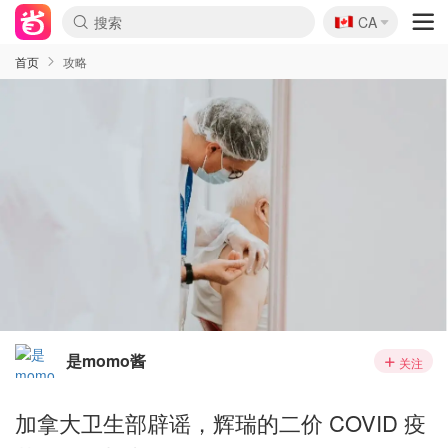
🇨🇦
CA
首页
攻略
是momo酱
关注
加拿大卫生部辟谣，辉瑞的二价 COVID 疫