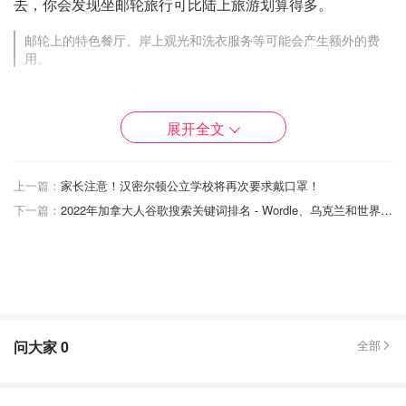
去，你会发现坐邮轮旅行可比陆上旅游划算得多。
邮轮上的特色餐厅、岸上观光和洗衣服务等可能会产生额外的费
用。
2. 在邮轮上会晕船吗？
展开全文
上一篇：
家长注意！汉密尔顿公立学校将再次要求戴口罩！
下一篇：
2022年加拿大人谷歌搜索关键词排名 - Wordle、乌克兰和世界杯搜索量名列前茅！
问大家
0
全部
图片来自于Princess Cruises，版权属于原作者
吨位越重的大船在海上越稳定，越不容易受海浪影响晃动。