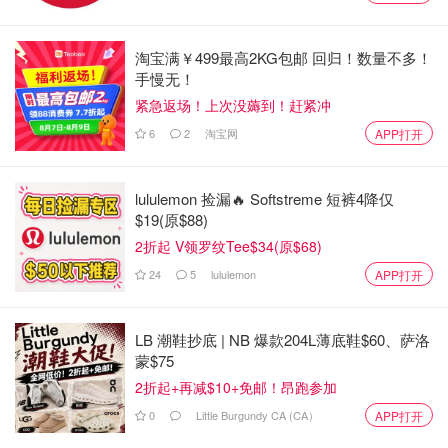
淘宝满￥499最高2KG包邮 回归！数量不多！
手慢无！
紧急返场！上次没薅到！赶紧冲
6
2
淘宝网
APP打开
图片来自于Princess Cruises，版权属于原作者
lululemon 捡漏🔥 Softstreme 短裤4降仅
Crew Appreciation船员奖赏是将会加到你船上账户上的每
$19(原$88)
日额外费用，用于表彰船队中的酒吧、餐饮、娱乐、家政服
2折起 V领罗纹Tee$34(原$68)
务、客户服务、厨房和船上收入区以及娱乐区的船员，感谢
24
5
lululemon
APP打开
他们为客人的体验做出了贡献。
船员奖赏的每日收费基于客房类别：内舱、海景舱和阳台房
LB 潮鞋抄底 | NB 爆款204L薄底鞋$60、萨洛
每位乘客$14.50，迷你套房和俱乐部等级套房的每位乘客
蒙$75
$15.50，套房每位乘客$16.50。
2折起+再减$10+免邮！昂跑参加
4. 我应该穿什么着装？
0
Little Burgundy CA (CA）
APP打开