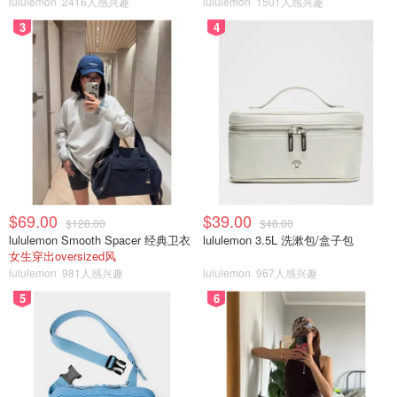
lululemon
2416人感兴趣
lululemon
1501人感兴趣
公主邮轮船队有着不同的船只，有的可以承载超过3,500名
3
4
旅客。每艘公主号邮轮的设计都为旅客预留了足够的空间，
有宽敞的甲板、公共空间和阳台客舱。而每艘邮轮也有自己
的特色，
点这里了解公主号邮轮船队
6. 在邮轮上可以打电话和上网吗？
$69.00
$39.00
$128.00
$48.00
lululemon Smooth Spacer 经典卫衣
lululemon 3.5L 洗漱包/盒子包
女生穿出oversized风
lululemon
981人感兴趣
lululemon
967人感兴趣
5
6