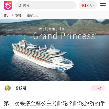
🇨🇦
CA
首页
攻略
旅游出行
省钱君
关注
第一次乘搭至尊公主号邮轮？邮轮旅游的常