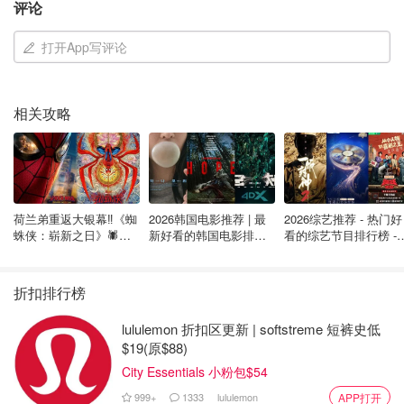
评论
公主邮轮大部份现役船只的吨位都在七万吨以上，至尊公主
号更是在十万吨以上，且船上配有先进的平衡装置。特别是
打开App写评论
在比较平静的水域时，比如阿拉斯加的内湾航道，你可能根
本感觉不到是在海上航行。船的中部由于是平衡点，所以晃
动会相对更小。
相关攻略
如果你担心会晕船，可以考虑出海天数较少的航程，港口密
集型的航线会让你有更多时间上岸游览。另外，你也可以咨
询医生，有不少乘客觉得非处方药、贴片或者防吐腕带可以
缓解晕船的问题。
荷兰弟重返大银幕‼️《蜘
2026韩国电影推荐 | 最
2026综艺推荐 - 热门好
蛛侠：崭新之日》🕷️北
新好看的韩国电影排行
看的综艺节目排行榜 - 
美热映中❣️阵容豪华✨🤩
榜，必看盘点！8月最
月最新:《​​披荆斩棘
3. Crew Appreciation是什么？
新！(持续更新）
2026》回归啦
折扣排行榜
lululemon 折扣区更新 | softstreme 短裤史低
$19(原$88)
City Essentials 小粉包$54
999+
1333
lululemon
APP打开