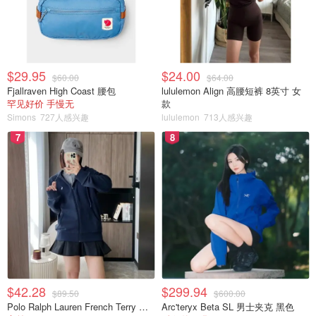
图片来自于Princess Cruises，版权属于原作者
当邮轮在海上、国际水域上或者其他有手机网络覆盖的地方
时，都是可以使用移动通讯服务的，所有的费用将由你的手
$29.95
$24.00
$60.00
$64.00
机网络运营商直接收取。
Fjallraven High Coast 腰包
lululemon Align 高腰短裤 8英寸 女
罕见好价 手慢无
款
Simons
727人感兴趣
lululemon
713人感兴趣
你的手机网络运营商必须与海事通信合作伙伴（MCP）或
无线海事服务（WMS）签订漫游协议，关于漫游收费详情
7
8
需要联系自己的运营商客服了解。
公主邮轮上提供优质的海上Wi-Fi服务MedallionNet Wi-Fi，
你可以在邮轮上刷视频、与家人朋友视频聊天，发短信图
片，分享海上假期的点点滴滴。Wi-Fi费用包含在Plus或
Premier升级邮轮套餐中。
7. 在邮轮上会无聊吗？
$42.28
$299.94
$89.50
$600.00
Polo Ralph Lauren French Terry 女童连帽卫衣 7-16码
Arc'teryx Beta SL 男士夹克 黑色