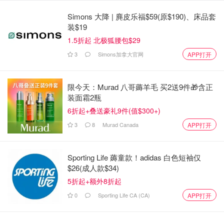
Simons 大降 | 麂皮乐福$59(原$190)、床品套
装$19
1.5折起 北极狐腰包$29
3
Simons加拿大官网
APP打开
限今天：Murad 八哥薅羊毛 买2送9件🎁含正
装面霜2瓶
6折起+叠送豪礼9件(值$300+)
3
8
Murad Canada
APP打开
图片来自于Princess Cruises，版权属于原作者
不同航线航行地区的气候有所差异，应该在出行前查询各停
Sporting Life 薅童款！adidas 白色短袖仅
靠港口的天气状况作为参考。大多数时候都可以自由穿着，
$26(成人款$34)
建议带上一件毛衣或者外套，以备晚上会转冷，另外别忘记
5折起+额外8折起
带上舒适的鞋子，方便在甲板上漫步。
0
Sporting Life CA (CA)
APP打开
晚餐的时候按平时在高档餐厅就餐时候的衣着即可，例如女