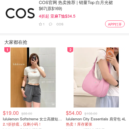
士可以穿裙子/连衣裙、休闲裤和毛衣，男士可以穿长裤和
COS官网 热卖推荐 | 销量Top 白月光裙
$67(原$169)
开领衬衫。5天或更长的邮轮航程里会包括至少一个晚宴场
4折起 亚麻T恤$34.5
合，女士可穿上晚礼服、鸡尾酒会礼裙或优雅裤装，男士可
穿燕尾服、晚宴夹克或深色西装。
1
COS
APP打开
5. 所有的公主邮轮都一样吗？
大家都在抢
1
2
$19.00
$54.00
$88.00
$108.00
lululemon Softstreme 女士高腰短裤 10cm
lululemon City Essentials 肩背包 4L
图片来自于Princess Cruises ，版权属于原作者
2.1折抄底，仅剩小码！
热卖！库存紧张