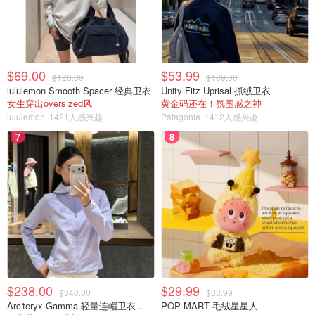
$69.00
$53.99
$128.00
$109.00
lululemon Smooth Spacer 经典卫衣
Unity Fitz Uprisal 抓绒卫衣
女生穿出oversized风
黄金码还在！氛围感之神
lululemon
1421人感兴趣
Patagonia
1412人感兴趣
7
8
$238.00
$29.99
$340.00
$33.99
Arc'teryx Gamma 轻量连帽卫衣 女款
POP MART 毛绒星星人