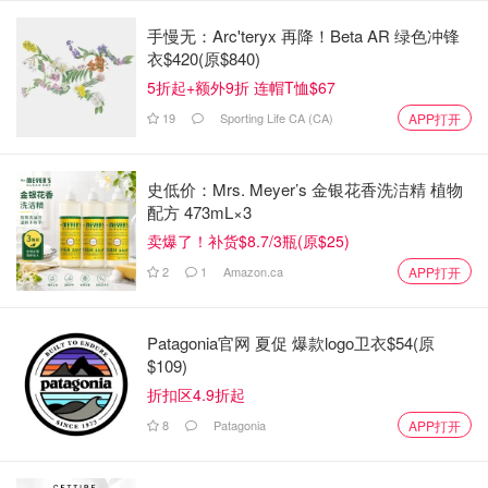
手慢无：Arc'teryx 再降！Beta AR 绿色冲锋
衣$420(原$840)
5折起+额外9折 连帽T恤$67
19
Sporting Life CA (CA)
APP打开
史低价：Mrs. Meyer’s 金银花香洗洁精 植物
配方 473mL×3
卖爆了！补货$8.7/3瓶(原$25)
2
1
Amazon.ca
APP打开
Patagonia官网 夏促 爆款logo卫衣$54(原
$109)
折扣区4.9折起
8
Patagonia
APP打开