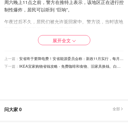
周六晚上11点之前，警方在推特上表示，该地区正在进行控
制性爆炸，居民可以听到 “巨响”。
午夜过后不久，居民们被允许返回家中。警方说，当时该地
区因紧急情况而关闭的道路重新开放。
展开全文
上一篇：
安省终于要降电费！安省能源委员会称：新政11月实行，每月可省$14！
下一篇：
IKEA宜家购物省钱攻略 - 免费咖啡和食物、旧家具换钱、白拿购物卡等，促销时间查询！
问大家
0
全部