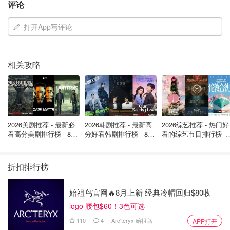
评论
打开App写评论
相关攻略
图片来源TPO/twttier，版权属于原作者
多伦多警方表示，被拘留的两名涉案人员正在配合调查。
2026美剧推荐 - 最新必
2026韩剧推荐 - 最新高
2026综艺推荐 - 热门好
看高分美剧排行榜 - 8月
分好看韩剧排行榜 - 8月
看的综艺节目排行榜 - 
来源：
CP24
封面来源：ctvnews 版权属于原作者
最新: 《​​足球教练 》第
最新：丁海寅《我的荒
月最新:《​​伦敦合伙人
四季回归！
糖恋爱 》上线❣️
回归啦
折扣排行榜
温哥华机场美食大盘点！13个机场美
食站提供世界各国菜肴，让旅游路上
始祖鸟官网🔥8月上新 经典冷帽回归$80收
的你大饱口福！
logo 腰包$60！3色可选
Miability
1.6w
110
4
Arc'teryx 始祖鸟
APP打开