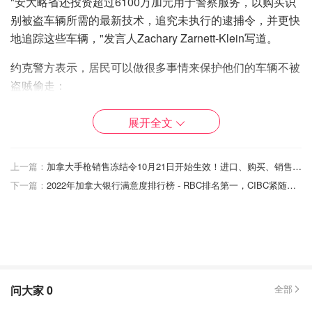
"安大略省还投资超过6100万加元用于警察服务，以购买识
别被盗车辆所需的最新技术，追究未执行的逮捕令，并更快
地追踪这些车辆，"发言人Zachary Zarnett-Klein写道。
约克警方表示，居民可以做很多事情来保护他们的车辆不被
盗贼偷走：
如果可能的话，将车辆停在上锁的车库里。大多数车辆
展开全文
是在车道上被盗的。
使用方向盘锁。这也会起到明显的威慑作用。
上一篇：
加拿大手枪销售冻结令10月21日开始生效！进口、购买、销售或以其他方式转让手枪被禁止！
在数据端口上安装一个锁。这种简单的装置可以在网上
下一篇：
2022年加拿大银行满意度排行榜 - RBC排名第一，CIBC紧随其后，这家银行垫底了！
购买，它可以阻止盗贼进入电脑端口，对车辆的钥匙进
行重新编程。
考虑购买一个高质量的视频监控系统。确保摄像头放置
正确，并在白天和夜间都能正常使用。熟悉该系统，以
便于审查和访问。
问大家
0
全部
定期检查你的车辆，如果发现任何可疑的潜在追踪装