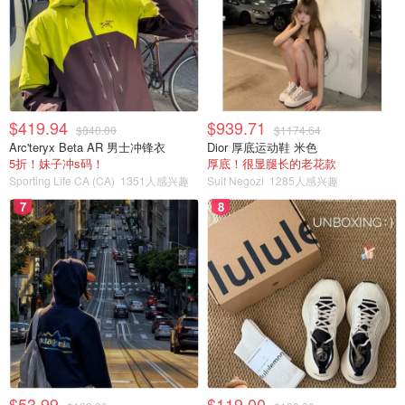
$419.94
$939.71
$840.00
$1174.64
Arc'teryx Beta AR 男士冲锋衣
Dior 厚底运动鞋 米色
5折！妹子冲s码！
厚底！很显腿长的老花款
Sporting Life CA (CA)
1351人感兴趣
Suit Negozi
1285人感兴趣
7
8
$53.99
$119.00