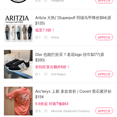
8
Patagonia
APP打开
Aritzia 大热门Superpuff 羽绒马甲降价$94(原
$125)
低至7.5折！
7
Aritzia
APP打开
Dior 也能打折买？老花logo 丝巾$277(原
$330)
折扣区首次额外8折！
1
Suit Negozi
APP打开
Arc'teryx 上新 多款首折 | Covert 萤石紫开衫
$154
5.9折起 封面T恤$63
5
Mountain Equipment Company
APP打开