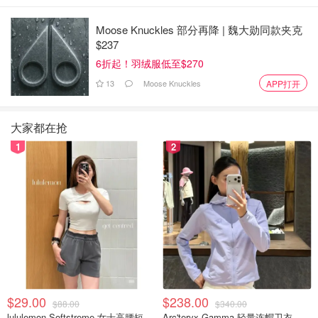
Moose Knuckles 部分再降 | 魏大勋同款夹克
$237
6折起！羽绒服低至$270
13
Moose Knuckles
APP打开
大家都在抢
1
2
$29.00
$238.00
$88.00
$340.00
lululemon Softstreme 女士高腰短裤 10cm
Arc'teryx Gamma 轻量连帽卫衣 女款