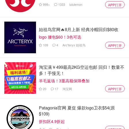
999+
1333
lululemon
APP打开
OOliviaZZ
5988
始祖鸟官网🔥8月上新 经典冷帽回归$80收
logo 腰包$60！3色可选
109
4
Arc'teryx 始祖鸟
APP打开
淘宝满￥499最高2KG空运包邮 回归！数量不
多！手慢无！
羊毛返场！3重高额保障叠加
20
17
淘宝网
APP打开
Patagonia官网 夏促 爆款logo卫衣$54(原
$109)
折扣区4.9折起