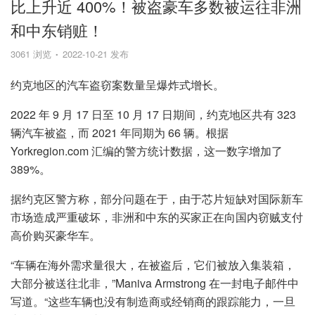
比上升近 400%！被盗豪车多数被运往非洲
和中东销赃！
3061 浏览
2022-10-21 发布
约克地区的汽车盗窃案数量呈爆炸式增长。
2022 年 9 月 17 日至 10 月 17 日期间，约克地区共有 323
辆汽车被盗，而 2021 年同期为 66 辆。根据
Yorkregion.com 汇编的警方统计数据，这一数字增加了
389%。
据约克区警方称，部分问题在于，由于芯片短缺对国际新车
市场造成严重破坏，非洲和中东的买家正在向国内窃贼支付
高价购买豪华车。
“车辆在海外需求量很大，在被盗后，它们被放入集装箱，
大部分被送往北非，”Maniva Armstrong 在一封电子邮件中
写道。“这些车辆也没有制造商或经销商的跟踪能力，一旦