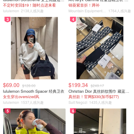
不定时变回$19！随时点进来看
锦葵紫首折！蹲补
lululemon
2138人感兴趣
Mountain Equipment Company
1764人感兴趣
3
4
$69.00
$199.34
$128.00
$249.17
lululemon Smooth Spacer 经典卫衣
Christian Dior 真丝斜纹围巾 藏蓝米色
女生穿出oversized风
真丝款！官网$330(加币$277)
lululemon
1537人感兴趣
Suit Negozi
1435人感兴趣
5
6