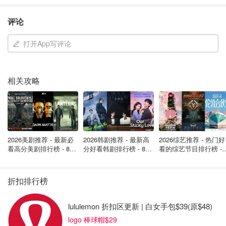
置，请报警。
评论
来源：
yorkregion
封面：York Regional Police photo
打开App写评论
2022加拿大被盗车TOP10榜单！哪些
车失窃率高，保险费贵？快来看看你
相关攻略
家的车有没有在榜单上！
菠萝叉烧包
2.1w
约克华人区车行多次遭“0”元购，保时
2026美剧推荐 - 最新必
2026韩剧推荐 - 最新高
2026综艺推荐 - 热门好
捷帕纳美拉、奥迪RS7和奔驰SUV直
看高分美剧排行榜 - 8月
分好看韩剧排行榜 - 8月
看的综艺节目排行榜 - 
接被开走！
最新: 《​​足球教练 》第
最新：丁海寅《我的荒
月最新:《​​伦敦合伙人
四季回归！
糖恋爱 》上线❣️
回归啦
OOliviaZZ
2017
折扣排行榜
被偷的车找到了！多伦多警方破获200
lululemon 折扣区更新 | 白女手包$39(原$48)
多辆被盗车辆，价值超1100万加币！
logo 棒球帽$29