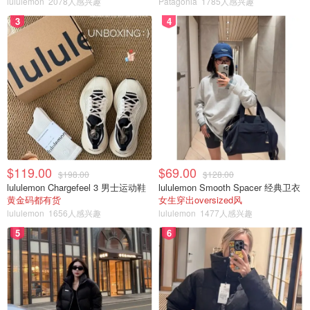
lululemon
2078人感兴趣
Patagonia
1785人感兴趣
以把两个行程安排在一起。
3
4
$119.00
$69.00
$198.00
$128.00
lululemon Chargefeel 3 男士运动鞋
lululemon Smooth Spacer 经典卫衣
黄金码都有货
女生穿出oversized风
5. Haunted Calgary Presents: Wicked 闹鬼
lululemon
1656人感兴趣
lululemon
1477人感兴趣
的卡尔加里：邪恶
5
6
日期： 10 月 1 日至 29 日的每个星期五和星期六，加上 10
月 30 日和 11 月 3 日和 4 日
费用：提前在线购买门票， 25 加币