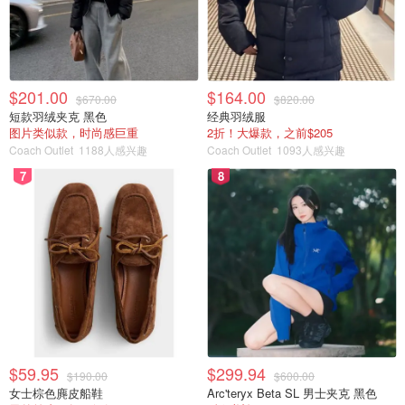
时间：下午 2 点至晚上 9 点，根据购票时间而定
地点： New Horizo​​n Mall 地下停车场
$201.00
$164.00
官网：https://www.hauntedcalgary.org/
$670.00
$820.00
短款羽绒夹克 黑色
经典羽绒服
图片类似款，时尚感巨重
2折！大爆款，之前$205
闹鬼的卡尔加里已经吓坏了卡尔加里人 31 年了，今年的活
Coach Outlet
1188人感兴趣
Coach Outlet
1093人感兴趣
动通过身临其境的万圣节体验将乘客带到了新的恐惧水平。
7
8
每年都有一个独特的景点设计，所以不要错过体验“邪恶”的
机会，这是卡尔加里 2022 年闹鬼的景点，它蜿蜒穿过约
8,000 平方英尺的恐怖区域。建议 12 岁及以上的人观看表
演。11 月 3 日将是“熄灯荧光棒之夜”，而 11 月 4 日将是“地
狱之夜”，这就像一个以僵尸为主题的夺旗游戏。
$59.95
$299.94
$190.00
$600.00
女士棕色麂皮船鞋
Arc'teryx Beta SL 男士夹克 黑色