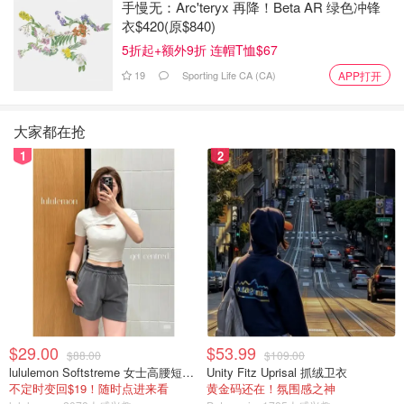
手慢无：Arc'teryx 再降！Beta AR 绿色冲锋
衣$420(原$840)
4. Pumpkins After Dark 南瓜赏
5折起+额外9折 连帽T恤$67
日期：周四至周日，万圣节当天，2022 年 9 月 22 日至 10
19
Sporting Life CA (CA)
APP打开
月 31 日
费用： 21.95 加币，门票必须在线预购
大家都在抢
1
2
时间： 门票时间在下午 6:45 至晚上 10 点之间有调整
地点： Winsport Calgary
官网：https://www.winsport.ca/
这条适合家庭游玩的长达一小时的步行道，拥有 6,000 多个
手工雕刻的南瓜，展示了经典的万圣节人物、流行文化偶
像、恐龙等。见证令人惊叹的点亮南瓜雕塑栩栩如生，或者
$29.00
$53.99
拿一些热巧克力观看南瓜雕刻示范。
$88.00
$109.00
lululemon Softstreme 女士高腰短裤 10cm
Unity Fitz Uprisal 抓绒卫衣
该活动和上面提到的迷你高尔夫在同一个地址举行，因此可
不定时变回$19！随时点进来看
黄金码还在！氛围感之神