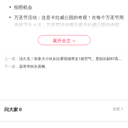
拍照机会
万圣节活动：这是卡拉威公园的奇观！在每个万圣节周
末的下午 4 点，万圣节活动将沿着卡拉威公园的内部
通道进行。万圣节活动在天气允许的情况下将会进行，
但可能会因恶劣天气而取消。9 月 17 日、9 月 18 日、
展开全文
10 月 1 日和 10 月 10 日没有万圣节活动。
上一篇：
活久见！加拿大小伙从比赛现场带走1袋空气，竟拍出$267高价！
这项活动更适合带孩子参加，尤其是让孩子参与寻宝游戏。
下一篇：
温哥华街头赏枫
不过，成年人也可以像孩子们一样享受公园里的游乐设施、
参与游戏、享受万圣节的乐趣。
问大家
0
全部