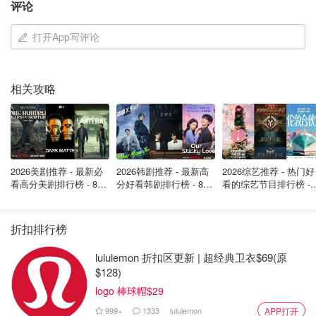
评论
打开App写评论
2. Calgary Ghost Tours 卡尔加里幽灵之旅
相关攻略
日期： 9 月到 2022 年 11 月
费用：可以在线购买门票并节省费用。门票 20 加币起。
2026美剧推荐 - 最新必
2026韩剧推荐 - 最新高
2026综艺推荐 - 热门好
时间：不同时间段
看高分美剧排行榜 - 8月
分好看韩剧排行榜 - 8月
看的综艺节目排行榜 - 
最新: 《​​足球教练 》第
最新：丁海寅《我的荒
月最新:《​​伦敦合伙人
地点：不同地点
四季回归！
糖恋爱 》上线❣️
回归啦
折扣排行榜
官网：https://www.calgaryghostwalks.com/
lululemon 折扣区更新 | 超经典卫衣$69(原
走过卡尔加里最古老的街区，听专家讲述真实的鬼故事，这
$128)
可能是这个万圣节季节度过一个夜晚最可怕的方式之一。周
logo 棒球帽$29
五、周六和一些周日晚上，卡尔加里幽灵之旅将带您穿越英
999+
1333
lululemon
APP打开