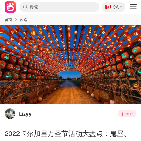
🇨🇦
CA
首页
攻略
Lizyy
关注
2022卡尔加里万圣节活动大盘点：鬼屋、