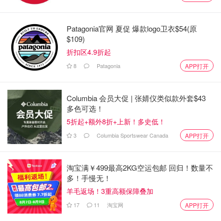
格尔伍德、市中心、肯辛顿甚至班夫。它还提供酒吧之旅，
您的导游将带您前往卡尔加里最闹鬼的两个酒吧。今年，10
月 31 日是从罗索咖啡开始的英格尔伍德之旅。
Patagonia官网 夏促 爆款logo卫衣$54(原
$109)
折扣区4.9折起
8
Patagonia
APP打开
Columbia 会员大促 | 张婧仪类似款外套$43
多色可选！
5折起+额外8折+上新！多史低！
3
Columbia Sportswear Canada
APP打开
淘宝满￥499最高2KG空运包邮 回归！数量不
多！手慢无！
羊毛返场！3重高额保障叠加
17
11
淘宝网
APP打开