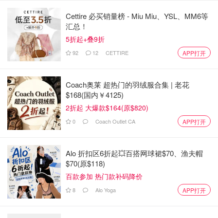
3. Spooktacular Grim Mini Golf 迷你高尔夫
Cettire 必买销量榜 - Miu Miu、YSL、MM6等
汇总！
日期： 2022 年 9 月 22 日至 10 月 31 日；周四至周日运营
5折起+叠9折
92
12
CETTIRE
APP打开
费用：50刀一组，每组最多 5 名球员
时间：下午 3 点至晚上 10 点提供各种开球时间
Coach奥莱 超热门的羽绒服合集 | 老花
$168(国内￥4125)
地点： WinSport
2折起 大爆款$164(原$820)
官网：
https://www.winsport.ca/
0
Coach Outlet CA
APP打开
这个万圣节，你还可以在 WinSport 的 18 洞户外球场享受
一场适合家庭的迷你高尔夫球。该活动以万圣节为灵感，鼓
Alo 折扣区6折起💥百搭网球裙$70、渔夫帽
$70(原$118)
励所有年龄段的人报名参加开球时间，并穿着他们最喜欢的
百款参加 热门款补码降价
服装。活动时间大约需要 60 分钟，具体取决于技能水平。
门票价格为 50 加币，预订时需支付 10 加币的押金。
8
Alo Yoga
APP打开